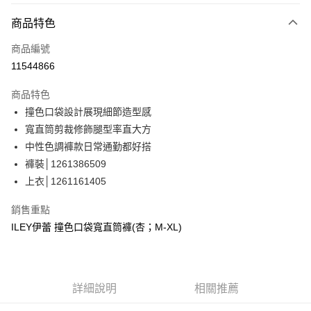
3 期 0 利率 每期
NT$863
21家銀行
商品特色
合作金庫商業銀行
第一商業銀行
超商取貨付款
商品編號
華南商業銀行
彰化商業銀行
11544866
LINE Pay
上海商業儲蓄銀行
台北富邦商業銀行
國泰世華商業銀行
兆豐國際商業銀行
商品特色
Apple Pay
臺灣中小企業銀行
台中商業銀行
撞色口袋設計展現細節造型感
匯豐（台灣）商業銀行
華泰商業銀行
街口支付
寬直筒剪裁修飾腿型率直大方
聯邦商業銀行
遠東國際商業銀行
元大商業銀行
永豐商業銀行
中性色調褲款日常通勤都好搭
悠遊付
玉山商業銀行
星展（台灣）商業銀行
褲裝│1261386509
台新國際商業銀行
中國信託商業銀行
全盈+PAY
上衣│1261161405
台灣樂天信用卡公司
大哥付你分期
銷售重點
相關說明
ILEY伊蕾 撞色口袋寬直筒褲(杏；M-XL)
【大哥付你分期使用說明】
AFTEE先享後付
1.本服務由台灣大哥大提供，台灣大哥大用戶可立即使用無須另外申請。
2.付款方式選擇「大哥付你分期」，訂單成立後會自動跳轉到大哥付的交易
相關說明
流程，驗證手機門號後，選擇欲分期的期數、繳款截止日，確認付款後即完
【關於「AFTEE先享後付」】
成交易。
詳細說明
相關推薦
AFTEE先享後付是「在收到商品之後才付款」的支付方式。 讓您購物簡單
運送方式
3.實際核准額度、可分期數及費用金額請依後續交易確認頁面所載為準。
便利好安心！
4.訂單成立30分鐘內，如未前往確認交易或遇審核未通過，訂單將自動取