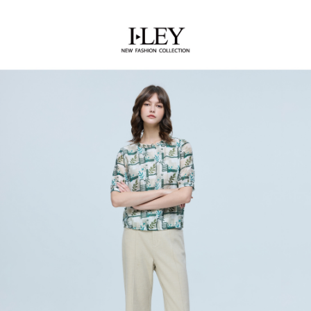
１．簡單：不需註冊會員、不需綁卡、不需儲值。
全家取貨付款
消。如遇「轉專審核」未通過狀況，表示未達大哥付你分期系統評分，恕無
２．便利：只要手機號碼，簡訊認證，即可結帳。
法說明評估內容。
每筆NT$120，滿NT$2,500(含以上)免運費
３．安心：先確認商品／服務後，再付款。
【繳款方式說明】
1.分期款項不併入電信帳單，「大哥付你分期」於每月結算日後寄送繳費提
付款後全家取貨
【「AFTEE先享後付」結帳流程】
醒簡訊。
１．於結帳方式選擇「AFTEE先享後付」後，將跳轉至「AFTEE先享後付」
每筆NT$120，滿NT$2,500(含以上)免運費
2.透過簡訊連結打開帳單後，可選擇「超商條碼／台灣大直營門市／銀行轉
結帳頁面，進行簡訊認證並確認金額後，即可完成結帳。
帳／街口支付／iPASS MONEY」等通路繳費。
２．訂單成立數日內，您將收到繳費通知簡訊。
萊爾富取貨付款
３．收到繳費通知簡訊後14天內，點擊此簡訊中的連結，可透過四大超商／
【注意事項】
每筆NT$120，滿NT$2,500(含以上)免運費
ATM／網路銀行／等多元方式進行付款，方視為交易完成。
1.本服務係由「台灣大哥大股份有限公司」（以下簡稱本公司）所提供，讓
※ 請注意：結帳手續完成當下不需立刻繳費，但若您需要取消訂單，請聯絡
用戶於交易時，得透過本服務購買商品或服務，並由商店將買賣／分期付款
付款後萊爾富取貨
購買商品的店家。未經商家同意取消之訂單仍視為有效，需透過AFTEE先享
買賣價金債權讓與本公司後，依約使用本公司帳單繳交帳款。
後付繳納相關費用。
每筆NT$120，滿NT$2,500(含以上)免運費
2.基於同意付款使用「大哥付你分期」之契約關係目的，商店將以您的個人
※ 交易是否成功請以「AFTEE先享後付 」之結帳頁面顯示為準，若有關於
資料（包含姓名、電話或地址）提供予台灣大哥大進項蒐集、處理及利用，
是否繳費成功／繳費後需取消欲退款等相關疑問，請聯繫「AFTEE先享後付
7-11取貨付款
由本公司與您本人進行分期帳單所需資料之確認、核對及更正。
客戶支援中心」
https://netprotections.freshdesk.com/support/home
3.完整用戶服務條款，請詳閱以下連結：
https://oppay.tw/userRule
每筆NT$120，滿NT$2,500(含以上)免運費
【注意事項】
１．透過由恩沛科技股份有限公司提供之「AFTEE先享後付」服務完成之交
付款後7-11取貨
易，需依本服務之必要範圍內提供個人資料，並將交易相關給付款項請求債
每筆NT$120，滿NT$2,500(含以上)免運費
權轉讓予恩沛科技股份有限公司。
２．關於個人資料處理事宜，請瀏覽以下網址：
宅配
https://aftee.tw/terms/#terms3
３．未成年的使用者請事先徵得法定代理人或監護人之同意方可使用
每筆NT$120，滿NT$2,500(含以上)免運費
「AFTEE先享後付」，若未經同意申辦者引起之損失，本公司不負相關責