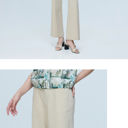
任。
宅配離島
４．使用「AFTEE先享後付」時，將依據個別帳號之用戶狀況，依本公司即
每筆NT$120，滿NT$2,500(含以上)免運費
時審查核予不同之上限額度；若仍有額度不足之情形，本公司將視審查結果
請求用戶進行身份認證。
付款後門市自取
５．嚴禁一人註冊多個帳號或使用他人資訊註冊。若發現惡意使用之情形，
恩沛科技股份有限公司將有權停止該用戶之使用額度並採取法律行動。
免運費
海外配送
查看運費