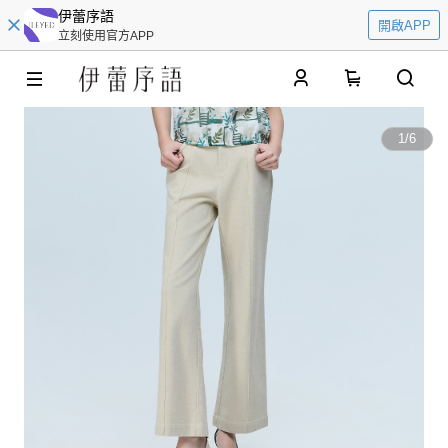
伊蕾序語
開啟APP
立刻使用官方APP
0
1
/
6