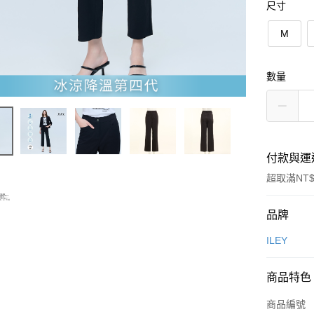
尺寸
M
數量
付款與運
超取滿NT$
付款方式
品牌
信用卡一
ILEY
信用卡分
商品特色
3 期 
商品編號
合作金