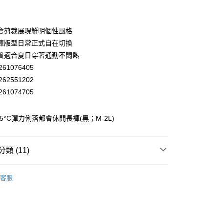
付款
業銀行
彰化商業銀行
業儲蓄銀行
台北富邦商業銀行
華商業銀行
兆豐國際商業銀行
會剪裁展現鮮明個性風格
小企業銀行
台中商業銀行
褲版型日常正式自在切換
台灣）商業銀行
華泰商業銀行
質適合夏日穿著通勤不悶熱
業銀行
遠東國際商業銀行
61076405
業銀行
永豐商業銀行
62551202
業銀行
星展（台灣）商業銀行
際商業銀行
中國信託商業銀行
61074705
天信用卡公司
分期
 -5°C彈力俐落都會休閒長褲(黑；M-2L)
你分期使用說明】
享後付
由台灣大哥大提供，台灣大哥大用戶可立即使用無須另外申請。
式選擇「大哥付你分期」，訂單成立後會自動跳轉到大哥付的交易
類 (11)
證手機門號後，選擇欲分期的期數、繳款截止日，確認付款後即
FTEE先享後付」】
。
先享後付是「在收到商品之後才付款」的支付方式。 讓您購物簡單
EY】
▸ MIT精選 ◂
准額度、可分期數及費用金額請依後續交易確認頁面所載為準。
心！
客服
立30分鐘內，如未前往確認交易或遇審核未通過，訂單將自動取
EY】
：不需註冊會員、不需綁卡、不需儲值。
▸ 成套專區 ◂
「轉專審核」未通過狀況，表示未達大哥付你分期系統評分，恕
：只要手機號碼，簡訊認證，即可結帳。
付款
評估內容。
EY】
褲裝│PANTS
：先確認商品／服務後，再付款。
式說明】
20，滿NT$2,500(含以上)免運費
EY】
必收顯瘦褲款
項不併入電信帳單，「大哥付你分期」於每月結算日後寄送繳費提