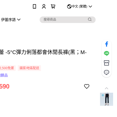
0
中文 (繁體)
伊蕾序語
伊蕾 -5°C彈力俐落都會休閒長褲(黑；M-
2,500免運
國家/地區配送
回饋品
590