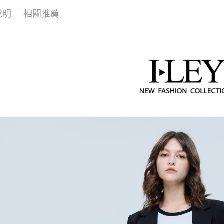
【「AFT
醒簡訊。
付款後全
１．於結帳
說明
相關推薦
【伊蕾 IL
2.透過簡
付」結帳
每筆NT$1
帳／街口支
２．訂單
【伊蕾 IL
３．收到繳
萊爾富取
【注意事
／ATM／
【伊蕾 IL
1.本服務
每筆NT$1
※ 請注意
用戶於交
【伊蕾 IL
絡購買商品
款買賣價
先享後付
付款後萊
2.基於同
活動專區
※ 交易是
每筆NT$1
資料（包
是否繳費成
【伊蕾 IL
用，由本
付客戶支
7-11取貨
3.完整用
【伊蕾 IL
【注意事
每筆NT$1
１．透過由
交易，需
付款後7-1
求債權轉
每筆NT$1
２．關於
https://aft
宅配
３．未成
「AFTE
每筆NT$1
任。
４．使用「
宅配離島
即時審查
每筆NT$1
結果請求