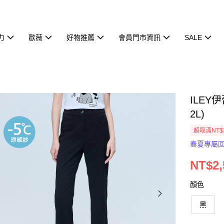
力
歐薇
好物推薦
會員門市資訊
SALE
ILEY
2L)
超取滿NT$
春夏專屬
NT$2,
顏色
黑