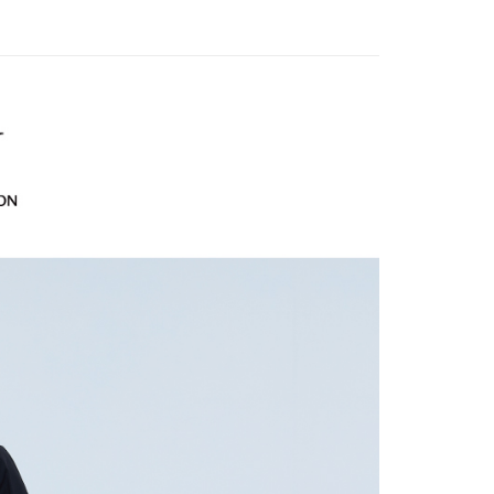
EE先享後付」結帳流程】
家取貨
方式選擇「AFTEE先享後付」後，將跳轉至「AFTEE先享後
EY】
精英職場穿搭
訊連結打開帳單後，可選擇「超商條碼／台灣大直營門市／銀行轉
頁面，進行簡訊認證並確認金額後，即可完成結帳。
20，滿NT$2,500(含以上)免運費
付／iPASS MONEY」等通路繳費。
成立數日內，您將收到繳費通知簡訊。
EY】
全部商品│ALL
費通知簡訊後14天內，點擊此簡訊中的連結，可透過四大超商
貨付款
項】
網路銀行／等多元方式進行付款，方視為交易完成。
EY】
SALE 2.8折起↘買三送一 全系列
係由「台灣大哥大股份有限公司」（以下簡稱本公司）所提供，讓
20，滿NT$2,500(含以上)免運費
：結帳手續完成當下不需立刻繳費，但若您需要取消訂單，請聯
易時，得透過本服務購買商品或服務，並由商店將買賣／分期付
EY】
的店家。未經商家同意取消之訂單仍視為有效，需透過AFTEE
冰 • 透 • 涼升級
金債權讓與本公司後，依約使用本公司帳單繳交帳款。
繳納相關費用。
爾富取貨
意付款使用「大哥付你分期」之契約關係目的，商店將以您的個人
否成功請以「AFTEE先享後付 」之結帳頁面顯示為準，若有關於
20，滿NT$2,500(含以上)免運費
含姓名、電話或地址）提供予台灣大哥大進項蒐集、處理及利
功／繳費後需取消欲退款等相關疑問，請聯繫「AFTEE先享後
EY】
➤週二新品上市
春夏回饋品 買三送一
公司與您本人進行分期帳單所需資料之確認、核對及更正。
援中心」
https://netprotections.freshdesk.com/support/home
付款
戶服務條款，請詳閱以下連結：
https://oppay.tw/userRule
EY】
SALE 2.8折起↘買三送一-下半身
項】
20，滿NT$2,500(含以上)免運費
恩沛科技股份有限公司提供之「AFTEE先享後付」服務完成之
依本服務之必要範圍內提供個人資料，並將交易相關給付款項請
1取貨
讓予恩沛科技股份有限公司。
20，滿NT$2,500(含以上)免運費
個人資料處理事宜，請瀏覽以下網址：
ee.tw/terms/#terms3
年的使用者請事先徵得法定代理人或監護人之同意方可使用
E先享後付」，若未經同意申辦者引起之損失，本公司不負相關責
20，滿NT$2,500(含以上)免運費
AFTEE先享後付」時，將依據個別帳號之用戶狀況，依本公司
核予不同之上限額度；若仍有額度不足之情形，本公司將視審查
20，滿NT$2,500(含以上)免運費
用戶進行身份認證。