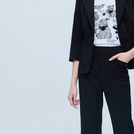
５．嚴禁
付款後門
形，恩沛
動。
免運費
海外配送