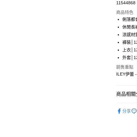
超商取貨
11544868
華南商
LINE Pay
上海商
商品特色
國泰世
俐落都
Apple Pay
臺灣中
休閒長
匯豐（
街口支付
涼感材
聯邦商
褲裝│12
元大商
悠遊付
上衣│12
玉山商
台新國
全盈+PAY
外套│12
台灣樂
銷售重點
大哥付你
ILEY伊蕾
相關說明
【大哥付
AFTEE先
1.本服務
2.付款方
相關說明
商品相關分
流程，驗
【關於「A
完成交易
AFTEE
【伊蕾 IL
3.實際核
便利好安
分享
運送方式
4.訂單成
【伊蕾 IL
１．簡單
消。如遇
２．便利
全家取貨
無法說明
【伊蕾 IL
３．安心
【繳款方
每筆NT$1
【伊蕾 IL
1.分期款