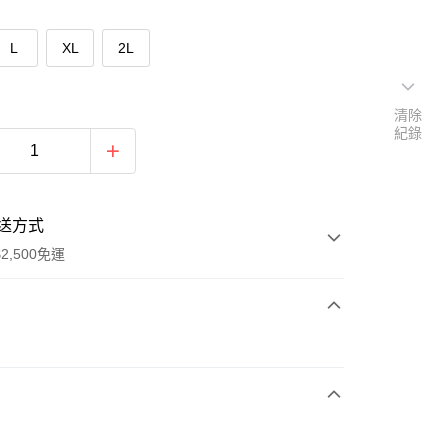
L
XL
2L
清除
紀錄
送方式
2,500免運
次付款
期付款
0 利率 每期
NT$863
21家銀行
庫商業銀行
第一商業銀行