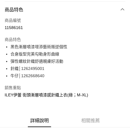
3 期 0 利率 每期
NT$663
21家銀行
商品特色
合作金庫商業銀行
第一商業銀行
超商取貨付款
商品編號
華南商業銀行
彰化商業銀行
11586161
LINE Pay
上海商業儲蓄銀行
台北富邦商業銀行
國泰世華商業銀行
兆豐國際商業銀行
商品特色
Apple Pay
臺灣中小企業銀行
台中商業銀行
黑色漸層噴漆增添藝術叛逆個性
匯豐（台灣）商業銀行
華泰商業銀行
街口支付
合身版型完美勾勒身形曲線
聯邦商業銀行
遠東國際商業銀行
元大商業銀行
永豐商業銀行
彈性螺紋針織舒適親膚好活動
悠遊付
玉山商業銀行
星展（台灣）商業銀行
針織│1262495001
台新國際商業銀行
中國信託商業銀行
全盈+PAY
牛仔│1262668640
台灣樂天信用卡公司
大哥付你分期
銷售重點
相關說明
ILEY伊蕾 街頭漸層噴漆感針織上衣(綠；M-XL)
【大哥付你分期使用說明】
AFTEE先享後付
1.本服務由台灣大哥大提供，台灣大哥大用戶可立即使用無須另外申請。
2.付款方式選擇「大哥付你分期」，訂單成立後會自動跳轉到大哥付的交易
相關說明
流程，驗證手機門號後，選擇欲分期的期數、繳款截止日，確認付款後即完
【關於「AFTEE先享後付」】
成交易。
詳細說明
相關推薦
AFTEE先享後付是「在收到商品之後才付款」的支付方式。 讓您購物簡單
運送方式
3.實際核准額度、可分期數及費用金額請依後續交易確認頁面所載為準。
便利好安心！
4.訂單成立30分鐘內，如未前往確認交易或遇審核未通過，訂單將自動取