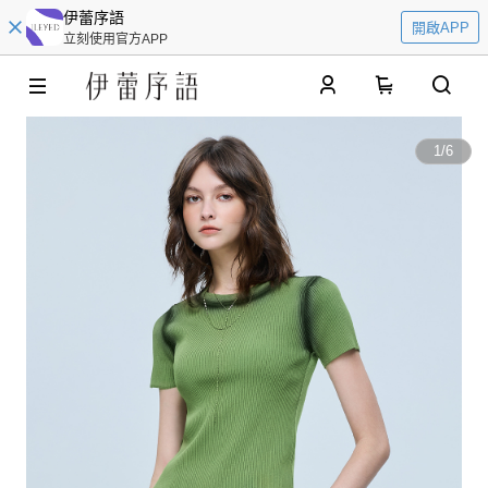
伊蕾序語
開啟APP
立刻使用官方APP
0
1
/
6