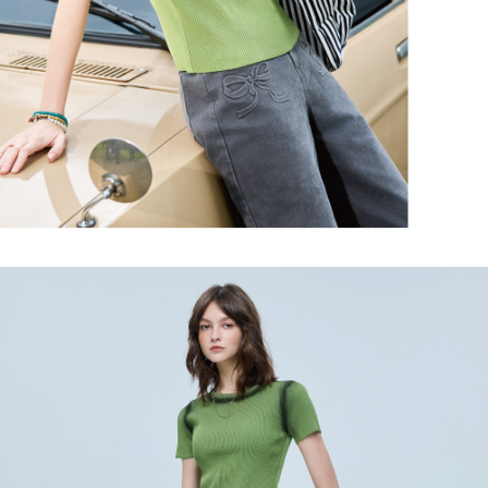
任。
宅配離島
４．使用「AFTEE先享後付」時，將依據個別帳號之用戶狀況，依本公司即
每筆NT$120，滿NT$2,500(含以上)免運費
時審查核予不同之上限額度；若仍有額度不足之情形，本公司將視審查結果
請求用戶進行身份認證。
付款後門市自取
５．嚴禁一人註冊多個帳號或使用他人資訊註冊。若發現惡意使用之情形，
恩沛科技股份有限公司將有權停止該用戶之使用額度並採取法律行動。
免運費
海外配送
查看運費