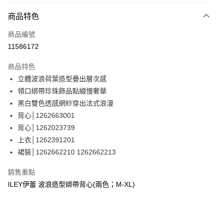
3 期 0 利率 每期
NT$663
21家銀行
商品特色
合作金庫商業銀行
第一商業銀行
超商取貨付款
商品編號
華南商業銀行
彰化商業銀行
11586172
LINE Pay
上海商業儲蓄銀行
台北富邦商業銀行
國泰世華商業銀行
兆豐國際商業銀行
商品特色
Apple Pay
臺灣中小企業銀行
台中商業銀行
立體波浪荷葉造型疊出層次感
匯豐（台灣）商業銀行
華泰商業銀行
街口支付
領口綁帶珍珠飾品點綴慢奢華
聯邦商業銀行
遠東國際商業銀行
元大商業銀行
永豐商業銀行
黑白雙色透感網紗穿出法式浪漫
悠遊付
玉山商業銀行
星展（台灣）商業銀行
背心│1262663001
台新國際商業銀行
中國信託商業銀行
全盈+PAY
背心│1262023739
台灣樂天信用卡公司
上衣│1262391201
大哥付你分期
裙裝│1262662210 1262662213
相關說明
【大哥付你分期使用說明】
AFTEE先享後付
銷售重點
1.本服務由台灣大哥大提供，台灣大哥大用戶可立即使用無須另外申請。
2.付款方式選擇「大哥付你分期」，訂單成立後會自動跳轉到大哥付的交易
相關說明
ILEY伊蕾 波浪造型綁帶背心(兩色；M-XL)
流程，驗證手機門號後，選擇欲分期的期數、繳款截止日，確認付款後即完
【關於「AFTEE先享後付」】
成交易。
AFTEE先享後付是「在收到商品之後才付款」的支付方式。 讓您購物簡單
運送方式
3.實際核准額度、可分期數及費用金額請依後續交易確認頁面所載為準。
便利好安心！
4.訂單成立30分鐘內，如未前往確認交易或遇審核未通過，訂單將自動取