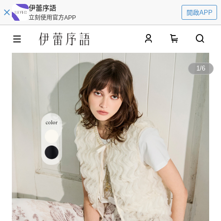
伊蕾序語
開啟APP
立刻使用官方APP
0
1
/
6