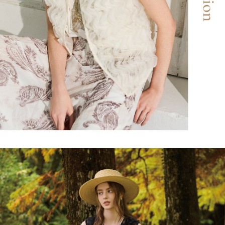
任。
宅配離島
４．使用「AFTEE先享後付」時，將依據個別帳號之用戶狀況，依本公司即
每筆NT$120，滿NT$2,500(含以上)免運費
時審查核予不同之上限額度；若仍有額度不足之情形，本公司將視審查結果
請求用戶進行身份認證。
付款後門市自取
５．嚴禁一人註冊多個帳號或使用他人資訊註冊。若發現惡意使用之情形，
恩沛科技股份有限公司將有權停止該用戶之使用額度並採取法律行動。
免運費
海外配送
查看運費