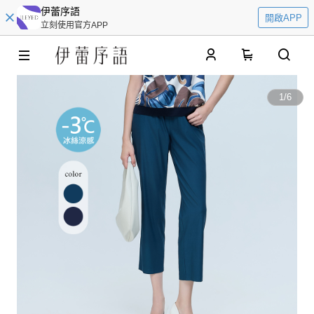
伊蕾序語
開啟APP
立刻使用官方APP
0
1
/
6