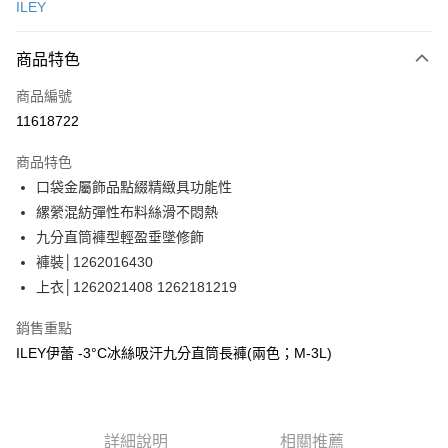
ILEY
信用卡分期付款
3 期 0 利率 每期
NT$830
21家銀行
商品特色
合作金庫商業銀行
第一商業銀行
超商取貨付款
商品編號
華南商業銀行
彰化商業銀行
11618722
LINE Pay
上海商業儲蓄銀行
台北富邦商業銀行
國泰世華商業銀行
兆豐國際商業銀行
商品特色
Apple Pay
臺灣中小企業銀行
台中商業銀行
口袋金屬飾品點綴精緻具功能性
匯豐（台灣）商業銀行
華泰商業銀行
街口支付
縲縈混紡彈性布料絲滑不悶熱
聯邦商業銀行
遠東國際商業銀行
元大商業銀行
永豐商業銀行
九分直筒褲型輕盈垂墜修飾
悠遊付
玉山商業銀行
星展（台灣）商業銀行
褲裝│1262016430
台新國際商業銀行
中國信託商業銀行
Google Pay
上衣│1262021408 1262181219
台灣樂天信用卡公司
全盈+PAY
銷售重點
大哥付你分期
ILEY伊蕾 -3°C冰絲吸汗九分直筒長褲(兩色；M-3L)
相關說明
【大哥付你分期使用說明】
AFTEE先享後付
1.本服務由台灣大哥大提供，台灣大哥大用戶可立即使用無須另外申請。
2.付款方式選擇「大哥付你分期」，訂單成立後會自動跳轉到大哥付的交易
相關說明
詳細說明
相關推薦