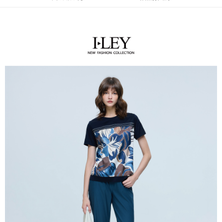
流程，驗證手機門號後，選擇欲分期的期數、繳款截止日，確認付款後即完
【關於「AFTEE先享後付」】
成交易。
AFTEE先享後付是「在收到商品之後才付款」的支付方式。 讓您購物簡單
運送方式
3.實際核准額度、可分期數及費用金額請依後續交易確認頁面所載為準。
便利好安心！
4.訂單成立30分鐘內，如未前往確認交易或遇審核未通過，訂單將自動取
１．簡單：不需註冊會員、不需綁卡、不需儲值。
全家取貨付款
消。如遇「轉專審核」未通過狀況，表示未達大哥付你分期系統評分，恕無
２．便利：只要手機號碼，簡訊認證，即可結帳。
法說明評估內容。
每筆NT$120，滿NT$2,500(含以上)免運費
３．安心：先確認商品／服務後，再付款。
【繳款方式說明】
1.分期款項不併入電信帳單，「大哥付你分期」於每月結算日後寄送繳費提
付款後全家取貨
【「AFTEE先享後付」結帳流程】
醒簡訊。
１．於結帳方式選擇「AFTEE先享後付」後，將跳轉至「AFTEE先享後付」
每筆NT$120，滿NT$2,500(含以上)免運費
2.透過簡訊連結打開帳單後，可選擇「超商條碼／台灣大直營門市／銀行轉
結帳頁面，進行簡訊認證並確認金額後，即可完成結帳。
帳／街口支付／iPASS MONEY」等通路繳費。
２．訂單成立數日內，您將收到繳費通知簡訊。
萊爾富取貨付款
３．收到繳費通知簡訊後14天內，點擊此簡訊中的連結，可透過四大超商／
【注意事項】
每筆NT$120，滿NT$2,500(含以上)免運費
ATM／網路銀行／等多元方式進行付款，方視為交易完成。
1.本服務係由「台灣大哥大股份有限公司」（以下簡稱本公司）所提供，讓
※ 請注意：結帳手續完成當下不需立刻繳費，但若您需要取消訂單，請聯絡
用戶於交易時，得透過本服務購買商品或服務，並由商店將買賣／分期付款
付款後萊爾富取貨
購買商品的店家。未經商家同意取消之訂單仍視為有效，需透過AFTEE先享
買賣價金債權讓與本公司後，依約使用本公司帳單繳交帳款。
後付繳納相關費用。
每筆NT$120，滿NT$2,500(含以上)免運費
2.基於同意付款使用「大哥付你分期」之契約關係目的，商店將以您的個人
※ 交易是否成功請以「AFTEE先享後付 」之結帳頁面顯示為準，若有關於
資料（包含姓名、電話或地址）提供予台灣大哥大進項蒐集、處理及利用，
是否繳費成功／繳費後需取消欲退款等相關疑問，請聯繫「AFTEE先享後付
7-11取貨付款
由本公司與您本人進行分期帳單所需資料之確認、核對及更正。
客戶支援中心」
https://netprotections.freshdesk.com/support/home
3.完整用戶服務條款，請詳閱以下連結：
https://oppay.tw/userRule
每筆NT$120，滿NT$2,500(含以上)免運費
【注意事項】
１．透過由恩沛科技股份有限公司提供之「AFTEE先享後付」服務完成之交
付款後7-11取貨
易，需依本服務之必要範圍內提供個人資料，並將交易相關給付款項請求債
每筆NT$120，滿NT$2,500(含以上)免運費
權轉讓予恩沛科技股份有限公司。
２．關於個人資料處理事宜，請瀏覽以下網址：