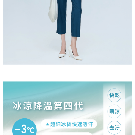
宅配
https://aftee.tw/terms/#terms3
３．未成年的使用者請事先徵得法定代理人或監護人之同意方可使用
每筆NT$120，滿NT$2,500(含以上)免運費
「AFTEE先享後付」，若未經同意申辦者引起之損失，本公司不負相關責
任。
宅配離島
４．使用「AFTEE先享後付」時，將依據個別帳號之用戶狀況，依本公司即
每筆NT$120，滿NT$2,500(含以上)免運費
時審查核予不同之上限額度；若仍有額度不足之情形，本公司將視審查結果
請求用戶進行身份認證。
付款後門市自取
５．嚴禁一人註冊多個帳號或使用他人資訊註冊。若發現惡意使用之情形，
恩沛科技股份有限公司將有權停止該用戶之使用額度並採取法律行動。
免運費
海外配送
查看運費