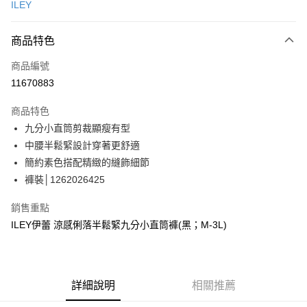
ILEY
信用卡分期付款
3 期 0 利率 每期
NT$896
21家銀行
商品特色
合作金庫商業銀行
第一商業銀行
超商取貨付款
商品編號
華南商業銀行
彰化商業銀行
11670883
LINE Pay
上海商業儲蓄銀行
台北富邦商業銀行
國泰世華商業銀行
兆豐國際商業銀行
商品特色
Apple Pay
臺灣中小企業銀行
台中商業銀行
九分小直筒剪裁顯瘦有型
匯豐（台灣）商業銀行
華泰商業銀行
街口支付
中腰半鬆緊設計穿著更舒適
聯邦商業銀行
遠東國際商業銀行
元大商業銀行
永豐商業銀行
簡約素色搭配精緻的縫飾細節
悠遊付
玉山商業銀行
星展（台灣）商業銀行
褲裝│1262026425
台新國際商業銀行
中國信託商業銀行
Google Pay
台灣樂天信用卡公司
銷售重點
全盈+PAY
ILEY伊蕾 涼感俐落半鬆緊九分小直筒褲(黑；M-3L)
大哥付你分期
相關說明
【大哥付你分期使用說明】
AFTEE先享後付
詳細說明
相關推薦
1.本服務由台灣大哥大提供，台灣大哥大用戶可立即使用無須另外申請。
2.付款方式選擇「大哥付你分期」，訂單成立後會自動跳轉到大哥付的交易
相關說明