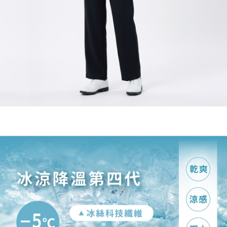
宅配
https://aftee.tw/terms/#terms3
３．未成年的使用者請事先徵得法定代理人或監護人之同意方可使用
每筆NT$120，滿NT$2,500(含以上)免運費
「AFTEE先享後付」，若未經同意申辦者引起之損失，本公司不負相關責
任。
宅配離島
４．使用「AFTEE先享後付」時，將依據個別帳號之用戶狀況，依本公司即
每筆NT$120，滿NT$2,500(含以上)免運費
時審查核予不同之上限額度；若仍有額度不足之情形，本公司將視審查結果
請求用戶進行身份認證。
付款後門市自取
５．嚴禁一人註冊多個帳號或使用他人資訊註冊。若發現惡意使用之情形，
恩沛科技股份有限公司將有權停止該用戶之使用額度並採取法律行動。
免運費
海外配送
查看運費