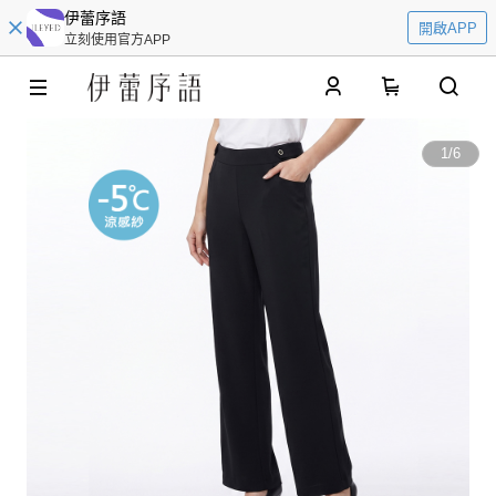
伊蕾序語
開啟APP
立刻使用官方APP
0
1
/
6