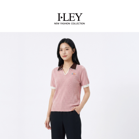
流程，驗證手機門號後，選擇欲分期的期數、繳款截止日，確認付款後即完
【關於「AFTEE先享後付」】
成交易。
AFTEE先享後付是「在收到商品之後才付款」的支付方式。 讓您購物簡單
運送方式
3.實際核准額度、可分期數及費用金額請依後續交易確認頁面所載為準。
便利好安心！
4.訂單成立30分鐘內，如未前往確認交易或遇審核未通過，訂單將自動取
１．簡單：不需註冊會員、不需綁卡、不需儲值。
全家取貨付款
消。如遇「轉專審核」未通過狀況，表示未達大哥付你分期系統評分，恕無
２．便利：只要手機號碼，簡訊認證，即可結帳。
法說明評估內容。
每筆NT$120，滿NT$2,500(含以上)免運費
３．安心：先確認商品／服務後，再付款。
【繳款方式說明】
1.分期款項不併入電信帳單，「大哥付你分期」於每月結算日後寄送繳費提
付款後全家取貨
【「AFTEE先享後付」結帳流程】
醒簡訊。
１．於結帳方式選擇「AFTEE先享後付」後，將跳轉至「AFTEE先享後付」
每筆NT$120，滿NT$2,500(含以上)免運費
2.透過簡訊連結打開帳單後，可選擇「超商條碼／台灣大直營門市／銀行轉
結帳頁面，進行簡訊認證並確認金額後，即可完成結帳。
帳／街口支付／iPASS MONEY」等通路繳費。
２．訂單成立數日內，您將收到繳費通知簡訊。
萊爾富取貨付款
３．收到繳費通知簡訊後14天內，點擊此簡訊中的連結，可透過四大超商／
【注意事項】
每筆NT$120，滿NT$2,500(含以上)免運費
ATM／網路銀行／等多元方式進行付款，方視為交易完成。
1.本服務係由「台灣大哥大股份有限公司」（以下簡稱本公司）所提供，讓
※ 請注意：結帳手續完成當下不需立刻繳費，但若您需要取消訂單，請聯絡
用戶於交易時，得透過本服務購買商品或服務，並由商店將買賣／分期付款
付款後萊爾富取貨
購買商品的店家。未經商家同意取消之訂單仍視為有效，需透過AFTEE先享
買賣價金債權讓與本公司後，依約使用本公司帳單繳交帳款。
後付繳納相關費用。
每筆NT$120，滿NT$2,500(含以上)免運費
2.基於同意付款使用「大哥付你分期」之契約關係目的，商店將以您的個人
※ 交易是否成功請以「AFTEE先享後付 」之結帳頁面顯示為準，若有關於
資料（包含姓名、電話或地址）提供予台灣大哥大進項蒐集、處理及利用，
是否繳費成功／繳費後需取消欲退款等相關疑問，請聯繫「AFTEE先享後付
7-11取貨付款
由本公司與您本人進行分期帳單所需資料之確認、核對及更正。
客戶支援中心」
https://netprotections.freshdesk.com/support/home
3.完整用戶服務條款，請詳閱以下連結：
https://oppay.tw/userRule
每筆NT$120，滿NT$2,500(含以上)免運費
【注意事項】
１．透過由恩沛科技股份有限公司提供之「AFTEE先享後付」服務完成之交
付款後7-11取貨
易，需依本服務之必要範圍內提供個人資料，並將交易相關給付款項請求債
每筆NT$120，滿NT$2,500(含以上)免運費
權轉讓予恩沛科技股份有限公司。
２．關於個人資料處理事宜，請瀏覽以下網址：