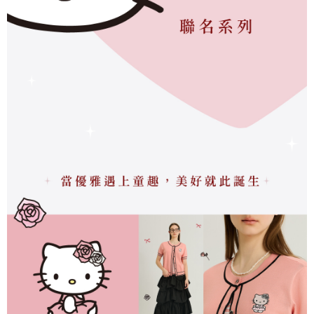
「AFTEE先享後付」，若未經同意申辦者引起之損失，本公司不負相關責
任。
宅配離島
４．使用「AFTEE先享後付」時，將依據個別帳號之用戶狀況，依本公司即
每筆NT$120，滿NT$2,500(含以上)免運費
時審查核予不同之上限額度；若仍有額度不足之情形，本公司將視審查結果
請求用戶進行身份認證。
付款後門市自取
５．嚴禁一人註冊多個帳號或使用他人資訊註冊。若發現惡意使用之情形，
恩沛科技股份有限公司將有權停止該用戶之使用額度並採取法律行動。
免運費
海外配送
查看運費