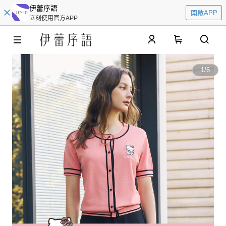
伊蕾序語
開啟APP
立刻使用官方APP
0
1
/
6