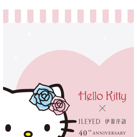
便利好安心！
4.訂單成立30分鐘內，如未前往確認交易或遇審核未通過，訂單將自動取
１．簡單：不需註冊會員、不需綁卡、不需儲值。
全家取貨付款
消。如遇「轉專審核」未通過狀況，表示未達大哥付你分期系統評分，恕無
２．便利：只要手機號碼，簡訊認證，即可結帳。
法說明評估內容。
每筆NT$120，滿NT$2,500(含以上)免運費
３．安心：先確認商品／服務後，再付款。
【繳款方式說明】
1.分期款項不併入電信帳單，「大哥付你分期」於每月結算日後寄送繳費提
付款後全家取貨
【「AFTEE先享後付」結帳流程】
醒簡訊。
１．於結帳方式選擇「AFTEE先享後付」後，將跳轉至「AFTEE先享後付」
每筆NT$120，滿NT$2,500(含以上)免運費
2.透過簡訊連結打開帳單後，可選擇「超商條碼／台灣大直營門市／銀行轉
結帳頁面，進行簡訊認證並確認金額後，即可完成結帳。
帳／街口支付／iPASS MONEY」等通路繳費。
２．訂單成立數日內，您將收到繳費通知簡訊。
萊爾富取貨付款
３．收到繳費通知簡訊後14天內，點擊此簡訊中的連結，可透過四大超商／
【注意事項】
每筆NT$120，滿NT$2,500(含以上)免運費
ATM／網路銀行／等多元方式進行付款，方視為交易完成。
1.本服務係由「台灣大哥大股份有限公司」（以下簡稱本公司）所提供，讓
※ 請注意：結帳手續完成當下不需立刻繳費，但若您需要取消訂單，請聯絡
用戶於交易時，得透過本服務購買商品或服務，並由商店將買賣／分期付款
付款後萊爾富取貨
購買商品的店家。未經商家同意取消之訂單仍視為有效，需透過AFTEE先享
買賣價金債權讓與本公司後，依約使用本公司帳單繳交帳款。
後付繳納相關費用。
每筆NT$120，滿NT$2,500(含以上)免運費
2.基於同意付款使用「大哥付你分期」之契約關係目的，商店將以您的個人
※ 交易是否成功請以「AFTEE先享後付 」之結帳頁面顯示為準，若有關於
資料（包含姓名、電話或地址）提供予台灣大哥大進項蒐集、處理及利用，
是否繳費成功／繳費後需取消欲退款等相關疑問，請聯繫「AFTEE先享後付
7-11取貨付款
由本公司與您本人進行分期帳單所需資料之確認、核對及更正。
客戶支援中心」
https://netprotections.freshdesk.com/support/home
3.完整用戶服務條款，請詳閱以下連結：
https://oppay.tw/userRule
每筆NT$120，滿NT$2,500(含以上)免運費
【注意事項】
１．透過由恩沛科技股份有限公司提供之「AFTEE先享後付」服務完成之交
付款後7-11取貨
易，需依本服務之必要範圍內提供個人資料，並將交易相關給付款項請求債
每筆NT$120，滿NT$2,500(含以上)免運費
權轉讓予恩沛科技股份有限公司。
２．關於個人資料處理事宜，請瀏覽以下網址：
宅配
https://aftee.tw/terms/#terms3
３．未成年的使用者請事先徵得法定代理人或監護人之同意方可使用
每筆NT$120，滿NT$2,500(含以上)免運費