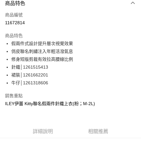
3 期 0 利率 每期
NT$1,130
21家銀行
商品特色
合作金庫商業銀行
第一商業銀行
超商取貨付款
商品編號
華南商業銀行
彰化商業銀行
11672814
LINE Pay
上海商業儲蓄銀行
台北富邦商業銀行
國泰世華商業銀行
兆豐國際商業銀行
商品特色
Apple Pay
臺灣中小企業銀行
台中商業銀行
假兩件式設計提升層次視覺效果
匯豐（台灣）商業銀行
華泰商業銀行
街口支付
俏皮聯名刺繡注入年輕活潑氣息
聯邦商業銀行
遠東國際商業銀行
元大商業銀行
永豐商業銀行
修身短版剪裁有效拉高腰線比例
悠遊付
玉山商業銀行
星展（台灣）商業銀行
針織│1261515413
台新國際商業銀行
中國信託商業銀行
Google Pay
裙裝│1261662201
台灣樂天信用卡公司
牛仔│1261318606
全盈+PAY
大哥付你分期
銷售重點
相關說明
ILEY伊蕾 Kitty聯名假兩件針織上衣(粉；M-2L)
【大哥付你分期使用說明】
AFTEE先享後付
1.本服務由台灣大哥大提供，台灣大哥大用戶可立即使用無須另外申請。
2.付款方式選擇「大哥付你分期」，訂單成立後會自動跳轉到大哥付的交易
相關說明
流程，驗證手機門號後，選擇欲分期的期數、繳款截止日，確認付款後即完
【關於「AFTEE先享後付」】
詳細說明
相關推薦
成交易。
AFTEE先享後付是「在收到商品之後才付款」的支付方式。 讓您購物簡單
運送方式
3.實際核准額度、可分期數及費用金額請依後續交易確認頁面所載為準。