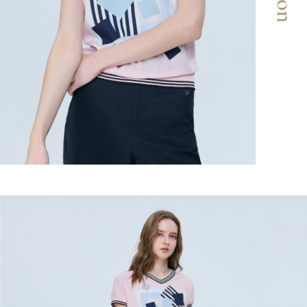
２．關於個人資料處理事宜，請瀏覽以下網址：
宅配
https://aftee.tw/terms/#terms3
３．未成年的使用者請事先徵得法定代理人或監護人之同意方可使用
每筆NT$120，滿NT$2,500(含以上)免運費
「AFTEE先享後付」，若未經同意申辦者引起之損失，本公司不負相關責
任。
宅配離島
４．使用「AFTEE先享後付」時，將依據個別帳號之用戶狀況，依本公司即
每筆NT$120，滿NT$2,500(含以上)免運費
時審查核予不同之上限額度；若仍有額度不足之情形，本公司將視審查結果
請求用戶進行身份認證。
付款後門市自取
５．嚴禁一人註冊多個帳號或使用他人資訊註冊。若發現惡意使用之情形，
恩沛科技股份有限公司將有權停止該用戶之使用額度並採取法律行動。
免運費
海外配送
查看運費