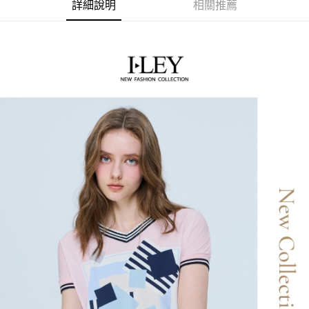
2.付款方式選擇「大哥付你分期」，訂單成立後會自動跳轉到大哥付的交易
相關說明
詳細說明
相關推薦
流程，驗證手機門號後，選擇欲分期的期數、繳款截止日，確認付款後即完
【關於「AFTEE先享後付」】
成交易。
AFTEE先享後付是「在收到商品之後才付款」的支付方式。 讓您購物簡單
運送方式
3.實際核准額度、可分期數及費用金額請依後續交易確認頁面所載為準。
便利好安心！
4.訂單成立30分鐘內，如未前往確認交易或遇審核未通過，訂單將自動取
１．簡單：不需註冊會員、不需綁卡、不需儲值。
全家取貨付款
消。如遇「轉專審核」未通過狀況，表示未達大哥付你分期系統評分，恕無
２．便利：只要手機號碼，簡訊認證，即可結帳。
法說明評估內容。
每筆NT$120，滿NT$2,500(含以上)免運費
３．安心：先確認商品／服務後，再付款。
【繳款方式說明】
1.分期款項不併入電信帳單，「大哥付你分期」於每月結算日後寄送繳費提
付款後全家取貨
【「AFTEE先享後付」結帳流程】
醒簡訊。
１．於結帳方式選擇「AFTEE先享後付」後，將跳轉至「AFTEE先享後付」
每筆NT$120，滿NT$2,500(含以上)免運費
2.透過簡訊連結打開帳單後，可選擇「超商條碼／台灣大直營門市／銀行轉
結帳頁面，進行簡訊認證並確認金額後，即可完成結帳。
帳／街口支付／iPASS MONEY」等通路繳費。
２．訂單成立數日內，您將收到繳費通知簡訊。
萊爾富取貨付款
３．收到繳費通知簡訊後14天內，點擊此簡訊中的連結，可透過四大超商／
【注意事項】
每筆NT$120，滿NT$2,500(含以上)免運費
ATM／網路銀行／等多元方式進行付款，方視為交易完成。
1.本服務係由「台灣大哥大股份有限公司」（以下簡稱本公司）所提供，讓
※ 請注意：結帳手續完成當下不需立刻繳費，但若您需要取消訂單，請聯絡
用戶於交易時，得透過本服務購買商品或服務，並由商店將買賣／分期付款
付款後萊爾富取貨
購買商品的店家。未經商家同意取消之訂單仍視為有效，需透過AFTEE先享
買賣價金債權讓與本公司後，依約使用本公司帳單繳交帳款。
後付繳納相關費用。
每筆NT$120，滿NT$2,500(含以上)免運費
2.基於同意付款使用「大哥付你分期」之契約關係目的，商店將以您的個人
※ 交易是否成功請以「AFTEE先享後付 」之結帳頁面顯示為準，若有關於
資料（包含姓名、電話或地址）提供予台灣大哥大進項蒐集、處理及利用，
是否繳費成功／繳費後需取消欲退款等相關疑問，請聯繫「AFTEE先享後付
7-11取貨付款
由本公司與您本人進行分期帳單所需資料之確認、核對及更正。
客戶支援中心」
https://netprotections.freshdesk.com/support/home
3.完整用戶服務條款，請詳閱以下連結：
https://oppay.tw/userRule
每筆NT$120，滿NT$2,500(含以上)免運費
【注意事項】
１．透過由恩沛科技股份有限公司提供之「AFTEE先享後付」服務完成之交
付款後7-11取貨
易，需依本服務之必要範圍內提供個人資料，並將交易相關給付款項請求債
每筆NT$120，滿NT$2,500(含以上)免運費
權轉讓予恩沛科技股份有限公司。