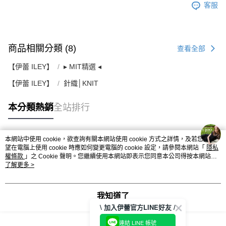
客服
商品相關分類 (8)
查看全部
【伊蕾 ILEY】
▸ MIT精選 ◂
【伊蕾 ILEY】
針織│KNIT
本分類熱銷
全站排行
本網站中使用 cookie，欲查詢有關本網站使用 cookie 方式之詳情，及若您不希
熱門標籤
望在電腦上使用 cookie 時應如何變更電腦的 cookie 設定，請參閱本網站「
隱私
權條款
」之 Cookie 聲明。您繼續使用本網站即表示您同意本公司得按本網站使
用條款之 Cookie 聲明使用 cookie。
了解更多 >
我知道了
\ 加入伊蕾官方LINE好友 /
連結 LINE 帳號