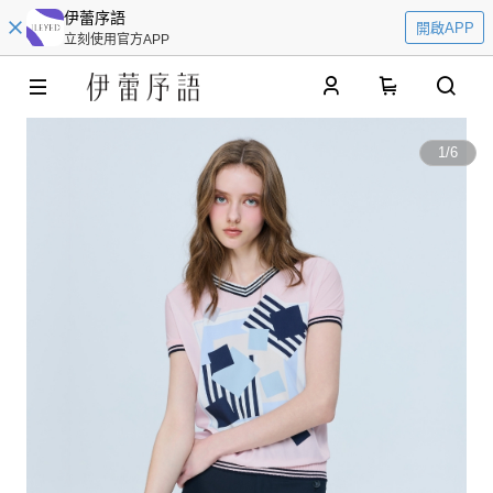
伊蕾序語
開啟APP
立刻使用官方APP
0
1
/
6