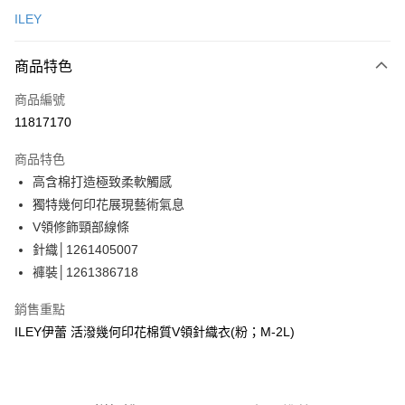
信用卡一次付款
ILEY
信用卡分期付款
3 期 0 利率 每期
NT$1,146
21家銀行
商品特色
合作金庫商業銀行
第一商業銀行
超商取貨付款
商品編號
華南商業銀行
彰化商業銀行
11817170
LINE Pay
上海商業儲蓄銀行
台北富邦商業銀行
國泰世華商業銀行
兆豐國際商業銀行
商品特色
Apple Pay
臺灣中小企業銀行
台中商業銀行
高含棉打造極致柔軟觸感
匯豐（台灣）商業銀行
華泰商業銀行
街口支付
獨特幾何印花展現藝術氣息
聯邦商業銀行
遠東國際商業銀行
元大商業銀行
永豐商業銀行
V領修飾頸部線條
悠遊付
玉山商業銀行
星展（台灣）商業銀行
針織│1261405007
台新國際商業銀行
中國信託商業銀行
Google Pay
褲裝│1261386718
台灣樂天信用卡公司
全盈+PAY
銷售重點
大哥付你分期
ILEY伊蕾 活潑幾何印花棉質V領針織衣(粉；M-2L)
相關說明
【大哥付你分期使用說明】
AFTEE先享後付
1.本服務由台灣大哥大提供，台灣大哥大用戶可立即使用無須另外申請。