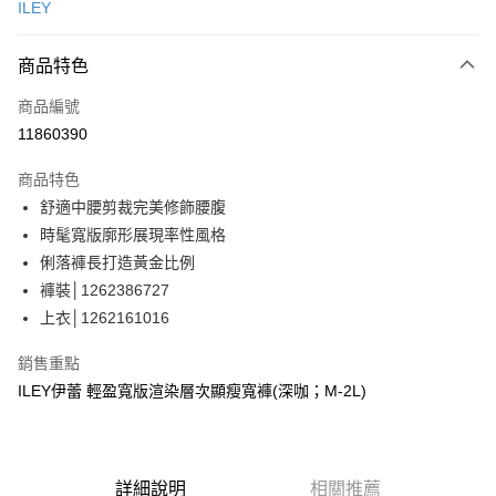
ILEY
信用卡分期付款
3 期 0 利率 每期
NT$763
21家銀行
商品特色
合作金庫商業銀行
第一商業銀行
超商取貨付款
商品編號
華南商業銀行
彰化商業銀行
11860390
LINE Pay
上海商業儲蓄銀行
台北富邦商業銀行
國泰世華商業銀行
兆豐國際商業銀行
商品特色
Apple Pay
臺灣中小企業銀行
台中商業銀行
舒適中腰剪裁完美修飾腰腹
匯豐（台灣）商業銀行
華泰商業銀行
街口支付
時髦寬版廓形展現率性風格
聯邦商業銀行
遠東國際商業銀行
元大商業銀行
永豐商業銀行
俐落褲長打造黃金比例
悠遊付
玉山商業銀行
星展（台灣）商業銀行
褲裝│1262386727
台新國際商業銀行
中國信託商業銀行
Google Pay
上衣│1262161016
台灣樂天信用卡公司
全盈+PAY
銷售重點
大哥付你分期
ILEY伊蕾 輕盈寬版渲染層次顯瘦寬褲(深咖；M-2L)
相關說明
【大哥付你分期使用說明】
AFTEE先享後付
1.本服務由台灣大哥大提供，台灣大哥大用戶可立即使用無須另外申請。
2.付款方式選擇「大哥付你分期」，訂單成立後會自動跳轉到大哥付的交易
相關說明
詳細說明
相關推薦