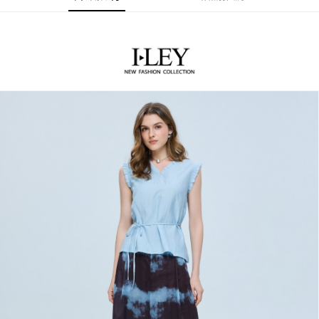
流程，驗證手機門號後，選擇欲分期的期數、繳款截止日，確認付款後即完
【關於「AFTEE先享後付」】
成交易。
AFTEE先享後付是「在收到商品之後才付款」的支付方式。 讓您購物簡單
運送方式
3.實際核准額度、可分期數及費用金額請依後續交易確認頁面所載為準。
便利好安心！
4.訂單成立30分鐘內，如未前往確認交易或遇審核未通過，訂單將自動取
１．簡單：不需註冊會員、不需綁卡、不需儲值。
全家取貨付款
消。如遇「轉專審核」未通過狀況，表示未達大哥付你分期系統評分，恕無
２．便利：只要手機號碼，簡訊認證，即可結帳。
法說明評估內容。
每筆NT$120，滿NT$2,500(含以上)免運費
３．安心：先確認商品／服務後，再付款。
【繳款方式說明】
1.分期款項不併入電信帳單，「大哥付你分期」於每月結算日後寄送繳費提
付款後全家取貨
【「AFTEE先享後付」結帳流程】
醒簡訊。
１．於結帳方式選擇「AFTEE先享後付」後，將跳轉至「AFTEE先享後付」
每筆NT$120，滿NT$2,500(含以上)免運費
2.透過簡訊連結打開帳單後，可選擇「超商條碼／台灣大直營門市／銀行轉
結帳頁面，進行簡訊認證並確認金額後，即可完成結帳。
帳／街口支付／iPASS MONEY」等通路繳費。
２．訂單成立數日內，您將收到繳費通知簡訊。
萊爾富取貨付款
３．收到繳費通知簡訊後14天內，點擊此簡訊中的連結，可透過四大超商／
【注意事項】
每筆NT$120，滿NT$2,500(含以上)免運費
ATM／網路銀行／等多元方式進行付款，方視為交易完成。
1.本服務係由「台灣大哥大股份有限公司」（以下簡稱本公司）所提供，讓
※ 請注意：結帳手續完成當下不需立刻繳費，但若您需要取消訂單，請聯絡
用戶於交易時，得透過本服務購買商品或服務，並由商店將買賣／分期付款
付款後萊爾富取貨
購買商品的店家。未經商家同意取消之訂單仍視為有效，需透過AFTEE先享
買賣價金債權讓與本公司後，依約使用本公司帳單繳交帳款。
後付繳納相關費用。
每筆NT$120，滿NT$2,500(含以上)免運費
2.基於同意付款使用「大哥付你分期」之契約關係目的，商店將以您的個人
※ 交易是否成功請以「AFTEE先享後付 」之結帳頁面顯示為準，若有關於
資料（包含姓名、電話或地址）提供予台灣大哥大進項蒐集、處理及利用，
是否繳費成功／繳費後需取消欲退款等相關疑問，請聯繫「AFTEE先享後付
7-11取貨付款
由本公司與您本人進行分期帳單所需資料之確認、核對及更正。
客戶支援中心」
https://netprotections.freshdesk.com/support/home
3.完整用戶服務條款，請詳閱以下連結：
https://oppay.tw/userRule
每筆NT$120，滿NT$2,500(含以上)免運費
【注意事項】
１．透過由恩沛科技股份有限公司提供之「AFTEE先享後付」服務完成之交
付款後7-11取貨
易，需依本服務之必要範圍內提供個人資料，並將交易相關給付款項請求債
每筆NT$120，滿NT$2,500(含以上)免運費
權轉讓予恩沛科技股份有限公司。
２．關於個人資料處理事宜，請瀏覽以下網址：