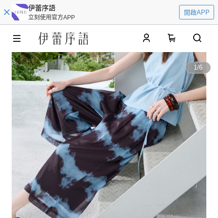
伊蕾序語
開啟APP
立刻使用官方APP
0
1
/
6