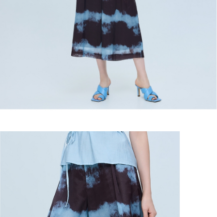
宅配
https://aftee.tw/terms/#terms3
３．未成年的使用者請事先徵得法定代理人或監護人之同意方可使用
每筆NT$120，滿NT$2,500(含以上)免運費
「AFTEE先享後付」，若未經同意申辦者引起之損失，本公司不負相關責
任。
宅配離島
４．使用「AFTEE先享後付」時，將依據個別帳號之用戶狀況，依本公司即
每筆NT$120，滿NT$2,500(含以上)免運費
時審查核予不同之上限額度；若仍有額度不足之情形，本公司將視審查結果
請求用戶進行身份認證。
付款後門市自取
５．嚴禁一人註冊多個帳號或使用他人資訊註冊。若發現惡意使用之情形，
恩沛科技股份有限公司將有權停止該用戶之使用額度並採取法律行動。
免運費
海外配送
查看運費