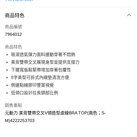
信用卡分期付款
3 期 0 利率 每期
NT$163
21家銀行
商品特色
合作金庫商業銀行
第一商業銀行
超商取貨付款
商品編號
華南商業銀行
彰化商業銀行
7964012
LINE Pay
上海商業儲蓄銀行
台北富邦商業銀行
國泰世華商業銀行
兆豐國際商業銀行
商品特色
Apple Pay
臺灣中小企業銀行
台中商業銀行
吸濕透氣彈力面料運動穿著不悶熱
匯豐（台灣）商業銀行
華泰商業銀行
街口支付
美背雙帶交叉展現身型並提供支撐力
聯邦商業銀行
遠東國際商業銀行
元大商業銀行
永豐商業銀行
下擺寬版鬆緊帶增加穿著包覆性
悠遊付
玉山商業銀行
星展（台灣）商業銀行
8字美型可拆式內襯墊清洗方便
台新國際商業銀行
中國信託商業銀行
全盈+PAY
側邊點線膠印豐富視覺
台灣樂天信用卡公司
低領口設計拉長頸部比例
大哥付你分期
相關說明
銷售重點
【大哥付你分期使用說明】
AFTEE先享後付
元動力 美背雙帶交叉V領造型虛線BRA TOP(兩色；S-
1.本服務由台灣大哥大提供，台灣大哥大用戶可立即使用無須另外申請。
2.付款方式選擇「大哥付你分期」，訂單成立後會自動跳轉到大哥付的交易
相關說明
M)4222253703
流程，驗證手機門號後，選擇欲分期的期數、繳款截止日，確認付款後即完
【關於「AFTEE先享後付」】
成交易。
AFTEE先享後付是「在收到商品之後才付款」的支付方式。 讓您購物簡單
運送方式
3.實際核准額度、可分期數及費用金額請依後續交易確認頁面所載為準。