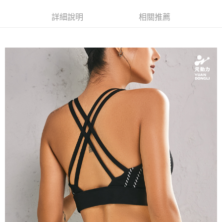
便利好安心！
4.訂單成立30分鐘內，如未前往確認交易或遇審核未通過，訂單將自動取
１．簡單：不需註冊會員、不需綁卡、不需儲值。
全家取貨付款
消。如遇「轉專審核」未通過狀況，表示未達大哥付你分期系統評分，恕無
詳細說明
相關推薦
２．便利：只要手機號碼，簡訊認證，即可結帳。
法說明評估內容。
每筆NT$120，滿NT$2,500(含以上)免運費
３．安心：先確認商品／服務後，再付款。
【繳款方式說明】
1.分期款項不併入電信帳單，「大哥付你分期」於每月結算日後寄送繳費提
付款後全家取貨
【「AFTEE先享後付」結帳流程】
醒簡訊。
１．於結帳方式選擇「AFTEE先享後付」後，將跳轉至「AFTEE先享後付」
每筆NT$120，滿NT$2,500(含以上)免運費
2.透過簡訊連結打開帳單後，可選擇「超商條碼／台灣大直營門市／銀行轉
結帳頁面，進行簡訊認證並確認金額後，即可完成結帳。
帳／街口支付／iPASS MONEY」等通路繳費。
２．訂單成立數日內，您將收到繳費通知簡訊。
萊爾富取貨付款
３．收到繳費通知簡訊後14天內，點擊此簡訊中的連結，可透過四大超商／
【注意事項】
每筆NT$120，滿NT$2,500(含以上)免運費
ATM／網路銀行／等多元方式進行付款，方視為交易完成。
1.本服務係由「台灣大哥大股份有限公司」（以下簡稱本公司）所提供，讓
※ 請注意：結帳手續完成當下不需立刻繳費，但若您需要取消訂單，請聯絡
用戶於交易時，得透過本服務購買商品或服務，並由商店將買賣／分期付款
付款後萊爾富取貨
購買商品的店家。未經商家同意取消之訂單仍視為有效，需透過AFTEE先享
買賣價金債權讓與本公司後，依約使用本公司帳單繳交帳款。
後付繳納相關費用。
每筆NT$120，滿NT$2,500(含以上)免運費
2.基於同意付款使用「大哥付你分期」之契約關係目的，商店將以您的個人
※ 交易是否成功請以「AFTEE先享後付 」之結帳頁面顯示為準，若有關於
資料（包含姓名、電話或地址）提供予台灣大哥大進項蒐集、處理及利用，
是否繳費成功／繳費後需取消欲退款等相關疑問，請聯繫「AFTEE先享後付
7-11取貨付款
由本公司與您本人進行分期帳單所需資料之確認、核對及更正。
客戶支援中心」
https://netprotections.freshdesk.com/support/home
3.完整用戶服務條款，請詳閱以下連結：
https://oppay.tw/userRule
每筆NT$120，滿NT$2,500(含以上)免運費
【注意事項】
１．透過由恩沛科技股份有限公司提供之「AFTEE先享後付」服務完成之交
付款後7-11取貨
易，需依本服務之必要範圍內提供個人資料，並將交易相關給付款項請求債
每筆NT$120，滿NT$2,500(含以上)免運費
權轉讓予恩沛科技股份有限公司。
２．關於個人資料處理事宜，請瀏覽以下網址：
宅配
https://aftee.tw/terms/#terms3
３．未成年的使用者請事先徵得法定代理人或監護人之同意方可使用
每筆NT$120，滿NT$2,500(含以上)免運費