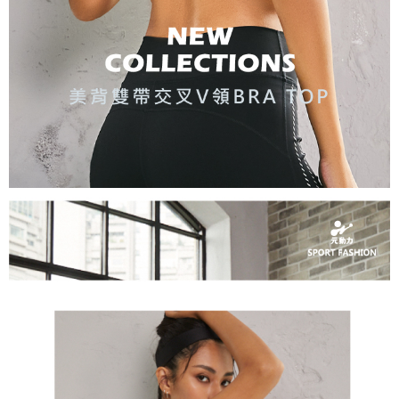
「AFTEE先享後付」，若未經同意申辦者引起之損失，本公司不負相關責
任。
宅配離島
４．使用「AFTEE先享後付」時，將依據個別帳號之用戶狀況，依本公司即
每筆NT$120，滿NT$2,500(含以上)免運費
時審查核予不同之上限額度；若仍有額度不足之情形，本公司將視審查結果
請求用戶進行身份認證。
付款後門市自取
５．嚴禁一人註冊多個帳號或使用他人資訊註冊。若發現惡意使用之情形，
恩沛科技股份有限公司將有權停止該用戶之使用額度並採取法律行動。
免運費
海外配送
查看運費