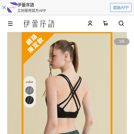
伊蕾序語
開啟APP
立刻使用官方APP
0
1
/
6