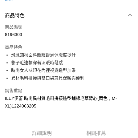
信用卡分期付款
3 期 0 利率 每期
NT$460
21家銀行
商品特色
合作金庫商業銀行
第一商業銀行
超商取貨付款
商品編號
華南商業銀行
彰化商業銀行
8196303
LINE Pay
上海商業儲蓄銀行
台北富邦商業銀行
國泰世華商業銀行
兆豐國際商業銀行
商品特色
Apple Pay
臺灣中小企業銀行
台中商業銀行
滑感鋪棉面料體驗舒適保暖度提升
匯豐（台灣）商業銀行
華泰商業銀行
街口支付
貉子毛連帽穿著溫暖時髦感
聯邦商業銀行
遠東國際商業銀行
元大商業銀行
永豐商業銀行
時尚女人味印花內裡視覺造型加乘
悠遊付
玉山商業銀行
星展（台灣）商業銀行
異材毛料拼接與雙口袋兼具保暖與便利
台新國際商業銀行
中國信託商業銀行
全盈+PAY
台灣樂天信用卡公司
銷售重點
大哥付你分期
ILEY伊蕾 時尚異材質毛料拼接造型鋪棉毛草背心(兩色；M-
相關說明
XL)1224063205
【大哥付你分期使用說明】
AFTEE先享後付
1.本服務由台灣大哥大提供，台灣大哥大用戶可立即使用無須另外申請。
2.付款方式選擇「大哥付你分期」，訂單成立後會自動跳轉到大哥付的交易
相關說明
流程，驗證手機門號後，選擇欲分期的期數、繳款截止日，確認付款後即完
【關於「AFTEE先享後付」】
成交易。
詳細說明
相關推薦
AFTEE先享後付是「在收到商品之後才付款」的支付方式。 讓您購物簡單
運送方式
3.實際核准額度、可分期數及費用金額請依後續交易確認頁面所載為準。