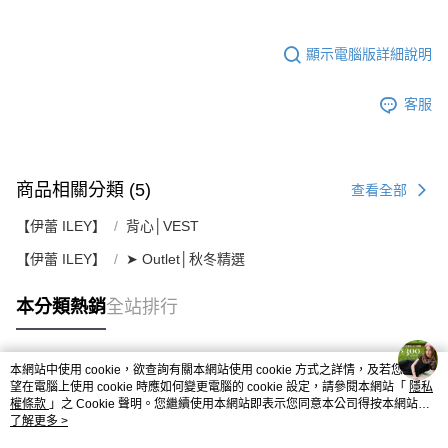
顯示電腦版詳細說明
客服
商品相關分類 (5)
查看全部
【伊蕾 ILEY】
背心│VEST
【伊蕾 ILEY】
➤ Outlet│秋冬精選
本分類熱銷
全站排行
本網站中使用 cookie，欲查詢有關本網站使用 cookie 方式之詳情，及若您不希
熱門標籤
望在電腦上使用 cookie 時應如何變更電腦的 cookie 設定，請參閱本網站「
隱私
權條款
」之 Cookie 聲明。您繼續使用本網站即表示您同意本公司得按本網站使
用條款之 Cookie 聲明使用 cookie。
了解更多 >