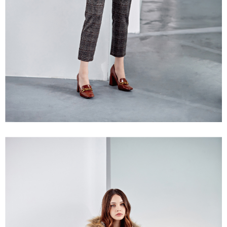
「AFTEE先享後付」，若未經同意申辦者引起之損失，本公司不負相關責
任。
宅配離島
４．使用「AFTEE先享後付」時，將依據個別帳號之用戶狀況，依本公司即
每筆NT$120，滿NT$2,500(含以上)免運費
時審查核予不同之上限額度；若仍有額度不足之情形，本公司將視審查結果
請求用戶進行身份認證。
付款後門市自取
５．嚴禁一人註冊多個帳號或使用他人資訊註冊。若發現惡意使用之情形，
恩沛科技股份有限公司將有權停止該用戶之使用額度並採取法律行動。
免運費
海外配送
查看運費