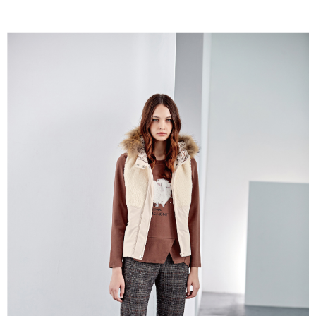
便利好安心！
4.訂單成立30分鐘內，如未前往確認交易或遇審核未通過，訂單將自動取
１．簡單：不需註冊會員、不需綁卡、不需儲值。
全家取貨付款
消。如遇「轉專審核」未通過狀況，表示未達大哥付你分期系統評分，恕無
２．便利：只要手機號碼，簡訊認證，即可結帳。
法說明評估內容。
每筆NT$120，滿NT$2,500(含以上)免運費
３．安心：先確認商品／服務後，再付款。
【繳款方式說明】
1.分期款項不併入電信帳單，「大哥付你分期」於每月結算日後寄送繳費提
付款後全家取貨
【「AFTEE先享後付」結帳流程】
醒簡訊。
１．於結帳方式選擇「AFTEE先享後付」後，將跳轉至「AFTEE先享後付」
每筆NT$120，滿NT$2,500(含以上)免運費
2.透過簡訊連結打開帳單後，可選擇「超商條碼／台灣大直營門市／銀行轉
結帳頁面，進行簡訊認證並確認金額後，即可完成結帳。
帳／街口支付／iPASS MONEY」等通路繳費。
２．訂單成立數日內，您將收到繳費通知簡訊。
萊爾富取貨付款
３．收到繳費通知簡訊後14天內，點擊此簡訊中的連結，可透過四大超商／
【注意事項】
每筆NT$120，滿NT$2,500(含以上)免運費
ATM／網路銀行／等多元方式進行付款，方視為交易完成。
1.本服務係由「台灣大哥大股份有限公司」（以下簡稱本公司）所提供，讓
※ 請注意：結帳手續完成當下不需立刻繳費，但若您需要取消訂單，請聯絡
用戶於交易時，得透過本服務購買商品或服務，並由商店將買賣／分期付款
付款後萊爾富取貨
購買商品的店家。未經商家同意取消之訂單仍視為有效，需透過AFTEE先享
買賣價金債權讓與本公司後，依約使用本公司帳單繳交帳款。
後付繳納相關費用。
每筆NT$120，滿NT$2,500(含以上)免運費
2.基於同意付款使用「大哥付你分期」之契約關係目的，商店將以您的個人
※ 交易是否成功請以「AFTEE先享後付 」之結帳頁面顯示為準，若有關於
資料（包含姓名、電話或地址）提供予台灣大哥大進項蒐集、處理及利用，
是否繳費成功／繳費後需取消欲退款等相關疑問，請聯繫「AFTEE先享後付
7-11取貨付款
由本公司與您本人進行分期帳單所需資料之確認、核對及更正。
客戶支援中心」
https://netprotections.freshdesk.com/support/home
3.完整用戶服務條款，請詳閱以下連結：
https://oppay.tw/userRule
每筆NT$120，滿NT$2,500(含以上)免運費
【注意事項】
１．透過由恩沛科技股份有限公司提供之「AFTEE先享後付」服務完成之交
付款後7-11取貨
易，需依本服務之必要範圍內提供個人資料，並將交易相關給付款項請求債
每筆NT$120，滿NT$2,500(含以上)免運費
權轉讓予恩沛科技股份有限公司。
２．關於個人資料處理事宜，請瀏覽以下網址：
宅配
https://aftee.tw/terms/#terms3
３．未成年的使用者請事先徵得法定代理人或監護人之同意方可使用
每筆NT$120，滿NT$2,500(含以上)免運費