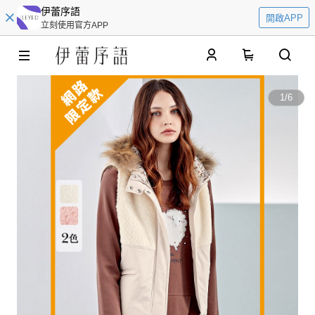
伊蕾序語
開啟APP
立刻使用官方APP
0
1
/
6