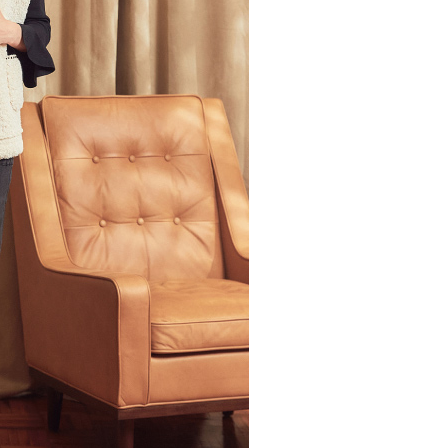
20，滿NT$2,500(含以上)免運費
用戶進行身份認證。
一人註冊多個帳號或使用他人資訊註冊。若發現惡意使用之情
市自取
科技股份有限公司將有權停止該用戶之使用額度並採取法律行
查看運費