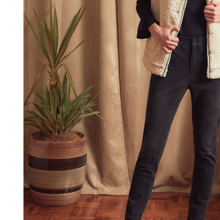
每筆NT$1
結果請求
５．嚴禁
付款後門
形，恩沛
動。
免運費
海外配送