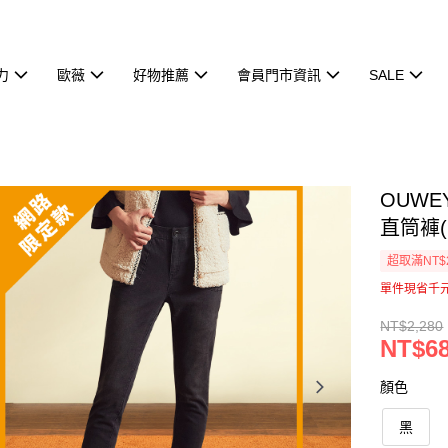
力
歐薇
好物推薦
會員門市資訊
SALE
OUW
直筒褲(黑
超取滿NT$
單件現省千
NT$2,280
NT$6
顏色
黑