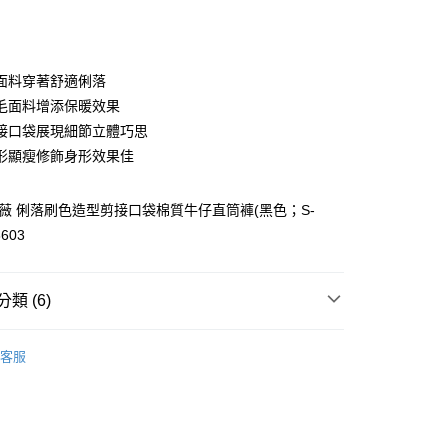
庫商業銀行
第一商業銀行
付款
業銀行
彰化商業銀行
業儲蓄銀行
台北富邦商業銀行
華商業銀行
兆豐國際商業銀行
面料穿著舒適俐落
小企業銀行
台中商業銀行
毛面料增添保暖效果
台灣）商業銀行
華泰商業銀行
接口袋展現細節立體巧思
業銀行
遠東國際商業銀行
形顯瘦修飾身形效果佳
業銀行
永豐商業銀行
業銀行
星展（台灣）商業銀行
際商業銀行
中國信託商業銀行
歐薇 俐落刷色造型剪接口袋棉質牛仔直筒褲(黑色；S-
天信用卡公司
8603
分期
你分期使用說明】
享後付
類 (6)
由台灣大哥大提供，台灣大哥大用戶可立即使用無須另外申請。
式選擇「大哥付你分期」，訂單成立後會自動跳轉到大哥付的交易
WEY】
證手機門號後，選擇欲分期的期數、繳款截止日，確認付款後即
牛仔│DENIM
FTEE先享後付」】
客服
。
先享後付是「在收到商品之後才付款」的支付方式。 讓您購物簡單
WEY】
➤ Outlet│秋冬精選
准額度、可分期數及費用金額請依後續交易確認頁面所載為準。
心！
立30分鐘內，如未前往確認交易或遇審核未通過，訂單將自動取
：不需註冊會員、不需綁卡、不需儲值。
WEY】
秋冬outlet↘$680
「轉專審核」未通過狀況，表示未達大哥付你分期系統評分，恕
：只要手機號碼，簡訊認證，即可結帳。
付款
評估內容。
：先確認商品／服務後，再付款。
WEY】
全部商品│ALL
式說明】