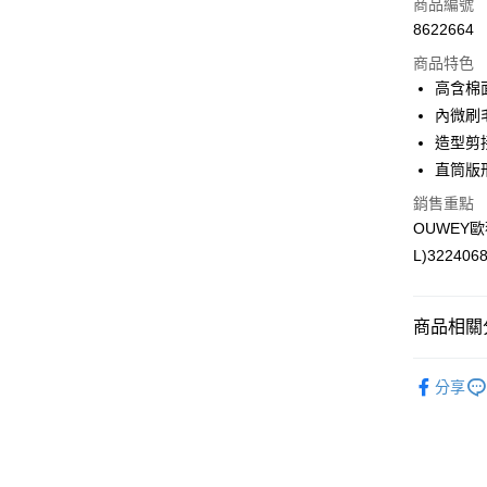
商品編號
合作金
超商取貨
8622664
華南商
LINE Pay
上海商
商品特色
國泰世
高含棉
Apple Pay
臺灣中
內微刷
匯豐（
街口支付
造型剪
聯邦商
直筒版
元大商
悠遊付
玉山商
銷售重點
台新國
全盈+PAY
OUWEY
台灣樂
L)322406
大哥付你
相關說明
【大哥付
AFTEE先
商品相關分
1.本服務
2.付款方
相關說明
【歐薇 OU
流程，驗
【關於「A
分享
完成交易
AFTEE
【歐薇 OU
3.實際核
便利好安
運送方式
4.訂單成
１．簡單
【歐薇 OU
消。如遇
２．便利
全家取貨
無法說明
３．安心
【歐薇 OU
【繳款方