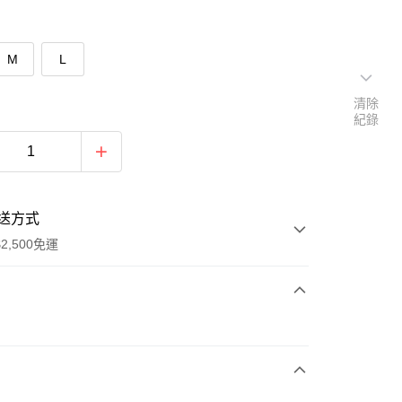
M
L
清除
紀錄
送方式
2,500免運
次付款
期付款
0 利率 每期
NT$226
21家銀行