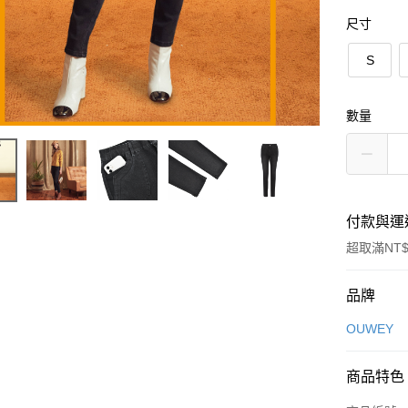
尺寸
S
數量
付款與運
超取滿NT$
付款方式
品牌
信用卡一
OUWEY
信用卡分
商品特色
3 期 