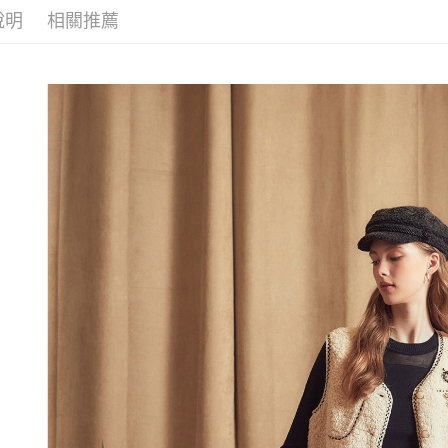
每筆NT$1
1.分期款
說明
相關推薦
【「AFT
活動專區
醒簡訊。
付款後全
１．於結帳
2.透過簡
網路限定
付」結帳
每筆NT$1
帳／街口支
２．訂單
３．收到繳
萊爾富取
【注意事
／ATM／
1.本服務
每筆NT$1
※ 請注意
用戶於交
絡購買商品
款買賣價
先享後付
付款後萊
2.基於同
※ 交易是
每筆NT$1
資料（包
是否繳費成
用，由本
付客戶支
7-11取貨
3.完整用
【注意事
每筆NT$1
１．透過由
交易，需
付款後7-1
求債權轉
每筆NT$1
２．關於
https://aft
宅配
３．未成
「AFTE
每筆NT$1
任。
４．使用「
宅配離島
即時審查