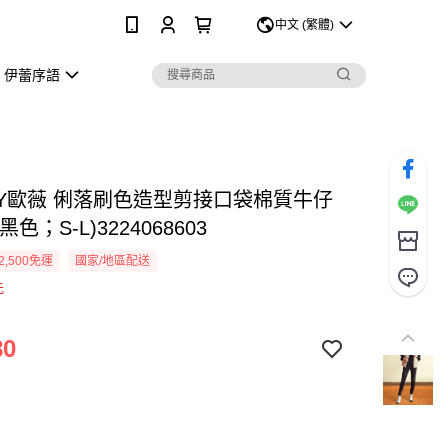
0
中文 (繁體)
伊蕾序語
EY歐薇 俐落刷色造型剪接口袋棉質牛仔
色；S-L)3224068603
2,500免運
國家/地區配送
元
80