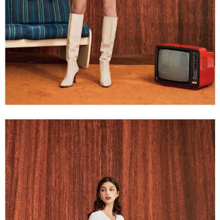
３．未成年的使用者請事先徵得法定代理人或監護人之同意方可使用
每筆NT$120，滿NT$2,500(含以上)免運費
「AFTEE先享後付」，若未經同意申辦者引起之損失，本公司不負相關責
任。
宅配離島
４．使用「AFTEE先享後付」時，將依據個別帳號之用戶狀況，依本公司即
每筆NT$120，滿NT$2,500(含以上)免運費
時審查核予不同之上限額度；若仍有額度不足之情形，本公司將視審查結果
請求用戶進行身份認證。
付款後門市自取
５．嚴禁一人註冊多個帳號或使用他人資訊註冊。若發現惡意使用之情形，
恩沛科技股份有限公司將有權停止該用戶之使用額度並採取法律行動。
免運費
海外配送
查看運費