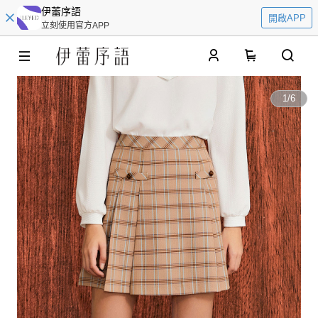
伊蕾序語
開啟APP
立刻使用官方APP
0
1
/
6