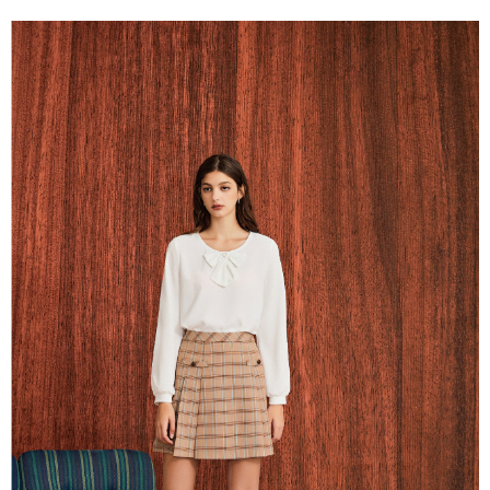
成交易。
AFTEE先享後付是「在收到商品之後才付款」的支付方式。 讓您購物簡單
運送方式
3.實際核准額度、可分期數及費用金額請依後續交易確認頁面所載為準。
便利好安心！
4.訂單成立30分鐘內，如未前往確認交易或遇審核未通過，訂單將自動取
１．簡單：不需註冊會員、不需綁卡、不需儲值。
全家取貨付款
消。如遇「轉專審核」未通過狀況，表示未達大哥付你分期系統評分，恕無
２．便利：只要手機號碼，簡訊認證，即可結帳。
法說明評估內容。
每筆NT$120，滿NT$2,500(含以上)免運費
３．安心：先確認商品／服務後，再付款。
【繳款方式說明】
1.分期款項不併入電信帳單，「大哥付你分期」於每月結算日後寄送繳費提
付款後全家取貨
【「AFTEE先享後付」結帳流程】
醒簡訊。
１．於結帳方式選擇「AFTEE先享後付」後，將跳轉至「AFTEE先享後付」
每筆NT$120，滿NT$2,500(含以上)免運費
2.透過簡訊連結打開帳單後，可選擇「超商條碼／台灣大直營門市／銀行轉
結帳頁面，進行簡訊認證並確認金額後，即可完成結帳。
帳／街口支付／iPASS MONEY」等通路繳費。
２．訂單成立數日內，您將收到繳費通知簡訊。
萊爾富取貨付款
３．收到繳費通知簡訊後14天內，點擊此簡訊中的連結，可透過四大超商／
【注意事項】
每筆NT$120，滿NT$2,500(含以上)免運費
ATM／網路銀行／等多元方式進行付款，方視為交易完成。
1.本服務係由「台灣大哥大股份有限公司」（以下簡稱本公司）所提供，讓
※ 請注意：結帳手續完成當下不需立刻繳費，但若您需要取消訂單，請聯絡
用戶於交易時，得透過本服務購買商品或服務，並由商店將買賣／分期付款
付款後萊爾富取貨
購買商品的店家。未經商家同意取消之訂單仍視為有效，需透過AFTEE先享
買賣價金債權讓與本公司後，依約使用本公司帳單繳交帳款。
後付繳納相關費用。
每筆NT$120，滿NT$2,500(含以上)免運費
2.基於同意付款使用「大哥付你分期」之契約關係目的，商店將以您的個人
※ 交易是否成功請以「AFTEE先享後付 」之結帳頁面顯示為準，若有關於
資料（包含姓名、電話或地址）提供予台灣大哥大進項蒐集、處理及利用，
是否繳費成功／繳費後需取消欲退款等相關疑問，請聯繫「AFTEE先享後付
7-11取貨付款
由本公司與您本人進行分期帳單所需資料之確認、核對及更正。
客戶支援中心」
https://netprotections.freshdesk.com/support/home
3.完整用戶服務條款，請詳閱以下連結：
https://oppay.tw/userRule
每筆NT$120，滿NT$2,500(含以上)免運費
【注意事項】
１．透過由恩沛科技股份有限公司提供之「AFTEE先享後付」服務完成之交
付款後7-11取貨
易，需依本服務之必要範圍內提供個人資料，並將交易相關給付款項請求債
每筆NT$120，滿NT$2,500(含以上)免運費
權轉讓予恩沛科技股份有限公司。
２．關於個人資料處理事宜，請瀏覽以下網址：
宅配
https://aftee.tw/terms/#terms3