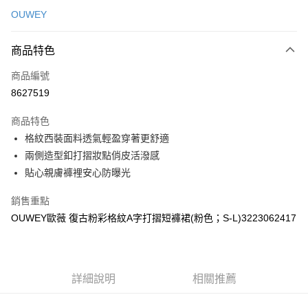
信用卡一次付款
OUWEY
信用卡分期付款
3 期 0 利率 每期
NT$193
21家銀行
商品特色
合作金庫商業銀行
第一商業銀行
超商取貨付款
商品編號
華南商業銀行
彰化商業銀行
8627519
LINE Pay
上海商業儲蓄銀行
台北富邦商業銀行
國泰世華商業銀行
兆豐國際商業銀行
商品特色
Apple Pay
臺灣中小企業銀行
台中商業銀行
格紋西裝面料透氣輕盈穿著更舒適
匯豐（台灣）商業銀行
華泰商業銀行
街口支付
兩側造型釦打摺妝點俏皮活潑感
聯邦商業銀行
遠東國際商業銀行
元大商業銀行
永豐商業銀行
貼心親膚褲裡安心防曝光
悠遊付
玉山商業銀行
星展（台灣）商業銀行
台新國際商業銀行
中國信託商業銀行
全盈+PAY
銷售重點
台灣樂天信用卡公司
OUWEY歐薇 復古粉彩格紋A字打摺短褲裙(粉色；S-L)3223062417
大哥付你分期
相關說明
【大哥付你分期使用說明】
AFTEE先享後付
1.本服務由台灣大哥大提供，台灣大哥大用戶可立即使用無須另外申請。
詳細說明
相關推薦
2.付款方式選擇「大哥付你分期」，訂單成立後會自動跳轉到大哥付的交易
相關說明
流程，驗證手機門號後，選擇欲分期的期數、繳款截止日，確認付款後即完
【關於「AFTEE先享後付」】