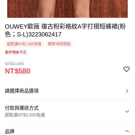
OUWEY歐薇 復古粉彩格紋A字打摺短褲裙(粉
色；S-L)3223062417
超取滿NT$2,500免運
國家/地區配送
單件現省千元
NT$2,180
NT$580
請選擇商品選項
付款與運送方式
超取滿NT$2,500免運
付款方式
品牌