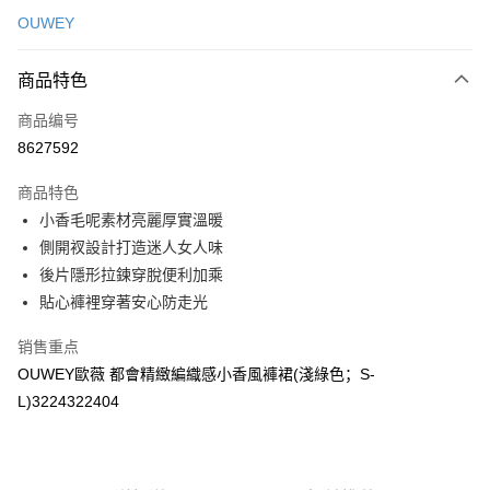
信用卡一次付款
OUWEY
信用卡分期付款
3期 0利率，每期
NT$160
21家银行
商品特色
合作金库商业银行
第一商业银行
超商取货付款
商品编号
华南商业银行
彰化商业银行
8627592
LINE Pay
上海商业储蓄银行
台北富邦商业银行
国泰世华商业银行
兆丰国际商业银行
商品特色
Apple Pay
台湾中小企业银行
台中商业银行
小香毛呢素材亮麗厚實溫暖
汇丰（台湾）商业银行
华泰商业银行
街口支付
側開衩設計打造迷人女人味
联邦商业银行
远东国际商业银行
元大商业银行
永丰商业银行
後片隱形拉鍊穿脫便利加乘
悠遊付
玉山商业银行
星展（台湾）商业银行
貼心褲裡穿著安心防走光
台新国际商业银行
中国信托商业银行
Plus PAY
台湾乐天信用卡公司
销售重点
大哥付你分期
OUWEY歐薇 都會精緻編織感小香風褲裙(淺綠色；S-
相关说明
L)3224322404
【大哥付你分期使用说明】
AFTEE先享后付
1. 本服务由台湾大哥大提供，电信用户可立即使用无须另外申请。（限个人
月租型门号，不开放公司户及预付卡使用）
相关说明
2. 付款方式选择 “大哥付你分期”，订单成立后会自动跳转到大哥付的交易流
一、關於 AFTEE先享後付