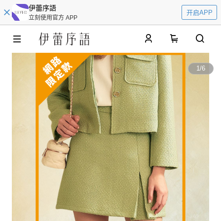
伊蕾序語
开启APP
立刻使用官方 APP
0
1
/
6