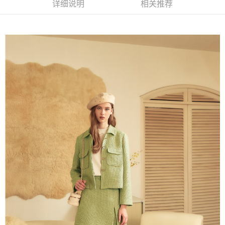
程，验证手机门号后，选择欲分期的期数、缴款截止日，确认付款后即完成
详细说明
相关推荐
1. 於付款方式選擇AFTEE先享後付，將跳出AFTEE先享後付手機驗證視
运送方式
交易。
窗。
3. 实际核准额度、可分期数及费用金额请依后续交易确认页面所载为准。
2. 進行簡訊驗證之後，即可完成結帳手續。
全家取貨付款
4. 订单成立30分钟内，如未前往确认交易或遇审核未通过，订单将自动取
3. 訂單確認後不需事先繳費，商品會配送至您的指定地址。
消。如遇 “转专审核”未通过状况，表示未达系统评分，恕无法说明评估内
每笔NT$120，满NT$2,500(含以上)免运费
4. 下訂完成後，您的手機會收到一封繳費通知簡訊，APP會員則會收到
容。
AFTEE APP推播通知。
【缴款方式说明】
付款後全家取貨
5. 收到商品當下無需繳費，確認無誤後，請再利用繳費通知簡訊或AFTEE
1. 分期款项不并入电信账单，“大哥付你分期”于每月结算日后寄送缴费提醒
APP於四大便利商店‧ATM/網銀等方式進行付款。
每笔NT$120，满NT$2,500(含以上)免运费
短信。
2. 通过短信链接打开账单后，可选择 “超商条码／台湾大直营门市／银行转
請留意繳費期限為 14 天。唯有下載 AFTEE App 成為 AFTEE 會員者方能享
萊爾富取貨付款
账／街口支付／iPASS MONEY”等通路缴费。
有最長 45 天內付款之服務。
每笔NT$120，满NT$2,500(含以上)免运费
【注意事项】
繳費期限，為商家向您請款的時間，再加上使用AFTEE可延長的天數所計算
1. 本服务系由 “台湾大哥大股份有限公司”所提供，让用户于交易时，得通过
付款後萊爾富取貨
出。使用AFTEE下訂可以延長您收到商品前的繳費天數，但無法保證一定能
本服务购买商品或服务，并由商店将买卖／分期付款买卖价金债权让与本公
夠在期限內收到商品(例如:預購商品或預計到貨時間較長者)。因此無論收到
每笔NT$120，满NT$2,500(含以上)免运费
司后，依约使用本公司账单缴交账款。
商品與否，仍需要請您在AFTEE規定的時間內完成繳費。
2. 基于同意付款使用 “大哥付你分期”之契约关系目的，商店将以您的个人资
7-11取貨付款
料（包含姓名、电话或地址）提供予台湾大哥大进项收集、处理及利用，由
二、付款限制
台湾大哥大与本人进行分期账单所需资料之确认、核对及更正。
每笔NT$120，满NT$2,500(含以上)免运费
1. 初次使用 AFTEE 時，將依認證結果及本公司審查結果，核予每個人不同
3. 完整用户服务条款，请详阅以下链接：
https://oppay.tw/userRule
之上限額度
2. 結帳金額須大於NT$30
付款後7-11取貨
3. 目前僅支援台灣會員
每笔NT$120，满NT$2,500(含以上)免运费
三、聲明條款
宅配
「AFTEE先享後付」(下稱本服務)乃由恩沛科技股份有限公司(下稱 AFTEE )