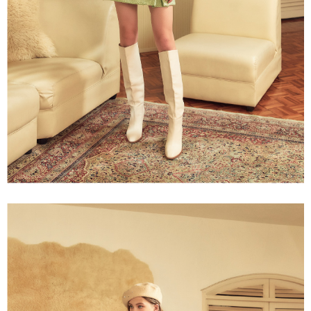
所提供，並由 AFTEE 向您收取款項。因使用本服務所須提供之個人資料(包
每笔NT$120，满NT$2,500(含以上)免运费
含但不限於訂購人姓名、電話，收件人姓名、電話、收件地址)，將交付予
AFTEE 於本服務必要服務範圍內運用。關於 AFTEE 對於個人資料之蒐集、
宅配離島
處理、利用，詳參 AFTEE 官網之『個人資料蒐集、處理及利用告知聲明』
每笔NT$120，满NT$2,500(含以上)免运费
（
https://aftee.tw/privacypolicy/
）。
付款後門市自取
若款項超過繳費期限，將根據當次的金額加收年利率 16% 的逾期滯納金。
未成年的使用者，請事先徵得法定代理人或監護人之同意方可使用
免运费
AFTEE。
海外配送
查看运费
若您對於個人資料之處理、利用有任何疑問，或欲行使相關法律權利，請聯
繫恩沛科技股份有限公司。若您不同意我們將上開所示之個人資料，連同必
要之購買訂單資訊提供予 AFTEE ，或讓 AFTEE 蒐集處理利用您的個人資
料，請勿選用本服務。