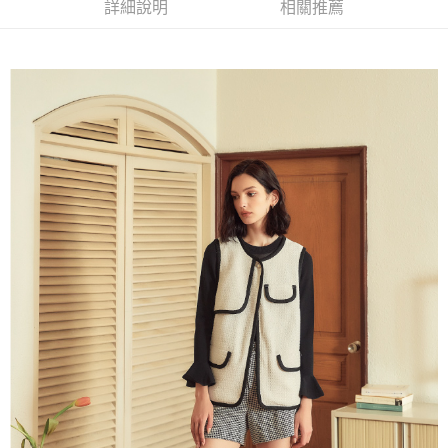
成交易。
詳細說明
相關推薦
AFTEE先享後付是「在收到商品之後才付款」的支付方式。 讓您購物簡單
運送方式
3.實際核准額度、可分期數及費用金額請依後續交易確認頁面所載為準。
便利好安心！
4.訂單成立30分鐘內，如未前往確認交易或遇審核未通過，訂單將自動取
１．簡單：不需註冊會員、不需綁卡、不需儲值。
全家取貨付款
消。如遇「轉專審核」未通過狀況，表示未達大哥付你分期系統評分，恕無
２．便利：只要手機號碼，簡訊認證，即可結帳。
法說明評估內容。
每筆NT$120，滿NT$2,500(含以上)免運費
３．安心：先確認商品／服務後，再付款。
【繳款方式說明】
1.分期款項不併入電信帳單，「大哥付你分期」於每月結算日後寄送繳費提
付款後全家取貨
【「AFTEE先享後付」結帳流程】
醒簡訊。
１．於結帳方式選擇「AFTEE先享後付」後，將跳轉至「AFTEE先享後付」
每筆NT$120，滿NT$2,500(含以上)免運費
2.透過簡訊連結打開帳單後，可選擇「超商條碼／台灣大直營門市／銀行轉
結帳頁面，進行簡訊認證並確認金額後，即可完成結帳。
帳／街口支付／iPASS MONEY」等通路繳費。
２．訂單成立數日內，您將收到繳費通知簡訊。
萊爾富取貨付款
３．收到繳費通知簡訊後14天內，點擊此簡訊中的連結，可透過四大超商／
【注意事項】
每筆NT$120，滿NT$2,500(含以上)免運費
ATM／網路銀行／等多元方式進行付款，方視為交易完成。
1.本服務係由「台灣大哥大股份有限公司」（以下簡稱本公司）所提供，讓
※ 請注意：結帳手續完成當下不需立刻繳費，但若您需要取消訂單，請聯絡
用戶於交易時，得透過本服務購買商品或服務，並由商店將買賣／分期付款
付款後萊爾富取貨
購買商品的店家。未經商家同意取消之訂單仍視為有效，需透過AFTEE先享
買賣價金債權讓與本公司後，依約使用本公司帳單繳交帳款。
後付繳納相關費用。
每筆NT$120，滿NT$2,500(含以上)免運費
2.基於同意付款使用「大哥付你分期」之契約關係目的，商店將以您的個人
※ 交易是否成功請以「AFTEE先享後付 」之結帳頁面顯示為準，若有關於
資料（包含姓名、電話或地址）提供予台灣大哥大進項蒐集、處理及利用，
是否繳費成功／繳費後需取消欲退款等相關疑問，請聯繫「AFTEE先享後付
7-11取貨付款
由本公司與您本人進行分期帳單所需資料之確認、核對及更正。
客戶支援中心」
https://netprotections.freshdesk.com/support/home
3.完整用戶服務條款，請詳閱以下連結：
https://oppay.tw/userRule
每筆NT$120，滿NT$2,500(含以上)免運費
【注意事項】
１．透過由恩沛科技股份有限公司提供之「AFTEE先享後付」服務完成之交
付款後7-11取貨
易，需依本服務之必要範圍內提供個人資料，並將交易相關給付款項請求債
每筆NT$120，滿NT$2,500(含以上)免運費
權轉讓予恩沛科技股份有限公司。
２．關於個人資料處理事宜，請瀏覽以下網址：
宅配
https://aftee.tw/terms/#terms3