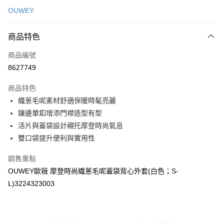
信用卡一次付款
OUWEY
信用卡分期付款
3 期 0 利率 每期
NT$260
21家銀行
商品特色
合作金庫商業銀行
第一商業銀行
超商取貨付款
商品編號
華南商業銀行
彰化商業銀行
8627749
LINE Pay
上海商業儲蓄銀行
台北富邦商業銀行
國泰世華商業銀行
兆豐國際商業銀行
商品特色
Apple Pay
臺灣中小企業銀行
台中商業銀行
織蔥毛呢素材舒適保暖時髦亮麗
匯豐（台灣）商業銀行
華泰商業銀行
街口支付
鑲邊單釦增添門襟造型有型
聯邦商業銀行
遠東國際商業銀行
元大商業銀行
永豐商業銀行
活片與蓋袋設計襯托摩登時尚氣息
悠遊付
玉山商業銀行
星展（台灣）商業銀行
雙口袋提升便利與實用性
台新國際商業銀行
中國信託商業銀行
全盈+PAY
台灣樂天信用卡公司
銷售重點
大哥付你分期
OUWEY歐薇 摩登時尚織蔥毛呢蓋袋背心外套(白色；S-
相關說明
L)3224323003
【大哥付你分期使用說明】
AFTEE先享後付
1.本服務由台灣大哥大提供，台灣大哥大用戶可立即使用無須另外申請。
2.付款方式選擇「大哥付你分期」，訂單成立後會自動跳轉到大哥付的交易
相關說明
流程，驗證手機門號後，選擇欲分期的期數、繳款截止日，確認付款後即完
【關於「AFTEE先享後付」】