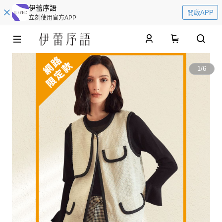
伊蕾序語
開啟APP
立刻使用官方APP
0
1
/
6