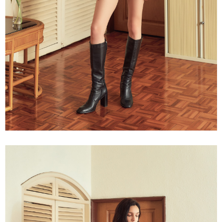
３．未成年的使用者請事先徵得法定代理人或監護人之同意方可使用
每筆NT$120，滿NT$2,500(含以上)免運費
「AFTEE先享後付」，若未經同意申辦者引起之損失，本公司不負相關責
任。
宅配離島
４．使用「AFTEE先享後付」時，將依據個別帳號之用戶狀況，依本公司即
每筆NT$120，滿NT$2,500(含以上)免運費
時審查核予不同之上限額度；若仍有額度不足之情形，本公司將視審查結果
請求用戶進行身份認證。
付款後門市自取
５．嚴禁一人註冊多個帳號或使用他人資訊註冊。若發現惡意使用之情形，
恩沛科技股份有限公司將有權停止該用戶之使用額度並採取法律行動。
免運費
海外配送
查看運費