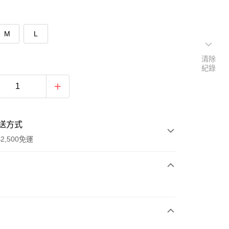
M
L
清除
紀錄
送方式
2,500免運
次付款
期付款
0 利率 每期
NT$160
21家銀行