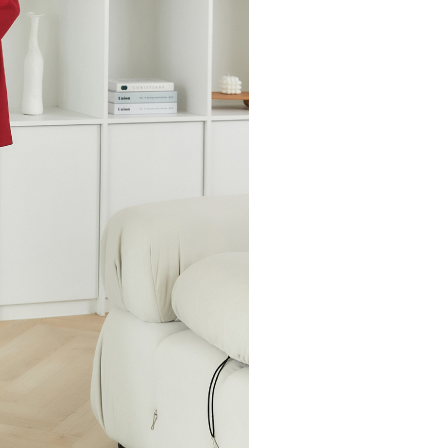
20，滿NT$2,500(含以上)免運費
用戶進行身份認證。
一人註冊多個帳號或使用他人資訊註冊。若發現惡意使用之情
市自取
科技股份有限公司將有權停止該用戶之使用額度並採取法律行
查看運費