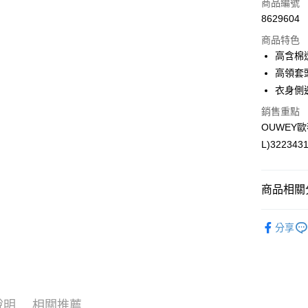
商品編號
合作金
超商取貨
8629604
華南商
LINE Pay
上海商
商品特色
國泰世
高含棉
Apple Pay
臺灣中
高領套
匯豐（
街口支付
衣身側
聯邦商
元大商
銷售重點
悠遊付
玉山商
OUWEY
台新國
全盈+PAY
L)322343
台灣樂
大哥付你
相關說明
商品相關分
【大哥付
AFTEE先
1.本服務
【歐薇 OU
2.付款方
相關說明
分享
流程，驗
【關於「A
【歐薇 OU
完成交易
AFTEE
3.實際核
便利好安
【歐薇 OU
運送方式
4.訂單成
１．簡單
消。如遇
活動專區
２．便利
全家取貨
無法說明
３．安心
說明
相關推薦
網路限定
【繳款方