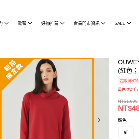
力
歐薇
好物推薦
會員門市資訊
SALE
OUW
(紅色；S
超取滿NT$
單件現省千
NT$1,880
NT$4
顏色
紅