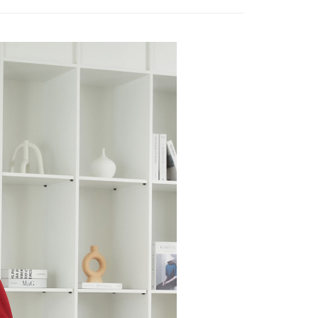
20，滿NT$2,500(含以上)免運費
項不併入電信帳單，「大哥付你分期」於每月結算日後寄送繳費提
EE先享後付」結帳流程】
家取貨
方式選擇「AFTEE先享後付」後，將跳轉至「AFTEE先享後
訊連結打開帳單後，可選擇「超商條碼／台灣大直營門市／銀行轉
頁面，進行簡訊認證並確認金額後，即可完成結帳。
20，滿NT$2,500(含以上)免運費
付／iPASS MONEY」等通路繳費。
成立數日內，您將收到繳費通知簡訊。
費通知簡訊後14天內，點擊此簡訊中的連結，可透過四大超商
貨付款
項】
網路銀行／等多元方式進行付款，方視為交易完成。
係由「台灣大哥大股份有限公司」（以下簡稱本公司）所提供，讓
20，滿NT$2,500(含以上)免運費
：結帳手續完成當下不需立刻繳費，但若您需要取消訂單，請聯
易時，得透過本服務購買商品或服務，並由商店將買賣／分期付
的店家。未經商家同意取消之訂單仍視為有效，需透過AFTEE
金債權讓與本公司後，依約使用本公司帳單繳交帳款。
繳納相關費用。
爾富取貨
意付款使用「大哥付你分期」之契約關係目的，商店將以您的個人
否成功請以「AFTEE先享後付 」之結帳頁面顯示為準，若有關於
20，滿NT$2,500(含以上)免運費
含姓名、電話或地址）提供予台灣大哥大進項蒐集、處理及利
功／繳費後需取消欲退款等相關疑問，請聯繫「AFTEE先享後
公司與您本人進行分期帳單所需資料之確認、核對及更正。
援中心」
https://netprotections.freshdesk.com/support/home
付款
戶服務條款，請詳閱以下連結：
https://oppay.tw/userRule
項】
20，滿NT$2,500(含以上)免運費
恩沛科技股份有限公司提供之「AFTEE先享後付」服務完成之
依本服務之必要範圍內提供個人資料，並將交易相關給付款項請
1取貨
讓予恩沛科技股份有限公司。
20，滿NT$2,500(含以上)免運費
個人資料處理事宜，請瀏覽以下網址：
ee.tw/terms/#terms3
年的使用者請事先徵得法定代理人或監護人之同意方可使用
E先享後付」，若未經同意申辦者引起之損失，本公司不負相關責
20，滿NT$2,500(含以上)免運費
AFTEE先享後付」時，將依據個別帳號之用戶狀況，依本公司
核予不同之上限額度；若仍有額度不足之情形，本公司將視審查