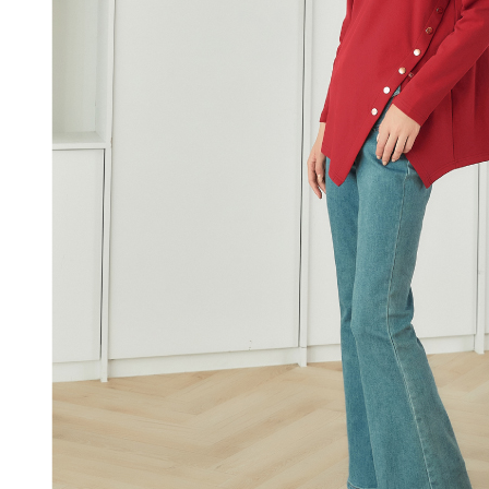
每筆NT$1
結果請求
５．嚴禁
付款後門
形，恩沛
動。
免運費
海外配送