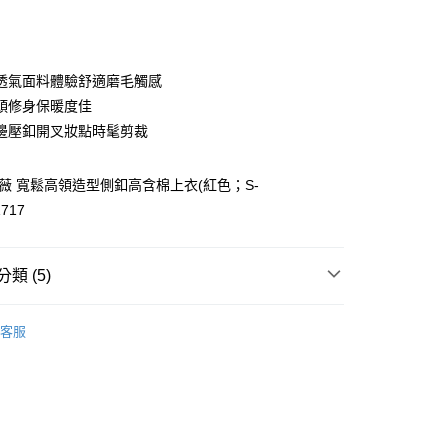
庫商業銀行
第一商業銀行
付款
業銀行
彰化商業銀行
業儲蓄銀行
台北富邦商業銀行
華商業銀行
兆豐國際商業銀行
透氣面料體驗舒適磨毛觸感
小企業銀行
台中商業銀行
頭修身保暖度佳
台灣）商業銀行
華泰商業銀行
邊壓釦開叉妝點時髦剪裁
業銀行
遠東國際商業銀行
業銀行
永豐商業銀行
業銀行
星展（台灣）商業銀行
歐薇 寬鬆高領造型側釦高含棉上衣(紅色；S-
際商業銀行
中國信託商業銀行
1717
天信用卡公司
分期
類 (5)
你分期使用說明】
享後付
由台灣大哥大提供，台灣大哥大用戶可立即使用無須另外申請。
WEY】
上衣│TOP
式選擇「大哥付你分期」，訂單成立後會自動跳轉到大哥付的交易
客服
證手機門號後，選擇欲分期的期數、繳款截止日，確認付款後即
FTEE先享後付」】
WEY】
➤ Outlet│秋冬精選
。
先享後付是「在收到商品之後才付款」的支付方式。 讓您購物簡單
准額度、可分期數及費用金額請依後續交易確認頁面所載為準。
心！
WEY】
全部商品│ALL
立30分鐘內，如未前往確認交易或遇審核未通過，訂單將自動取
：不需註冊會員、不需綁卡、不需儲值。
「轉專審核」未通過狀況，表示未達大哥付你分期系統評分，恕
：只要手機號碼，簡訊認證，即可結帳。
付款
評估內容。
：先確認商品／服務後，再付款。
款
式說明】