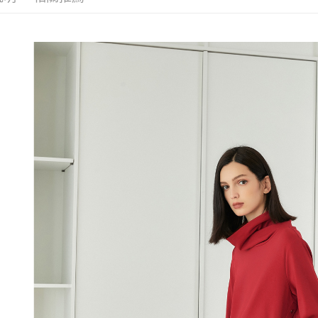
每筆NT$1
1.分期款
【「AFT
醒簡訊。
付款後全
１．於結帳
2.透過簡
付」結帳
每筆NT$1
帳／街口支
２．訂單
３．收到繳
萊爾富取
【注意事
／ATM／
1.本服務
每筆NT$1
※ 請注意
用戶於交
絡購買商品
款買賣價
先享後付
付款後萊
2.基於同
※ 交易是
每筆NT$1
資料（包
是否繳費成
用，由本
付客戶支
7-11取貨
3.完整用
【注意事
每筆NT$1
１．透過由
交易，需
付款後7-1
求債權轉
每筆NT$1
２．關於
https://aft
宅配
３．未成
「AFTE
每筆NT$1
任。
４．使用「
宅配離島
即時審查