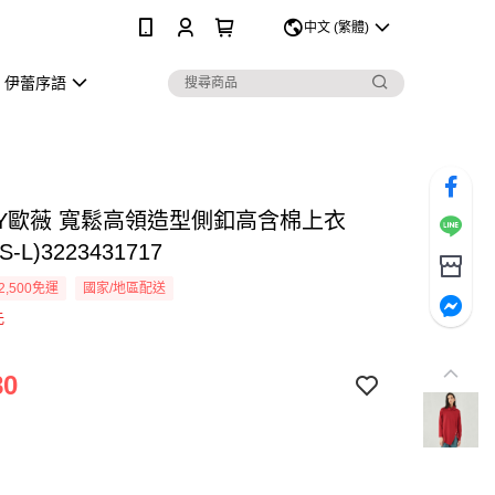
0
中文 (繁體)
伊蕾序語
EY歐薇 寬鬆高領造型側釦高含棉上衣
-L)3223431717
2,500免運
國家/地區配送
元
80