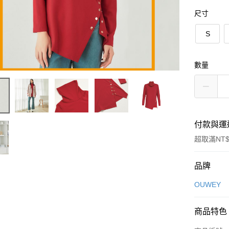
尺寸
S
數量
付款與運
超取滿NT$
付款方式
品牌
信用卡一
OUWEY
信用卡分
商品特色
3 期 