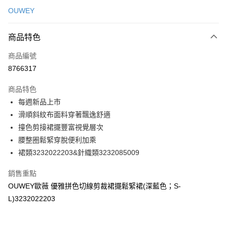
信用卡一次付款
OUWEY
信用卡分期付款
3 期 0 利率 每期
NT$230
21家銀行
商品特色
合作金庫商業銀行
第一商業銀行
超商取貨付款
商品編號
華南商業銀行
彰化商業銀行
8766317
LINE Pay
上海商業儲蓄銀行
台北富邦商業銀行
國泰世華商業銀行
兆豐國際商業銀行
商品特色
Apple Pay
臺灣中小企業銀行
台中商業銀行
每週新品上市
匯豐（台灣）商業銀行
華泰商業銀行
街口支付
滑順斜紋布面料穿著飄逸舒適
聯邦商業銀行
遠東國際商業銀行
元大商業銀行
永豐商業銀行
撞色剪接裙擺豐富視覺層次
悠遊付
玉山商業銀行
星展（台灣）商業銀行
腰整圈鬆緊穿脫便利加乘
台新國際商業銀行
中國信託商業銀行
全盈+PAY
裙類3232022203&針織類3232085009
台灣樂天信用卡公司
大哥付你分期
銷售重點
相關說明
OUWEY歐薇 優雅拼色切線剪裁裙擺鬆緊裙(深藍色；S-
【大哥付你分期使用說明】
AFTEE先享後付
L)3232022203
1.本服務由台灣大哥大提供，台灣大哥大用戶可立即使用無須另外申請。
2.付款方式選擇「大哥付你分期」，訂單成立後會自動跳轉到大哥付的交易
相關說明
流程，驗證手機門號後，選擇欲分期的期數、繳款截止日，確認付款後即完
【關於「AFTEE先享後付」】