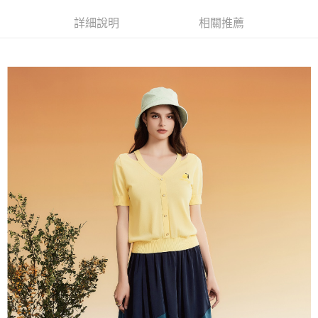
成交易。
AFTEE先享後付是「在收到商品之後才付款」的支付方式。 讓您購物簡單
運送方式
3.實際核准額度、可分期數及費用金額請依後續交易確認頁面所載為準。
便利好安心！
詳細說明
相關推薦
4.訂單成立30分鐘內，如未前往確認交易或遇審核未通過，訂單將自動取
１．簡單：不需註冊會員、不需綁卡、不需儲值。
全家取貨付款
消。如遇「轉專審核」未通過狀況，表示未達大哥付你分期系統評分，恕無
２．便利：只要手機號碼，簡訊認證，即可結帳。
法說明評估內容。
每筆NT$120，滿NT$2,500(含以上)免運費
３．安心：先確認商品／服務後，再付款。
【繳款方式說明】
1.分期款項不併入電信帳單，「大哥付你分期」於每月結算日後寄送繳費提
付款後全家取貨
【「AFTEE先享後付」結帳流程】
醒簡訊。
１．於結帳方式選擇「AFTEE先享後付」後，將跳轉至「AFTEE先享後付」
每筆NT$120，滿NT$2,500(含以上)免運費
2.透過簡訊連結打開帳單後，可選擇「超商條碼／台灣大直營門市／銀行轉
結帳頁面，進行簡訊認證並確認金額後，即可完成結帳。
帳／街口支付／iPASS MONEY」等通路繳費。
２．訂單成立數日內，您將收到繳費通知簡訊。
萊爾富取貨付款
３．收到繳費通知簡訊後14天內，點擊此簡訊中的連結，可透過四大超商／
【注意事項】
每筆NT$120，滿NT$2,500(含以上)免運費
ATM／網路銀行／等多元方式進行付款，方視為交易完成。
1.本服務係由「台灣大哥大股份有限公司」（以下簡稱本公司）所提供，讓
※ 請注意：結帳手續完成當下不需立刻繳費，但若您需要取消訂單，請聯絡
用戶於交易時，得透過本服務購買商品或服務，並由商店將買賣／分期付款
付款後萊爾富取貨
購買商品的店家。未經商家同意取消之訂單仍視為有效，需透過AFTEE先享
買賣價金債權讓與本公司後，依約使用本公司帳單繳交帳款。
後付繳納相關費用。
每筆NT$120，滿NT$2,500(含以上)免運費
2.基於同意付款使用「大哥付你分期」之契約關係目的，商店將以您的個人
※ 交易是否成功請以「AFTEE先享後付 」之結帳頁面顯示為準，若有關於
資料（包含姓名、電話或地址）提供予台灣大哥大進項蒐集、處理及利用，
是否繳費成功／繳費後需取消欲退款等相關疑問，請聯繫「AFTEE先享後付
7-11取貨付款
由本公司與您本人進行分期帳單所需資料之確認、核對及更正。
客戶支援中心」
https://netprotections.freshdesk.com/support/home
3.完整用戶服務條款，請詳閱以下連結：
https://oppay.tw/userRule
每筆NT$120，滿NT$2,500(含以上)免運費
【注意事項】
１．透過由恩沛科技股份有限公司提供之「AFTEE先享後付」服務完成之交
付款後7-11取貨
易，需依本服務之必要範圍內提供個人資料，並將交易相關給付款項請求債
每筆NT$120，滿NT$2,500(含以上)免運費
權轉讓予恩沛科技股份有限公司。
２．關於個人資料處理事宜，請瀏覽以下網址：
宅配
https://aftee.tw/terms/#terms3