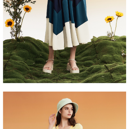
３．未成年的使用者請事先徵得法定代理人或監護人之同意方可使用
每筆NT$120，滿NT$2,500(含以上)免運費
「AFTEE先享後付」，若未經同意申辦者引起之損失，本公司不負相關責
任。
宅配離島
４．使用「AFTEE先享後付」時，將依據個別帳號之用戶狀況，依本公司即
每筆NT$120，滿NT$2,500(含以上)免運費
時審查核予不同之上限額度；若仍有額度不足之情形，本公司將視審查結果
請求用戶進行身份認證。
付款後門市自取
５．嚴禁一人註冊多個帳號或使用他人資訊註冊。若發現惡意使用之情形，
恩沛科技股份有限公司將有權停止該用戶之使用額度並採取法律行動。
免運費
海外配送
查看運費