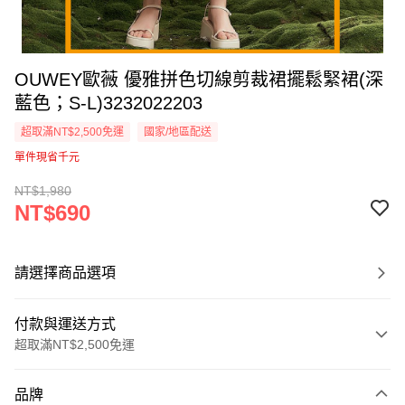
OUWEY歐薇 優雅拼色切線剪裁裙擺鬆緊裙(深
藍色；S-L)3232022203
超取滿NT$2,500免運
國家/地區配送
單件現省千元
NT$1,980
NT$690
請選擇商品選項
付款與運送方式
超取滿NT$2,500免運
付款方式
品牌