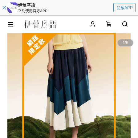
伊蕾序語
開啟APP
立刻使用官方APP
0
1
/
6