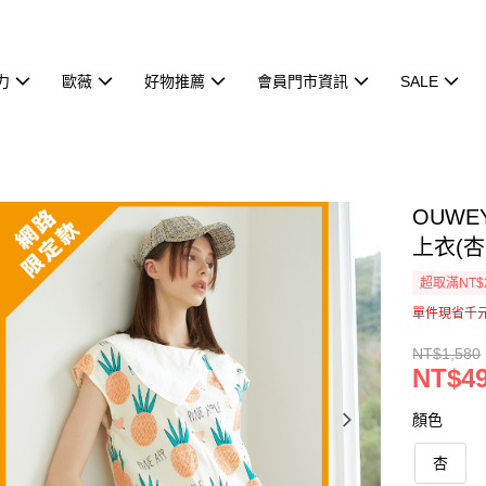
力
歐薇
好物推薦
會員門市資訊
SALE
OUW
上衣(杏色
超取滿NT$
單件現省千
NT$1,580
NT$4
顏色
杏