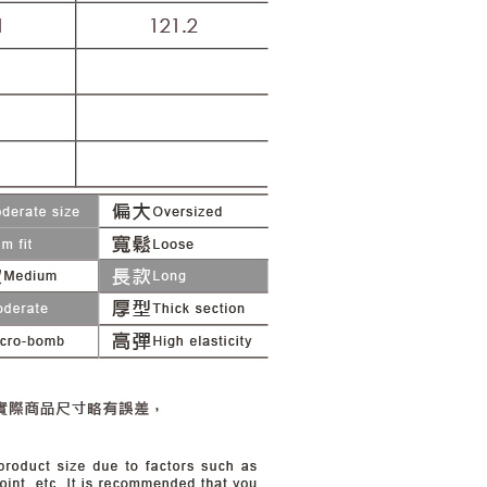
20，滿NT$2,500(含以上)免運費
用戶進行身份認證。
一人註冊多個帳號或使用他人資訊註冊。若發現惡意使用之情
市自取
科技股份有限公司將有權停止該用戶之使用額度並採取法律行
查看運費