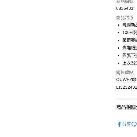
商品編號
合作金
超商取貨
8835433
華南商
LINE Pay
上海商
商品特色
國泰世
每週新
Apple Pay
臺灣中
100
匯豐（
街口支付
萊爾賽
聯邦商
蝴蝶結
元大商
悠遊付
圓弧下
玉山商
台新國
全盈+PAY
上衣323
台灣樂
銷售重點
大哥付你
OUWEY
相關說明
L)323243
【大哥付
AFTEE先
1.本服務
2.付款方
相關說明
流程，驗
【關於「A
商品相關分
完成交易
AFTEE
3.實際核
便利好安
運送方式
【歐薇 OU
4.訂單成
１．簡單
分享
消。如遇
２．便利
全家取貨
【歐薇 OU
無法說明
３．安心
【繳款方