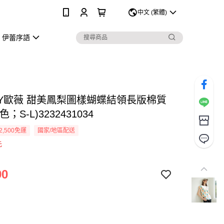
0
中文 (繁體)
伊蕾序語
EY歐薇 甜美鳳梨圖樣蝴蝶結領長版棉質
；S-L)3232431034
2,500免運
國家/地區配送
元
90