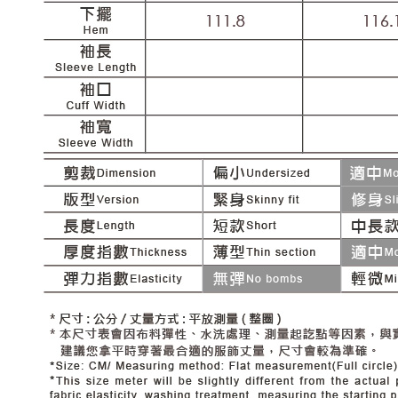
每筆NT$1
結果請求
５．嚴禁
付款後門
形，恩沛
動。
免運費
海外配送