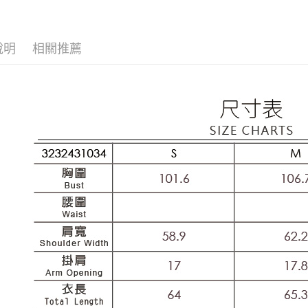
每筆NT$1
【歐薇 OU
1.分期款
【「AFT
醒簡訊。
付款後全
１．於結帳
【歐薇 OU
2.透過簡
付」結帳
每筆NT$1
說明
相關推薦
帳／街口支
【歐薇 OU
２．訂單
３．收到繳
萊爾富取
【歐薇 OU
【注意事
／ATM／
1.本服務
每筆NT$1
※ 請注意
活動專區
用戶於交
絡購買商品
款買賣價
先享後付
付款後萊
網路限定
2.基於同
※ 交易是
每筆NT$1
資料（包
是否繳費成
用，由本
付客戶支
7-11取貨
3.完整用
【注意事
每筆NT$1
１．透過由
交易，需
付款後7-1
求債權轉
每筆NT$1
２．關於
https://aft
宅配
３．未成
「AFTE
每筆NT$1
任。
４．使用「
宅配離島
即時審查