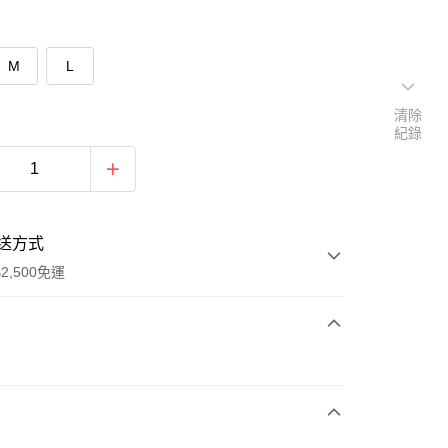
M
L
清除
紀錄
送方式
2,500免運
次付款
期付款
0 利率 每期
NT$163
21家銀行