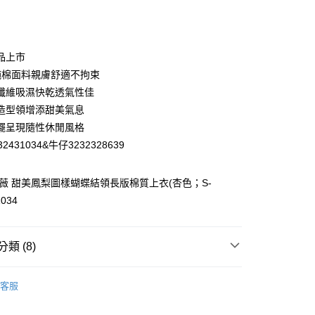
庫商業銀行
第一商業銀行
付款
業銀行
彰化商業銀行
業儲蓄銀行
台北富邦商業銀行
華商業銀行
兆豐國際商業銀行
品上市
小企業銀行
台中商業銀行
%純棉面料親膚舒適不拘束
台灣）商業銀行
華泰商業銀行
纖維吸濕快乾透氣性佳
業銀行
遠東國際商業銀行
造型領增添甜美氣息
業銀行
永豐商業銀行
擺呈現隨性休閒風格
業銀行
星展（台灣）商業銀行
際商業銀行
中國信託商業銀行
2431034&牛仔3232328639
天信用卡公司
分期
歐薇 甜美鳳梨圖樣蝴蝶結領長版棉質上衣(杏色；S-
1034
你分期使用說明】
享後付
由台灣大哥大提供，台灣大哥大用戶可立即使用無須另外申請。
式選擇「大哥付你分期」，訂單成立後會自動跳轉到大哥付的交易
證手機門號後，選擇欲分期的期數、繳款截止日，確認付款後即
FTEE先享後付」】
類 (8)
。
先享後付是「在收到商品之後才付款」的支付方式。 讓您購物簡單
准額度、可分期數及費用金額請依後續交易確認頁面所載為準。
心！
WEY】
上衣│TOP
立30分鐘內，如未前往確認交易或遇審核未通過，訂單將自動取
：不需註冊會員、不需綁卡、不需儲值。
客服
「轉專審核」未通過狀況，表示未達大哥付你分期系統評分，恕
：只要手機號碼，簡訊認證，即可結帳。
付款
WEY】
𝙎𝘼𝙇𝙀★買𝟯送𝟭
評估內容。
：先確認商品／服務後，再付款。
式說明】