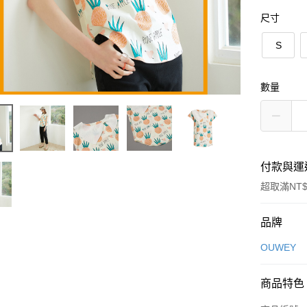
尺寸
S
數量
付款與運
超取滿NT$
付款方式
品牌
信用卡一
OUWEY
信用卡分
商品特色
3 期 