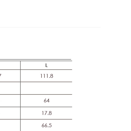
20，滿NT$2,500(含以上)免運費
WEY】
涼爽透氣降溫
項不併入電信帳單，「大哥付你分期」於每月結算日後寄送繳費提
EE先享後付」結帳流程】
家取貨
方式選擇「AFTEE先享後付」後，將跳轉至「AFTEE先享後
WEY】
➤ Outlet│春夏精選
訊連結打開帳單後，可選擇「超商條碼／台灣大直營門市／銀行轉
頁面，進行簡訊認證並確認金額後，即可完成結帳。
20，滿NT$2,500(含以上)免運費
付／iPASS MONEY」等通路繳費。
WEY】
全部商品│ALL
成立數日內，您將收到繳費通知簡訊。
費通知簡訊後14天內，點擊此簡訊中的連結，可透過四大超商
貨付款
WEY】
𝙎𝘼𝙇𝙀│上衣
項】
網路銀行／等多元方式進行付款，方視為交易完成。
係由「台灣大哥大股份有限公司」（以下簡稱本公司）所提供，讓
20，滿NT$2,500(含以上)免運費
：結帳手續完成當下不需立刻繳費，但若您需要取消訂單，請聯
易時，得透過本服務購買商品或服務，並由商店將買賣／分期付
的店家。未經商家同意取消之訂單仍視為有效，需透過AFTEE
金債權讓與本公司後，依約使用本公司帳單繳交帳款。
繳納相關費用。
爾富取貨
款
意付款使用「大哥付你分期」之契約關係目的，商店將以您的個人
否成功請以「AFTEE先享後付 」之結帳頁面顯示為準，若有關於
20，滿NT$2,500(含以上)免運費
含姓名、電話或地址）提供予台灣大哥大進項蒐集、處理及利
功／繳費後需取消欲退款等相關疑問，請聯繫「AFTEE先享後
公司與您本人進行分期帳單所需資料之確認、核對及更正。
援中心」
https://netprotections.freshdesk.com/support/home
付款
戶服務條款，請詳閱以下連結：
https://oppay.tw/userRule
項】
20，滿NT$2,500(含以上)免運費
恩沛科技股份有限公司提供之「AFTEE先享後付」服務完成之
依本服務之必要範圍內提供個人資料，並將交易相關給付款項請
1取貨
讓予恩沛科技股份有限公司。
20，滿NT$2,500(含以上)免運費
個人資料處理事宜，請瀏覽以下網址：
ee.tw/terms/#terms3
年的使用者請事先徵得法定代理人或監護人之同意方可使用
E先享後付」，若未經同意申辦者引起之損失，本公司不負相關責
20，滿NT$2,500(含以上)免運費
AFTEE先享後付」時，將依據個別帳號之用戶狀況，依本公司
核予不同之上限額度；若仍有額度不足之情形，本公司將視審查