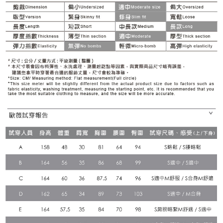
２．關於個人資料處理事宜，請瀏覽以下網址：
宅配
https://aftee.tw/terms/#terms3
３．未成年的使用者請事先徵得法定代理人或監護人之同意方可使用
每筆NT$120，滿NT$2,500(含以上)免運費
「AFTEE先享後付」，若未經同意申辦者引起之損失，本公司不負相關責
任。
宅配離島
４．使用「AFTEE先享後付」時，將依據個別帳號之用戶狀況，依本公司即
每筆NT$120，滿NT$2,500(含以上)免運費
時審查核予不同之上限額度；若仍有額度不足之情形，本公司將視審查結果
請求用戶進行身份認證。
付款後門市自取
５．嚴禁一人註冊多個帳號或使用他人資訊註冊。若發現惡意使用之情形，
恩沛科技股份有限公司將有權停止該用戶之使用額度並採取法律行動。
免運費
海外配送
查看運費