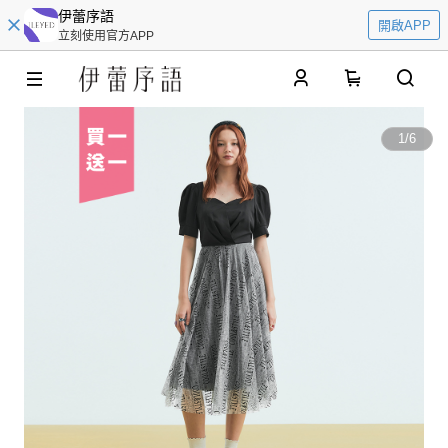
伊蕾序語
開啟APP
立刻使用官方APP
0
1
/
6