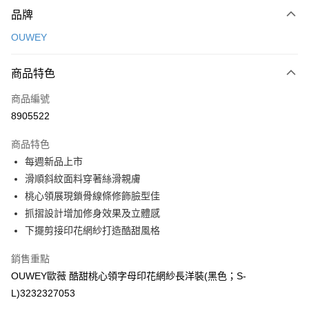
付款方式
品牌
信用卡一次付款
OUWEY
信用卡分期付款
3 期 0 利率 每期
NT$330
21家銀行
商品特色
合作金庫商業銀行
第一商業銀行
超商取貨付款
商品編號
華南商業銀行
彰化商業銀行
8905522
LINE Pay
上海商業儲蓄銀行
台北富邦商業銀行
國泰世華商業銀行
兆豐國際商業銀行
商品特色
Apple Pay
臺灣中小企業銀行
台中商業銀行
每週新品上市
匯豐（台灣）商業銀行
華泰商業銀行
街口支付
滑順斜紋面料穿著絲滑親膚
聯邦商業銀行
遠東國際商業銀行
元大商業銀行
永豐商業銀行
桃心領展現鎖骨線條修飾臉型佳
悠遊付
玉山商業銀行
星展（台灣）商業銀行
抓摺設計增加修身效果及立體感
台新國際商業銀行
中國信託商業銀行
全盈+PAY
下擺剪接印花網紗打造酷甜風格
台灣樂天信用卡公司
大哥付你分期
銷售重點
相關說明
OUWEY歐薇 酷甜桃心領字母印花網紗長洋裝(黑色；S-
【大哥付你分期使用說明】
AFTEE先享後付
L)3232327053
1.本服務由台灣大哥大提供，台灣大哥大用戶可立即使用無須另外申請。
2.付款方式選擇「大哥付你分期」，訂單成立後會自動跳轉到大哥付的交易