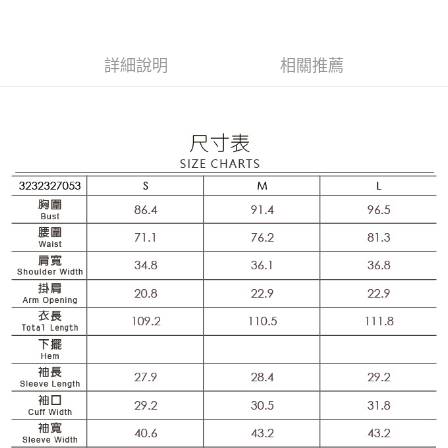
相關說明
流程，驗證手機門號後，選擇欲分期的期數、繳款截止日，確認付款後即完
【關於「AFTEE先享後付」】
成交易。
AFTEE先享後付是「在收到商品之後才付款」的支付方式。 讓您購物簡單
運送方式
3.實際核准額度、可分期數及費用金額請依後續交易確認頁面所載為準。
便利好安心！
詳細說明
相關推薦
4.訂單成立30分鐘內，如未前往確認交易或遇審核未通過，訂單將自動取
１．簡單：不需註冊會員、不需綁卡、不需儲值。
全家取貨付款
消。如遇「轉專審核」未通過狀況，表示未達大哥付你分期系統評分，恕無
２．便利：只要手機號碼，簡訊認證，即可結帳。
法說明評估內容。
每筆NT$120，滿NT$2,500(含以上)免運費
３．安心：先確認商品／服務後，再付款。
【繳款方式說明】
1.分期款項不併入電信帳單，「大哥付你分期」於每月結算日後寄送繳費提
付款後全家取貨
【「AFTEE先享後付」結帳流程】
醒簡訊。
１．於結帳方式選擇「AFTEE先享後付」後，將跳轉至「AFTEE先享後付」
每筆NT$120，滿NT$2,500(含以上)免運費
2.透過簡訊連結打開帳單後，可選擇「超商條碼／台灣大直營門市／銀行轉
結帳頁面，進行簡訊認證並確認金額後，即可完成結帳。
帳／街口支付／iPASS MONEY」等通路繳費。
２．訂單成立數日內，您將收到繳費通知簡訊。
萊爾富取貨付款
３．收到繳費通知簡訊後14天內，點擊此簡訊中的連結，可透過四大超商／
【注意事項】
每筆NT$120，滿NT$2,500(含以上)免運費
ATM／網路銀行／等多元方式進行付款，方視為交易完成。
1.本服務係由「台灣大哥大股份有限公司」（以下簡稱本公司）所提供，讓
※ 請注意：結帳手續完成當下不需立刻繳費，但若您需要取消訂單，請聯絡
用戶於交易時，得透過本服務購買商品或服務，並由商店將買賣／分期付款
付款後萊爾富取貨
購買商品的店家。未經商家同意取消之訂單仍視為有效，需透過AFTEE先享
買賣價金債權讓與本公司後，依約使用本公司帳單繳交帳款。
後付繳納相關費用。
每筆NT$120，滿NT$2,500(含以上)免運費
2.基於同意付款使用「大哥付你分期」之契約關係目的，商店將以您的個人
※ 交易是否成功請以「AFTEE先享後付 」之結帳頁面顯示為準，若有關於
資料（包含姓名、電話或地址）提供予台灣大哥大進項蒐集、處理及利用，
是否繳費成功／繳費後需取消欲退款等相關疑問，請聯繫「AFTEE先享後付
7-11取貨付款
由本公司與您本人進行分期帳單所需資料之確認、核對及更正。
客戶支援中心」
https://netprotections.freshdesk.com/support/home
3.完整用戶服務條款，請詳閱以下連結：
https://oppay.tw/userRule
每筆NT$120，滿NT$2,500(含以上)免運費
【注意事項】
１．透過由恩沛科技股份有限公司提供之「AFTEE先享後付」服務完成之交
付款後7-11取貨
易，需依本服務之必要範圍內提供個人資料，並將交易相關給付款項請求債
每筆NT$120，滿NT$2,500(含以上)免運費
權轉讓予恩沛科技股份有限公司。