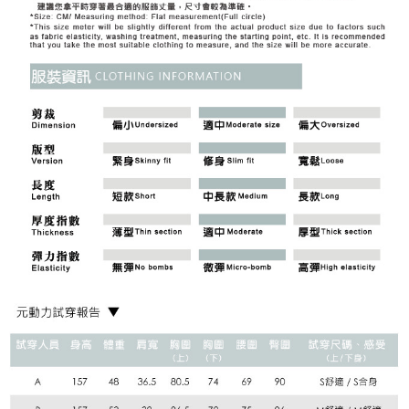
「AFTEE先享後付」，若未經同意申辦者引起之損失，本公司不負相關責
任。
宅配離島
４．使用「AFTEE先享後付」時，將依據個別帳號之用戶狀況，依本公司即
每筆NT$120，滿NT$2,500(含以上)免運費
時審查核予不同之上限額度；若仍有額度不足之情形，本公司將視審查結果
請求用戶進行身份認證。
付款後門市自取
５．嚴禁一人註冊多個帳號或使用他人資訊註冊。若發現惡意使用之情形，
恩沛科技股份有限公司將有權停止該用戶之使用額度並採取法律行動。
免運費
海外配送
查看運費