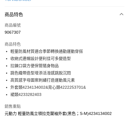
信用卡分期付款
3 期 0 利率 每期
NT$260
21家銀行
商品特色
合作金庫商業銀行
第一商業銀行
超商取貨付款
商品編號
華南商業銀行
彰化商業銀行
9067307
LINE Pay
上海商業儲蓄銀行
台北富邦商業銀行
國泰世華商業銀行
兆豐國際商業銀行
商品特色
Apple Pay
臺灣中小企業銀行
台中商業銀行
輕量防風材質適合季節轉換通勤運動穿搭
匯豐（台灣）商業銀行
華泰商業銀行
街口支付
收納式連帽設計便利佳可多變造型
聯邦商業銀行
遠東國際商業銀行
元大商業銀行
永豐商業銀行
拉鍊口袋方便保管隨身物品
悠遊付
玉山商業銀行
星展（台灣）商業銀行
跳色織帶造型增添活潑感跳脫沉悶
台新國際商業銀行
中國信託商業銀行
全盈+PAY
高質感字母圖案刺繡打造運動風元素
台灣樂天信用卡公司
外套類4234134002&背心類4222253701&
大哥付你分期
裙類4233282403
相關說明
【大哥付你分期使用說明】
AFTEE先享後付
銷售重點
1.本服務由台灣大哥大提供，台灣大哥大用戶可立即使用無須另外申請。
2.付款方式選擇「大哥付你分期」，訂單成立後會自動跳轉到大哥付的交易
相關說明
元動力 輕量防風立領拉克蘭袖外套(黑色；S-M)4234134002
流程，驗證手機門號後，選擇欲分期的期數、繳款截止日，確認付款後即完
【關於「AFTEE先享後付」】
成交易。
AFTEE先享後付是「在收到商品之後才付款」的支付方式。 讓您購物簡單
運送方式
3.實際核准額度、可分期數及費用金額請依後續交易確認頁面所載為準。