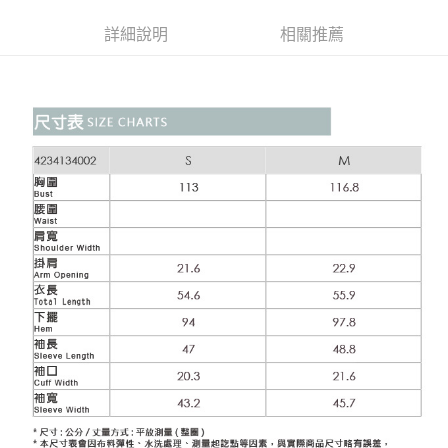
便利好安心！
4.訂單成立30分鐘內，如未前往確認交易或遇審核未通過，訂單將自動取
１．簡單：不需註冊會員、不需綁卡、不需儲值。
全家取貨付款
消。如遇「轉專審核」未通過狀況，表示未達大哥付你分期系統評分，恕無
詳細說明
相關推薦
２．便利：只要手機號碼，簡訊認證，即可結帳。
法說明評估內容。
每筆NT$120，滿NT$2,500(含以上)免運費
３．安心：先確認商品／服務後，再付款。
【繳款方式說明】
1.分期款項不併入電信帳單，「大哥付你分期」於每月結算日後寄送繳費提
付款後全家取貨
【「AFTEE先享後付」結帳流程】
醒簡訊。
１．於結帳方式選擇「AFTEE先享後付」後，將跳轉至「AFTEE先享後付」
每筆NT$120，滿NT$2,500(含以上)免運費
2.透過簡訊連結打開帳單後，可選擇「超商條碼／台灣大直營門市／銀行轉
結帳頁面，進行簡訊認證並確認金額後，即可完成結帳。
帳／街口支付／iPASS MONEY」等通路繳費。
２．訂單成立數日內，您將收到繳費通知簡訊。
萊爾富取貨付款
３．收到繳費通知簡訊後14天內，點擊此簡訊中的連結，可透過四大超商／
【注意事項】
每筆NT$120，滿NT$2,500(含以上)免運費
ATM／網路銀行／等多元方式進行付款，方視為交易完成。
1.本服務係由「台灣大哥大股份有限公司」（以下簡稱本公司）所提供，讓
※ 請注意：結帳手續完成當下不需立刻繳費，但若您需要取消訂單，請聯絡
用戶於交易時，得透過本服務購買商品或服務，並由商店將買賣／分期付款
付款後萊爾富取貨
購買商品的店家。未經商家同意取消之訂單仍視為有效，需透過AFTEE先享
買賣價金債權讓與本公司後，依約使用本公司帳單繳交帳款。
後付繳納相關費用。
每筆NT$120，滿NT$2,500(含以上)免運費
2.基於同意付款使用「大哥付你分期」之契約關係目的，商店將以您的個人
※ 交易是否成功請以「AFTEE先享後付 」之結帳頁面顯示為準，若有關於
資料（包含姓名、電話或地址）提供予台灣大哥大進項蒐集、處理及利用，
是否繳費成功／繳費後需取消欲退款等相關疑問，請聯繫「AFTEE先享後付
7-11取貨付款
由本公司與您本人進行分期帳單所需資料之確認、核對及更正。
客戶支援中心」
https://netprotections.freshdesk.com/support/home
3.完整用戶服務條款，請詳閱以下連結：
https://oppay.tw/userRule
每筆NT$120，滿NT$2,500(含以上)免運費
【注意事項】
１．透過由恩沛科技股份有限公司提供之「AFTEE先享後付」服務完成之交
付款後7-11取貨
易，需依本服務之必要範圍內提供個人資料，並將交易相關給付款項請求債
每筆NT$120，滿NT$2,500(含以上)免運費
權轉讓予恩沛科技股份有限公司。
２．關於個人資料處理事宜，請瀏覽以下網址：
宅配
https://aftee.tw/terms/#terms3
３．未成年的使用者請事先徵得法定代理人或監護人之同意方可使用
每筆NT$120，滿NT$2,500(含以上)免運費