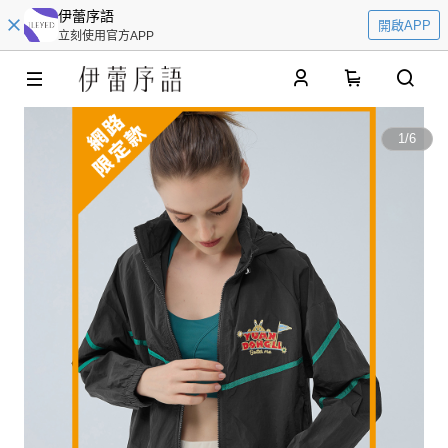
伊蕾序語
開啟APP
立刻使用官方APP
0
1
/
6