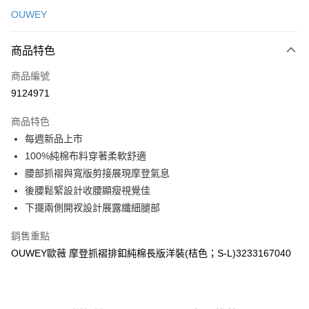
信用卡一次付款
OUWEY
信用卡分期付款
3 期 0 利率 每期
NT$260
21家銀行
商品特色
合作金庫商業銀行
第一商業銀行
超商取貨付款
商品編號
華南商業銀行
彰化商業銀行
9124971
LINE Pay
上海商業儲蓄銀行
台北富邦商業銀行
國泰世華商業銀行
兆豐國際商業銀行
商品特色
Apple Pay
臺灣中小企業銀行
台中商業銀行
每週新品上市
匯豐（台灣）商業銀行
華泰商業銀行
街口支付
100%純棉布料穿著柔軟舒適
聯邦商業銀行
遠東國際商業銀行
元大商業銀行
永豐商業銀行
腰部抓褶與寬版剪接展現摩登氣息
悠遊付
玉山商業銀行
星展（台灣）商業銀行
後腰鬆緊設計收腰顯瘦視覺佳
台新國際商業銀行
中國信託商業銀行
全盈+PAY
下擺兩側開衩設計展露纖細腿部
台灣樂天信用卡公司
大哥付你分期
銷售重點
相關說明
OUWEY歐薇 摩登抓褶排釦純棉長版洋裝(桔色；S-L)3233167040
【大哥付你分期使用說明】
AFTEE先享後付
1.本服務由台灣大哥大提供，台灣大哥大用戶可立即使用無須另外申請。
2.付款方式選擇「大哥付你分期」，訂單成立後會自動跳轉到大哥付的交易
相關說明
流程，驗證手機門號後，選擇欲分期的期數、繳款截止日，確認付款後即完
【關於「AFTEE先享後付」】