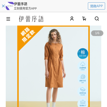
伊蕾序語
開啟APP
立刻使用官方APP
0
1
/
6