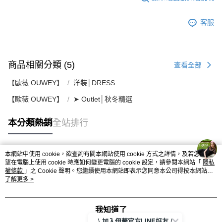
客服
商品相關分類 (5)
查看全部
【歐薇 OUWEY】
洋裝│DRESS
【歐薇 OUWEY】
➤ Outlet│秋冬精選
本分類熱銷
全站排行
本網站中使用 cookie，欲查詢有關本網站使用 cookie 方式之詳情，及若您不希
熱門標籤
望在電腦上使用 cookie 時應如何變更電腦的 cookie 設定，請參閱本網站「
隱私
權條款
」之 Cookie 聲明。您繼續使用本網站即表示您同意本公司得按本網站使
用條款之 Cookie 聲明使用 cookie。
了解更多 >
我知道了
\ 加入伊蕾官方LINE好友 /