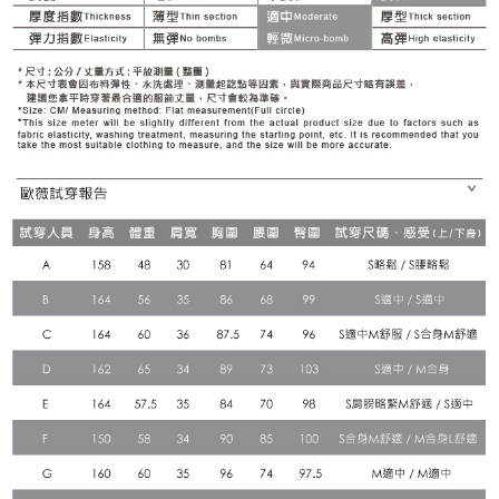
３．未成年的使用者請事先徵得法定代理人或監護人之同意方可使用
每筆NT$120，滿NT$2,500(含以上)免運費
「AFTEE先享後付」，若未經同意申辦者引起之損失，本公司不負相關責
任。
宅配離島
４．使用「AFTEE先享後付」時，將依據個別帳號之用戶狀況，依本公司即
每筆NT$120，滿NT$2,500(含以上)免運費
時審查核予不同之上限額度；若仍有額度不足之情形，本公司將視審查結果
請求用戶進行身份認證。
付款後門市自取
５．嚴禁一人註冊多個帳號或使用他人資訊註冊。若發現惡意使用之情形，
恩沛科技股份有限公司將有權停止該用戶之使用額度並採取法律行動。
免運費
海外配送
查看運費