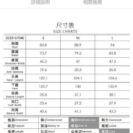
成交易。
詳細說明
相關推薦
AFTEE先享後付是「在收到商品之後才付款」的支付方式。 讓您購物簡單
運送方式
3.實際核准額度、可分期數及費用金額請依後續交易確認頁面所載為準。
便利好安心！
4.訂單成立30分鐘內，如未前往確認交易或遇審核未通過，訂單將自動取
１．簡單：不需註冊會員、不需綁卡、不需儲值。
全家取貨付款
消。如遇「轉專審核」未通過狀況，表示未達大哥付你分期系統評分，恕無
２．便利：只要手機號碼，簡訊認證，即可結帳。
法說明評估內容。
每筆NT$120，滿NT$2,500(含以上)免運費
３．安心：先確認商品／服務後，再付款。
【繳款方式說明】
1.分期款項不併入電信帳單，「大哥付你分期」於每月結算日後寄送繳費提
付款後全家取貨
【「AFTEE先享後付」結帳流程】
醒簡訊。
１．於結帳方式選擇「AFTEE先享後付」後，將跳轉至「AFTEE先享後付」
每筆NT$120，滿NT$2,500(含以上)免運費
2.透過簡訊連結打開帳單後，可選擇「超商條碼／台灣大直營門市／銀行轉
結帳頁面，進行簡訊認證並確認金額後，即可完成結帳。
帳／街口支付／iPASS MONEY」等通路繳費。
２．訂單成立數日內，您將收到繳費通知簡訊。
萊爾富取貨付款
３．收到繳費通知簡訊後14天內，點擊此簡訊中的連結，可透過四大超商／
【注意事項】
每筆NT$120，滿NT$2,500(含以上)免運費
ATM／網路銀行／等多元方式進行付款，方視為交易完成。
1.本服務係由「台灣大哥大股份有限公司」（以下簡稱本公司）所提供，讓
※ 請注意：結帳手續完成當下不需立刻繳費，但若您需要取消訂單，請聯絡
用戶於交易時，得透過本服務購買商品或服務，並由商店將買賣／分期付款
付款後萊爾富取貨
購買商品的店家。未經商家同意取消之訂單仍視為有效，需透過AFTEE先享
買賣價金債權讓與本公司後，依約使用本公司帳單繳交帳款。
後付繳納相關費用。
每筆NT$120，滿NT$2,500(含以上)免運費
2.基於同意付款使用「大哥付你分期」之契約關係目的，商店將以您的個人
※ 交易是否成功請以「AFTEE先享後付 」之結帳頁面顯示為準，若有關於
資料（包含姓名、電話或地址）提供予台灣大哥大進項蒐集、處理及利用，
是否繳費成功／繳費後需取消欲退款等相關疑問，請聯繫「AFTEE先享後付
7-11取貨付款
由本公司與您本人進行分期帳單所需資料之確認、核對及更正。
客戶支援中心」
https://netprotections.freshdesk.com/support/home
3.完整用戶服務條款，請詳閱以下連結：
https://oppay.tw/userRule
每筆NT$120，滿NT$2,500(含以上)免運費
【注意事項】
１．透過由恩沛科技股份有限公司提供之「AFTEE先享後付」服務完成之交
付款後7-11取貨
易，需依本服務之必要範圍內提供個人資料，並將交易相關給付款項請求債
每筆NT$120，滿NT$2,500(含以上)免運費
權轉讓予恩沛科技股份有限公司。
２．關於個人資料處理事宜，請瀏覽以下網址：
宅配
https://aftee.tw/terms/#terms3