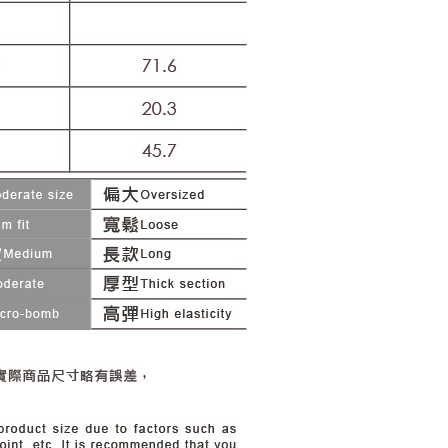
20，滿NT$2,500(含以上)免運費
用戶進行身份認證。
一人註冊多個帳號或使用他人資訊註冊。若發現惡意使用之情
市自取
科技股份有限公司將有權停止該用戶之使用額度並採取法律行
查看運費