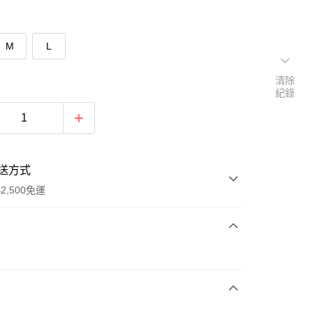
M
L
清除
紀錄
送方式
2,500免運
次付款
期付款
0 利率 每期
NT$293
21家銀行