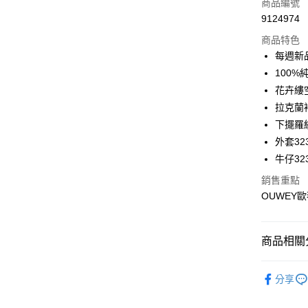
商品編號
合作金
超商取貨
9124974
華南商
LINE Pay
上海商
商品特色
國泰世
每週新
Apple Pay
臺灣中
100
匯豐（
街口支付
花卉縷
聯邦商
拉克蘭
元大商
悠遊付
下擺羅
玉山商
台新國
全盈+PAY
外套323
台灣樂
牛仔323
大哥付你
銷售重點
相關說明
OUWEY歐
【大哥付
AFTEE先
1.本服務
2.付款方
相關說明
流程，驗
【關於「A
商品相關分
完成交易
AFTEE
3.實際核
便利好安
運送方式
【歐薇 OU
4.訂單成
１．簡單
分享
消。如遇
２．便利
全家取貨
【歐薇 OU
無法說明
３．安心
【繳款方