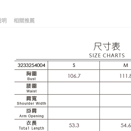
每筆NT$1
【歐薇 OU
1.分期款
【「AFT
醒簡訊。
付款後全
１．於結帳
【歐薇 OU
2.透過簡
付」結帳
每筆NT$1
說明
相關推薦
帳／街口支
活動專區
２．訂單
３．收到繳
萊爾富取
網路限定
【注意事
／ATM／
1.本服務
每筆NT$1
※ 請注意
用戶於交
絡購買商品
款買賣價
先享後付
付款後萊
2.基於同
※ 交易是
每筆NT$1
資料（包
是否繳費成
用，由本
付客戶支
7-11取貨
3.完整用
【注意事
每筆NT$1
１．透過由
交易，需
付款後7-1
求債權轉
每筆NT$1
２．關於
https://aft
宅配
３．未成
「AFTE
每筆NT$1
任。
４．使用「
宅配離島
即時審查