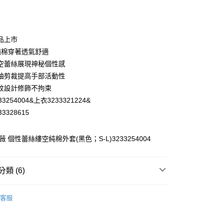
庫商業銀行
第一商業銀行
付款
業銀行
彰化商業銀行
業儲蓄銀行
台北富邦商業銀行
華商業銀行
兆豐國際商業銀行
品上市
小企業銀行
台中商業銀行
%純棉穿著透氣舒適
台灣）商業銀行
華泰商業銀行
空蕾絲展現神秘個性感
業銀行
遠東國際商業銀行
袖剪裁提高手部活動性
業銀行
永豐商業銀行
紋設計修飾不拘束
業銀行
星展（台灣）商業銀行
際商業銀行
中國信託商業銀行
3254004&上衣3233321224&
天信用卡公司
3328615
分期
薇 個性蕾絲縷空純棉外套(黑色；S-L)3233254004
你分期使用說明】
享後付
由台灣大哥大提供，台灣大哥大用戶可立即使用無須另外申請。
式選擇「大哥付你分期」，訂單成立後會自動跳轉到大哥付的交易
證手機門號後，選擇欲分期的期數、繳款截止日，確認付款後即
FTEE先享後付」】
類 (6)
。
先享後付是「在收到商品之後才付款」的支付方式。 讓您購物簡單
准額度、可分期數及費用金額請依後續交易確認頁面所載為準。
心！
WEY】
外套│ JACKET
立30分鐘內，如未前往確認交易或遇審核未通過，訂單將自動取
：不需註冊會員、不需綁卡、不需儲值。
客服
「轉專審核」未通過狀況，表示未達大哥付你分期系統評分，恕
：只要手機號碼，簡訊認證，即可結帳。
付款
WEY】
➤ Outlet│秋冬精選
評估內容。
：先確認商品／服務後，再付款。
式說明】