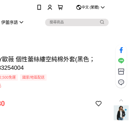
0
中文 (繁體)
伊蕾序語
EY歐薇 個性蕾絲縷空純棉外套(黑色；
33254004
2,500免運
國家/地區配送
元
80