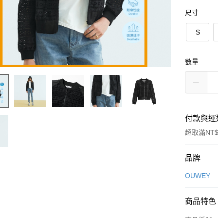
尺寸
S
數量
付款與運
超取滿NT$
付款方式
品牌
信用卡一
OUWEY
信用卡分
商品特色
3 期 