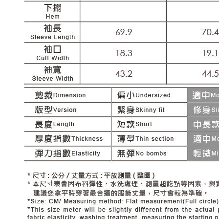
每筆NT$1
結果請求
５．嚴禁
付款後門
形，恩沛
動。
免運費
海外配送