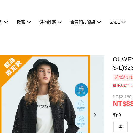
力
歐薇
好物推薦
會員門市資訊
SALE
OUW
S-L)32
超取滿NT$
單件現省千
NT$2,180
NT$8
顏色
黑