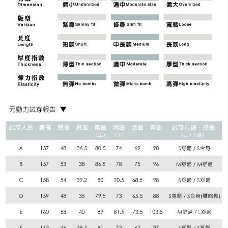
「AFTEE先享後付」，若未經同意申辦者引起之損失，本公司不負相關責
任。
宅配離島
４．使用「AFTEE先享後付」時，將依據個別帳號之用戶狀況，依本公司即
每筆NT$120，滿NT$2,500(含以上)免運費
時審查核予不同之上限額度；若仍有額度不足之情形，本公司將視審查結果
請求用戶進行身份認證。
付款後門市自取
５．嚴禁一人註冊多個帳號或使用他人資訊註冊。若發現惡意使用之情形，
恩沛科技股份有限公司將有權停止該用戶之使用額度並採取法律行動。
免運費
海外配送
查看運費