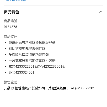
信用卡分期付款
3 期 0 利率 每期
NT$193
21家銀行
商品特色
合作金庫商業銀行
第一商業銀行
超商取貨付款
商品編號
華南商業銀行
彰化商業銀行
9164878
LINE Pay
上海商業儲蓄銀行
台北富邦商業銀行
國泰世華商業銀行
兆豐國際商業銀行
商品特色
Apple Pay
臺灣中小企業銀行
台中商業銀行
嚴選耐磨布料觸感滑順細緻舒適
匯豐（台灣）商業銀行
華泰商業銀行
街口支付
斜切裙襬剪裁展現個性感
聯邦商業銀行
遠東國際商業銀行
元大商業銀行
永豐商業銀行
多處隱形口袋收納功能性強
悠遊付
玉山商業銀行
星展（台灣）商業銀行
一片式裙設計增加透氣感不悶熱
台新國際商業銀行
中國信託商業銀行
全盈+PAY
裙類4233322301&背心4232283801&
台灣樂天信用卡公司
外套4233324001
大哥付你分期
相關說明
銷售重點
【大哥付你分期使用說明】
AFTEE先享後付
元動力 個性簡約高質感斜切一片裙(深綠色；S-L)4233322301
1.本服務由台灣大哥大提供，台灣大哥大用戶可立即使用無須另外申請。
2.付款方式選擇「大哥付你分期」，訂單成立後會自動跳轉到大哥付的交易
相關說明
流程，驗證手機門號後，選擇欲分期的期數、繳款截止日，確認付款後即完
【關於「AFTEE先享後付」】
成交易。
AFTEE先享後付是「在收到商品之後才付款」的支付方式。 讓您購物簡單
運送方式
3.實際核准額度、可分期數及費用金額請依後續交易確認頁面所載為準。