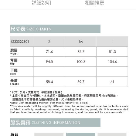
便利好安心！
詳細說明
相關推薦
4.訂單成立30分鐘內，如未前往確認交易或遇審核未通過，訂單將自動取
１．簡單：不需註冊會員、不需綁卡、不需儲值。
全家取貨付款
消。如遇「轉專審核」未通過狀況，表示未達大哥付你分期系統評分，恕無
２．便利：只要手機號碼，簡訊認證，即可結帳。
法說明評估內容。
每筆NT$120，滿NT$2,500(含以上)免運費
３．安心：先確認商品／服務後，再付款。
【繳款方式說明】
1.分期款項不併入電信帳單，「大哥付你分期」於每月結算日後寄送繳費提
付款後全家取貨
【「AFTEE先享後付」結帳流程】
醒簡訊。
１．於結帳方式選擇「AFTEE先享後付」後，將跳轉至「AFTEE先享後付」
每筆NT$120，滿NT$2,500(含以上)免運費
2.透過簡訊連結打開帳單後，可選擇「超商條碼／台灣大直營門市／銀行轉
結帳頁面，進行簡訊認證並確認金額後，即可完成結帳。
帳／街口支付／iPASS MONEY」等通路繳費。
２．訂單成立數日內，您將收到繳費通知簡訊。
萊爾富取貨付款
３．收到繳費通知簡訊後14天內，點擊此簡訊中的連結，可透過四大超商／
【注意事項】
每筆NT$120，滿NT$2,500(含以上)免運費
ATM／網路銀行／等多元方式進行付款，方視為交易完成。
1.本服務係由「台灣大哥大股份有限公司」（以下簡稱本公司）所提供，讓
※ 請注意：結帳手續完成當下不需立刻繳費，但若您需要取消訂單，請聯絡
用戶於交易時，得透過本服務購買商品或服務，並由商店將買賣／分期付款
付款後萊爾富取貨
購買商品的店家。未經商家同意取消之訂單仍視為有效，需透過AFTEE先享
買賣價金債權讓與本公司後，依約使用本公司帳單繳交帳款。
後付繳納相關費用。
每筆NT$120，滿NT$2,500(含以上)免運費
2.基於同意付款使用「大哥付你分期」之契約關係目的，商店將以您的個人
※ 交易是否成功請以「AFTEE先享後付 」之結帳頁面顯示為準，若有關於
資料（包含姓名、電話或地址）提供予台灣大哥大進項蒐集、處理及利用，
是否繳費成功／繳費後需取消欲退款等相關疑問，請聯繫「AFTEE先享後付
7-11取貨付款
由本公司與您本人進行分期帳單所需資料之確認、核對及更正。
客戶支援中心」
https://netprotections.freshdesk.com/support/home
3.完整用戶服務條款，請詳閱以下連結：
https://oppay.tw/userRule
每筆NT$120，滿NT$2,500(含以上)免運費
【注意事項】
１．透過由恩沛科技股份有限公司提供之「AFTEE先享後付」服務完成之交
付款後7-11取貨
易，需依本服務之必要範圍內提供個人資料，並將交易相關給付款項請求債
每筆NT$120，滿NT$2,500(含以上)免運費
權轉讓予恩沛科技股份有限公司。
２．關於個人資料處理事宜，請瀏覽以下網址：
宅配
https://aftee.tw/terms/#terms3
３．未成年的使用者請事先徵得法定代理人或監護人之同意方可使用
每筆NT$120，滿NT$2,500(含以上)免運費