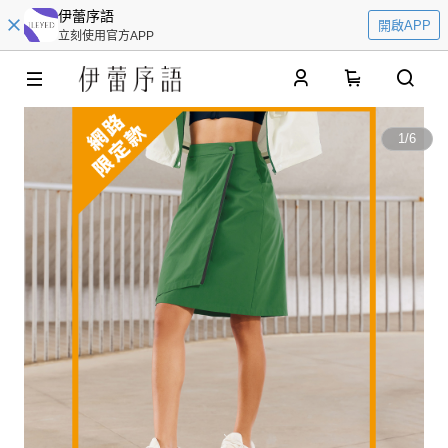
伊蕾序語
開啟APP
立刻使用官方APP
0
1
/
6