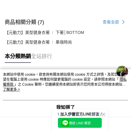
商品相關分類 (7)
查看全部
【元動力】美型健身衣著
下著│BOTTOM
【元動力】美型健身衣著
果嶺時尚
本分類熱銷
全站排行
本網站中使用 cookie，欲查詢有關本網站使用 cookie 方式之詳情，及若您不希
熱門標籤
望在電腦上使用 cookie 時應如何變更電腦的 cookie 設定，請參閱本網站「
隱私
權條款
」之 Cookie 聲明。您繼續使用本網站即表示您同意本公司得按本網站使
用條款之 Cookie 聲明使用 cookie。
了解更多 >
我知道了
\ 加入伊蕾官方LINE好友 /
連結 LINE 帳號