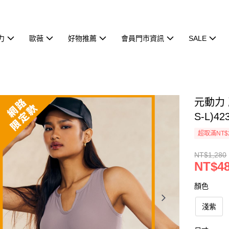
力
歐薇
好物推薦
會員門市資訊
SALE
元動力 
S-L)42
超取滿NT$
NT$1,280
NT$4
顏色
淺紫