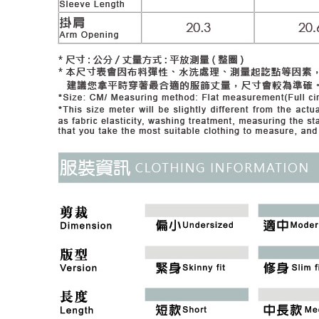
付款後門
形，恩沛
動。
免運費
海外配送