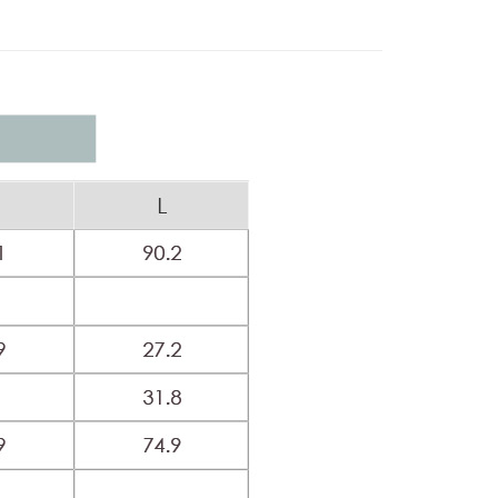
家取貨
方式選擇「AFTEE先享後付」後，將跳轉至「AFTEE先享後
訊連結打開帳單後，可選擇「超商條碼／台灣大直營門市／銀行轉
頁面，進行簡訊認證並確認金額後，即可完成結帳。
20，滿NT$2,500(含以上)免運費
付／iPASS MONEY」等通路繳費。
成立數日內，您將收到繳費通知簡訊。
款
費通知簡訊後14天內，點擊此簡訊中的連結，可透過四大超商
貨付款
項】
網路銀行／等多元方式進行付款，方視為交易完成。
係由「台灣大哥大股份有限公司」（以下簡稱本公司）所提供，讓
20，滿NT$2,500(含以上)免運費
：結帳手續完成當下不需立刻繳費，但若您需要取消訂單，請聯
易時，得透過本服務購買商品或服務，並由商店將買賣／分期付
的店家。未經商家同意取消之訂單仍視為有效，需透過AFTEE
金債權讓與本公司後，依約使用本公司帳單繳交帳款。
繳納相關費用。
爾富取貨
意付款使用「大哥付你分期」之契約關係目的，商店將以您的個人
否成功請以「AFTEE先享後付 」之結帳頁面顯示為準，若有關於
20，滿NT$2,500(含以上)免運費
含姓名、電話或地址）提供予台灣大哥大進項蒐集、處理及利
功／繳費後需取消欲退款等相關疑問，請聯繫「AFTEE先享後
公司與您本人進行分期帳單所需資料之確認、核對及更正。
援中心」
https://netprotections.freshdesk.com/support/home
付款
戶服務條款，請詳閱以下連結：
https://oppay.tw/userRule
項】
20，滿NT$2,500(含以上)免運費
恩沛科技股份有限公司提供之「AFTEE先享後付」服務完成之
依本服務之必要範圍內提供個人資料，並將交易相關給付款項請
1取貨
讓予恩沛科技股份有限公司。
20，滿NT$2,500(含以上)免運費
個人資料處理事宜，請瀏覽以下網址：
ee.tw/terms/#terms3
年的使用者請事先徵得法定代理人或監護人之同意方可使用
E先享後付」，若未經同意申辦者引起之損失，本公司不負相關責
20，滿NT$2,500(含以上)免運費
AFTEE先享後付」時，將依據個別帳號之用戶狀況，依本公司
核予不同之上限額度；若仍有額度不足之情形，本公司將視審查
20，滿NT$2,500(含以上)免運費
用戶進行身份認證。
一人註冊多個帳號或使用他人資訊註冊。若發現惡意使用之情