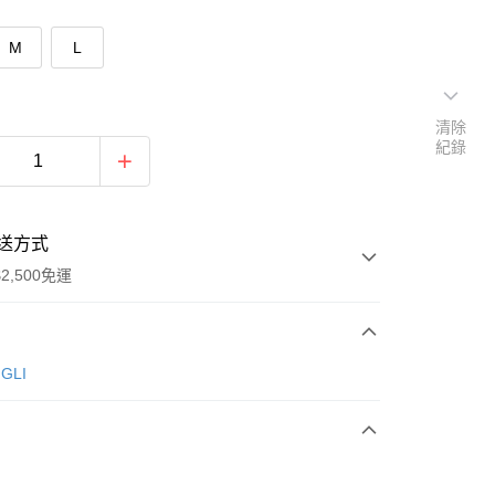
M
L
清除
紀錄
送方式
2,500免運
次付款
GLI
期付款
0 利率 每期
NT$160
21家銀行
庫商業銀行
第一商業銀行
付款