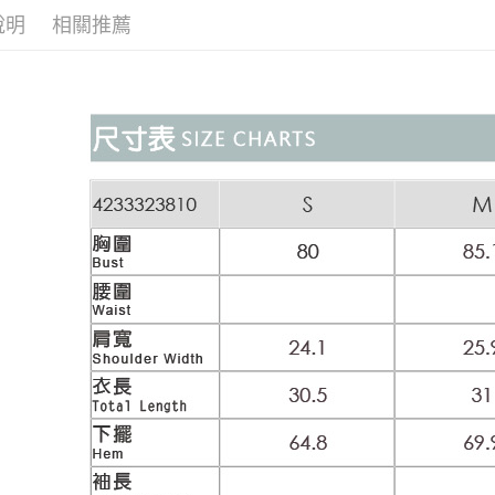
醒簡訊。
付款後全
１．於結帳
說明
相關推薦
活動專區
2.透過簡
付」結帳
每筆NT$1
帳／街口支
２．訂單
網路限定
３．收到繳
萊爾富取
【注意事
／ATM／
1.本服務
每筆NT$1
※ 請注意
用戶於交
絡購買商品
款買賣價
先享後付
付款後萊
2.基於同
※ 交易是
每筆NT$1
資料（包
是否繳費成
用，由本
付客戶支
7-11取貨
3.完整用
【注意事
每筆NT$1
１．透過由
交易，需
付款後7-1
求債權轉
每筆NT$1
２．關於
https://aft
宅配
３．未成
「AFTE
每筆NT$1
任。
４．使用「
宅配離島
即時審查
每筆NT$1
結果請求
５．嚴禁