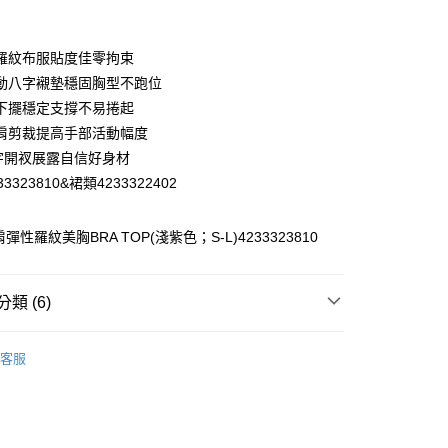
業銀行
彰化商業銀行
業儲蓄銀行
台北富邦商業銀行
華商業銀行
兆豐國際商業銀行
羅紋布服貼度佳零拘束
小企業銀行
台中商業銀行
動八字襯墊穩固胸型不跑位
台灣）商業銀行
華泰商業銀行
下擺穩定支撐不易捲起
業銀行
遠東國際商業銀行
肩剪裁提高手部活動幅度
業銀行
永豐商業銀行
字開衩展露自信好身材
業銀行
星展（台灣）商業銀行
際商業銀行
中國信託商業銀行
3323810&裙類4233322402
天信用卡公司
分期
彈性羅紋美胸BRA TOP(淺紫色；S-L)4233323810
你分期使用說明】
享後付
由台灣大哥大提供，台灣大哥大用戶可立即使用無須另外申請。
式選擇「大哥付你分期」，訂單成立後會自動跳轉到大哥付的交易
類 (6)
證手機門號後，選擇欲分期的期數、繳款截止日，確認付款後即
FTEE先享後付」】
。
先享後付是「在收到商品之後才付款」的支付方式。 讓您購物簡單
】美型健身衣著
背心│VEST
准額度、可分期數及費用金額請依後續交易確認頁面所載為準。
心！
客服
立30分鐘內，如未前往確認交易或遇審核未通過，訂單將自動取
】美型健身衣著
：不需註冊會員、不需綁卡、不需儲值。
瑜珈養成計劃
「轉專審核」未通過狀況，表示未達大哥付你分期系統評分，恕
：只要手機號碼，簡訊認證，即可結帳。
付款
評估內容。
】美型健身衣著
全部商品│ALL
：先確認商品／服務後，再付款。
式說明】
20，滿NT$2,500(含以上)免運費
】美型健身衣著
避暑穿搭 任選買3送1
項不併入電信帳單，「大哥付你分期」於每月結算日後寄送繳費提
EE先享後付」結帳流程】