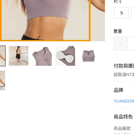
尺寸
S
數量
付款與運
超取滿NT$
付款方式
品牌
信用卡一
YUANDON
信用卡分
商品特色
3 期 
商品編號
合作金
超商取貨