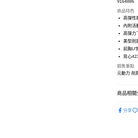
9164886
華南商
LINE Pay
上海商
商品特色
國泰世
高彈性
Apple Pay
臺灣中
內附活
匯豐（
街口支付
高彈力
聯邦商
美型削
元大商
悠遊付
前胸U
玉山商
台新國
全盈+PAY
背心423
台灣樂
銷售重點
大哥付你
元動力 削肩
相關說明
【大哥付
AFTEE先
1.本服務
2.付款方
相關說明
商品相關分
流程，驗
【關於「A
完成交易
AFTEE
【元動力
3.實際核
便利好安
分享
運送方式
4.訂單成
【元動力
１．簡單
消。如遇
２．便利
全家取貨
無法說明
【元動力
３．安心
【繳款方
每筆NT$1
【元動力
1.分期款
【「AFT