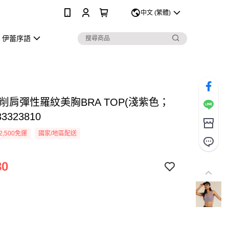
0
中文 (繁體)
伊蕾序語
削肩彈性羅紋美胸BRA TOP(淺紫色；
33323810
2,500免運
國家/地區配送
80