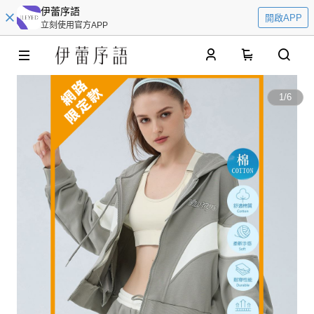
伊蕾序語
開啟APP
立刻使用官方APP
0
1
/
6