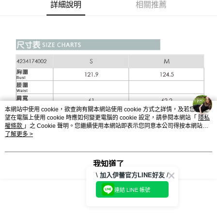
便利好安心！
詳細說明
相關推薦
4.訂單成立30分鐘內，如未前往確認交易或遇審核未通過，訂單將自動取
１．簡單：不需註冊會員、不需綁卡、不需儲值。
全家取貨付款
消。如遇「轉專審核」未通過狀況，表示未達大哥付你分期系統評分，恕無
２．便利：只要手機號碼，簡訊認證，即可結帳。
法說明評估內容。
每筆NT$120，滿NT$2,500(含以上)免運費
３．安心：先確認商品／服務後，再付款。
【繳款方式說明】
1.分期款項不併入電信帳單，「大哥付你分期」於每月結算日後寄送繳費提
付款後全家取貨
【「AFTEE先享後付」結帳流程】
醒簡訊。
１．於結帳方式選擇「AFTEE先享後付」後，將跳轉至「AFTEE先享後付」
每筆NT$120，滿NT$2,500(含以上)免運費
2.透過簡訊連結打開帳單後，可選擇「超商條碼／台灣大直營門市／銀行轉
結帳頁面，進行簡訊認證並確認金額後，即可完成結帳。
帳／街口支付／iPASS MONEY」等通路繳費。
２．訂單成立數日內，您將收到繳費通知簡訊。
萊爾富取貨付款
３．收到繳費通知簡訊後14天內，點擊此簡訊中的連結，可透過四大超商／
【注意事項】
每筆NT$120，滿NT$2,500(含以上)免運費
ATM／網路銀行／等多元方式進行付款，方視為交易完成。
1.本服務係由「台灣大哥大股份有限公司」（以下簡稱本公司）所提供，讓
※ 請注意：結帳手續完成當下不需立刻繳費，但若您需要取消訂單，請聯絡
用戶於交易時，得透過本服務購買商品或服務，並由商店將買賣／分期付款
付款後萊爾富取貨
購買商品的店家。未經商家同意取消之訂單仍視為有效，需透過AFTEE先享
本網站中使用 cookie，欲查詢有關本網站使用 cookie 方式之詳情，及若您不希
買賣價金債權讓與本公司後，依約使用本公司帳單繳交帳款。
後付繳納相關費用。
望在電腦上使用 cookie 時應如何變更電腦的 cookie 設定，請參閱本網站「
隱私
每筆NT$120，滿NT$2,500(含以上)免運費
2.基於同意付款使用「大哥付你分期」之契約關係目的，商店將以您的個人
※ 交易是否成功請以「AFTEE先享後付 」之結帳頁面顯示為準，若有關於
權條款
」之 Cookie 聲明。您繼續使用本網站即表示您同意本公司得按本網站使
資料（包含姓名、電話或地址）提供予台灣大哥大進項蒐集、處理及利用，
是否繳費成功／繳費後需取消欲退款等相關疑問，請聯繫「AFTEE先享後付
用條款之 Cookie 聲明使用 cookie。
了解更多 >
7-11取貨付款
由本公司與您本人進行分期帳單所需資料之確認、核對及更正。
客戶支援中心」
https://netprotections.freshdesk.com/support/home
3.完整用戶服務條款，請詳閱以下連結：
https://oppay.tw/userRule
每筆NT$120，滿NT$2,500(含以上)免運費
【注意事項】
我知道了
１．透過由恩沛科技股份有限公司提供之「AFTEE先享後付」服務完成之交
付款後7-11取貨
\ 加入伊蕾官方LINE好友 /
易，需依本服務之必要範圍內提供個人資料，並將交易相關給付款項請求債
每筆NT$120，滿NT$2,500(含以上)免運費
權轉讓予恩沛科技股份有限公司。
連結 LINE 帳號
２．關於個人資料處理事宜，請瀏覽以下網址：
宅配
https://aftee.tw/terms/#terms3
３．未成年的使用者請事先徵得法定代理人或監護人之同意方可使用
每筆NT$120，滿NT$2,500(含以上)免運費