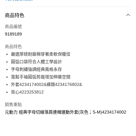
信用卡分期付款
3 期 0 利率 每期
NT$260
21家銀行
商品特色
合作金庫商業銀行
第一商業銀行
超商取貨付款
商品編號
華南商業銀行
彰化商業銀行
9189189
LINE Pay
上海商業儲蓄銀行
台北富邦商業銀行
國泰世華商業銀行
兆豐國際商業銀行
商品特色
Apple Pay
臺灣中小企業銀行
台中商業銀行
嚴選厚磅耐磨棉穿著柔軟保暖佳
匯豐（台灣）商業銀行
華泰商業銀行
街口支付
圓弧口袋符合人體工學設計
聯邦商業銀行
遠東國際商業銀行
元大商業銀行
永豐商業銀行
字母刺繡強調經典風格永存
悠遊付
玉山商業銀行
星展（台灣）商業銀行
寬鬆手袖圓弧剪裁增加伸展空間
台新國際商業銀行
中國信託商業銀行
全盈+PAY
外套4234174002&褲類4234176802&
台灣樂天信用卡公司
背心4223253812
大哥付你分期
相關說明
銷售重點
【大哥付你分期使用說明】
AFTEE先享後付
元動力 經典字母切線落肩連帽運動外套(灰色；S-M)4234174002
1.本服務由台灣大哥大提供，台灣大哥大用戶可立即使用無須另外申請。
2.付款方式選擇「大哥付你分期」，訂單成立後會自動跳轉到大哥付的交易
相關說明
流程，驗證手機門號後，選擇欲分期的期數、繳款截止日，確認付款後即完
【關於「AFTEE先享後付」】
成交易。
AFTEE先享後付是「在收到商品之後才付款」的支付方式。 讓您購物簡單
運送方式
3.實際核准額度、可分期數及費用金額請依後續交易確認頁面所載為準。