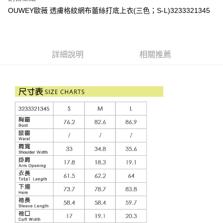
便利好安心！
4.訂單成立30分鐘內，如未前往確認交易或遇審核未通過，訂單將自動取
OUWEY歐薇 透膚格紋網布蕾絲打底上衣(三色；S-L)3233321345
１．簡單：不需註冊會員、不需綁卡、不需儲值。
全家取貨付款
消。如遇「轉專審核」未通過狀況，表示未達大哥付你分期系統評分，恕無
２．便利：只要手機號碼，簡訊認證，即可結帳。
法說明評估內容。
每筆NT$120，滿NT$2,500(含以上)免運費
３．安心：先確認商品／服務後，再付款。
【繳款方式說明】
1.分期款項不併入電信帳單，「大哥付你分期」於每月結算日後寄送繳費提
付款後全家取貨
【「AFTEE先享後付」結帳流程】
醒簡訊。
詳細說明
相關推薦
１．於結帳方式選擇「AFTEE先享後付」後，將跳轉至「AFTEE先享後付」
每筆NT$120，滿NT$2,500(含以上)免運費
2.透過簡訊連結打開帳單後，可選擇「超商條碼／台灣大直營門市／銀行轉
結帳頁面，進行簡訊認證並確認金額後，即可完成結帳。
帳／街口支付／iPASS MONEY」等通路繳費。
２．訂單成立數日內，您將收到繳費通知簡訊。
萊爾富取貨付款
３．收到繳費通知簡訊後14天內，點擊此簡訊中的連結，可透過四大超商／
【注意事項】
每筆NT$120，滿NT$2,500(含以上)免運費
ATM／網路銀行／等多元方式進行付款，方視為交易完成。
1.本服務係由「台灣大哥大股份有限公司」（以下簡稱本公司）所提供，讓
※ 請注意：結帳手續完成當下不需立刻繳費，但若您需要取消訂單，請聯絡
用戶於交易時，得透過本服務購買商品或服務，並由商店將買賣／分期付款
付款後萊爾富取貨
購買商品的店家。未經商家同意取消之訂單仍視為有效，需透過AFTEE先享
買賣價金債權讓與本公司後，依約使用本公司帳單繳交帳款。
後付繳納相關費用。
每筆NT$120，滿NT$2,500(含以上)免運費
2.基於同意付款使用「大哥付你分期」之契約關係目的，商店將以您的個人
※ 交易是否成功請以「AFTEE先享後付 」之結帳頁面顯示為準，若有關於
資料（包含姓名、電話或地址）提供予台灣大哥大進項蒐集、處理及利用，
是否繳費成功／繳費後需取消欲退款等相關疑問，請聯繫「AFTEE先享後付
7-11取貨付款
由本公司與您本人進行分期帳單所需資料之確認、核對及更正。
客戶支援中心」
https://netprotections.freshdesk.com/support/home
3.完整用戶服務條款，請詳閱以下連結：
https://oppay.tw/userRule
每筆NT$120，滿NT$2,500(含以上)免運費
【注意事項】
１．透過由恩沛科技股份有限公司提供之「AFTEE先享後付」服務完成之交
付款後7-11取貨
易，需依本服務之必要範圍內提供個人資料，並將交易相關給付款項請求債
每筆NT$120，滿NT$2,500(含以上)免運費
權轉讓予恩沛科技股份有限公司。
２．關於個人資料處理事宜，請瀏覽以下網址：
宅配
https://aftee.tw/terms/#terms3
３．未成年的使用者請事先徵得法定代理人或監護人之同意方可使用
每筆NT$120，滿NT$2,500(含以上)免運費