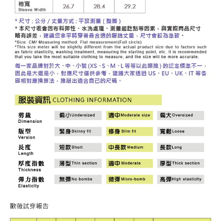
「AFTEE先享後付」，若未經同意申辦者引起之損失，本公司不負相關責
任。
宅配離島
４．使用「AFTEE先享後付」時，將依據個別帳號之用戶狀況，依本公司即
每筆NT$120，滿NT$2,500(含以上)免運費
時審查核予不同之上限額度；若仍有額度不足之情形，本公司將視審查結果
請求用戶進行身份認證。
付款後門市自取
５．嚴禁一人註冊多個帳號或使用他人資訊註冊。若發現惡意使用之情形，
恩沛科技股份有限公司將有權停止該用戶之使用額度並採取法律行動。
免運費
海外配送
查看運費