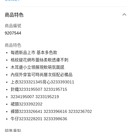
信用卡分期付款
3 期 0 利率 每期
NT$160
21家銀行
商品特色
合作金庫商業銀行
第一商業銀行
超商取貨付款
商品編號
華南商業銀行
彰化商業銀行
9207544
LINE Pay
上海商業儲蓄銀行
台北富邦商業銀行
國泰世華商業銀行
兆豐國際商業銀行
商品特色
Apple Pay
臺灣中小企業銀行
台中商業銀行
每週新品上市 基本多色款
匯豐（台灣）商業銀行
華泰商業銀行
街口支付
格紋緹花網布蕾絲柔軟透膚不刺
聯邦商業銀行
遠東國際商業銀行
元大商業銀行
永豐商業銀行
木耳邊小立領展現軟萌氛圍感
悠遊付
玉山商業銀行
星展（台灣）商業銀行
內搭外穿皆可時尚層次搭配必備品
台新國際商業銀行
中國信託商業銀行
全盈+PAY
上衣3233321345背心3233393011
台灣樂天信用卡公司
針織3233195507 3233195715
大哥付你分期
3234195007 3233195219
相關說明
裙類3233392202
【大哥付你分期使用說明】
AFTEE先享後付
1.本服務由台灣大哥大提供，台灣大哥大用戶可立即使用無須另外申請。
褲類3233326641 3233396616 3233236702
2.付款方式選擇「大哥付你分期」，訂單成立後會自動跳轉到大哥付的交易
相關說明
牛仔3233228201 3233398636
流程，驗證手機門號後，選擇欲分期的期數、繳款截止日，確認付款後即完
【關於「AFTEE先享後付」】
成交易。
AFTEE先享後付是「在收到商品之後才付款」的支付方式。 讓您購物簡單
運送方式
銷售重點
3.實際核准額度、可分期數及費用金額請依後續交易確認頁面所載為準。