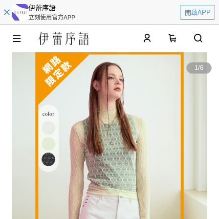
伊蕾序語
開啟APP
立刻使用官方APP
0
1
/
6