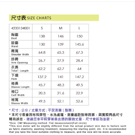
便利好安心！
4.訂單成立30分鐘內，如未前往確認交易或遇審核未通過，訂單將自動取
１．簡單：不需註冊會員、不需綁卡、不需儲值。
全家取貨付款
消。如遇「轉專審核」未通過狀況，表示未達大哥付你分期系統評分，恕無
２．便利：只要手機號碼，簡訊認證，即可結帳。
法說明評估內容。
每筆NT$120，滿NT$2,500(含以上)免運費
３．安心：先確認商品／服務後，再付款。
【繳款方式說明】
1.分期款項不併入電信帳單，「大哥付你分期」於每月結算日後寄送繳費提
付款後全家取貨
【「AFTEE先享後付」結帳流程】
醒簡訊。
１．於結帳方式選擇「AFTEE先享後付」後，將跳轉至「AFTEE先享後付」
每筆NT$120，滿NT$2,500(含以上)免運費
2.透過簡訊連結打開帳單後，可選擇「超商條碼／台灣大直營門市／銀行轉
結帳頁面，進行簡訊認證並確認金額後，即可完成結帳。
帳／街口支付／iPASS MONEY」等通路繳費。
２．訂單成立數日內，您將收到繳費通知簡訊。
萊爾富取貨付款
３．收到繳費通知簡訊後14天內，點擊此簡訊中的連結，可透過四大超商／
【注意事項】
每筆NT$120，滿NT$2,500(含以上)免運費
ATM／網路銀行／等多元方式進行付款，方視為交易完成。
1.本服務係由「台灣大哥大股份有限公司」（以下簡稱本公司）所提供，讓
※ 請注意：結帳手續完成當下不需立刻繳費，但若您需要取消訂單，請聯絡
用戶於交易時，得透過本服務購買商品或服務，並由商店將買賣／分期付款
付款後萊爾富取貨
購買商品的店家。未經商家同意取消之訂單仍視為有效，需透過AFTEE先享
買賣價金債權讓與本公司後，依約使用本公司帳單繳交帳款。
後付繳納相關費用。
每筆NT$120，滿NT$2,500(含以上)免運費
2.基於同意付款使用「大哥付你分期」之契約關係目的，商店將以您的個人
※ 交易是否成功請以「AFTEE先享後付 」之結帳頁面顯示為準，若有關於
資料（包含姓名、電話或地址）提供予台灣大哥大進項蒐集、處理及利用，
是否繳費成功／繳費後需取消欲退款等相關疑問，請聯繫「AFTEE先享後付
7-11取貨付款
由本公司與您本人進行分期帳單所需資料之確認、核對及更正。
客戶支援中心」
https://netprotections.freshdesk.com/support/home
3.完整用戶服務條款，請詳閱以下連結：
https://oppay.tw/userRule
每筆NT$120，滿NT$2,500(含以上)免運費
【注意事項】
１．透過由恩沛科技股份有限公司提供之「AFTEE先享後付」服務完成之交
付款後7-11取貨
易，需依本服務之必要範圍內提供個人資料，並將交易相關給付款項請求債
每筆NT$120，滿NT$2,500(含以上)免運費
權轉讓予恩沛科技股份有限公司。
２．關於個人資料處理事宜，請瀏覽以下網址：
宅配
https://aftee.tw/terms/#terms3
３．未成年的使用者請事先徵得法定代理人或監護人之同意方可使用
每筆NT$120，滿NT$2,500(含以上)免運費