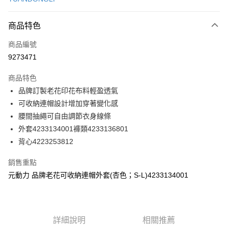
信用卡分期付款
3 期 0 利率 每期
NT$226
21家銀行
商品特色
合作金庫商業銀行
第一商業銀行
超商取貨付款
商品編號
華南商業銀行
彰化商業銀行
9273471
LINE Pay
上海商業儲蓄銀行
台北富邦商業銀行
國泰世華商業銀行
兆豐國際商業銀行
商品特色
Apple Pay
臺灣中小企業銀行
台中商業銀行
品牌訂製老花印花布料輕盈透氣
匯豐（台灣）商業銀行
華泰商業銀行
街口支付
可收納連帽設計增加穿著變化感
聯邦商業銀行
遠東國際商業銀行
元大商業銀行
永豐商業銀行
腰間抽繩可自由調節衣身線條
悠遊付
玉山商業銀行
星展（台灣）商業銀行
外套4233134001褲類4233136801
台新國際商業銀行
中國信託商業銀行
全盈+PAY
背心4223253812
台灣樂天信用卡公司
大哥付你分期
銷售重點
相關說明
元動力 品牌老花可收納連帽外套(杏色；S-L)4233134001
【大哥付你分期使用說明】
AFTEE先享後付
1.本服務由台灣大哥大提供，台灣大哥大用戶可立即使用無須另外申請。
2.付款方式選擇「大哥付你分期」，訂單成立後會自動跳轉到大哥付的交易
相關說明
流程，驗證手機門號後，選擇欲分期的期數、繳款截止日，確認付款後即完
【關於「AFTEE先享後付」】
成交易。
詳細說明
相關推薦
AFTEE先享後付是「在收到商品之後才付款」的支付方式。 讓您購物簡單
運送方式
3.實際核准額度、可分期數及費用金額請依後續交易確認頁面所載為準。