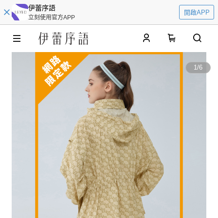
伊蕾序語
開啟APP
立刻使用官方APP
0
1
/
6