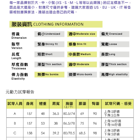
「AFTEE先享後付」，若未經同意申辦者引起之損失，本公司不負相關責
任。
宅配離島
４．使用「AFTEE先享後付」時，將依據個別帳號之用戶狀況，依本公司即
每筆NT$120，滿NT$2,500(含以上)免運費
時審查核予不同之上限額度；若仍有額度不足之情形，本公司將視審查結果
請求用戶進行身份認證。
付款後門市自取
５．嚴禁一人註冊多個帳號或使用他人資訊註冊。若發現惡意使用之情形，
恩沛科技股份有限公司將有權停止該用戶之使用額度並採取法律行動。
免運費
海外配送
查看運費