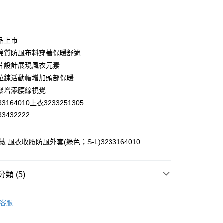
庫商業銀行
第一商業銀行
付款
業銀行
彰化商業銀行
業儲蓄銀行
台北富邦商業銀行
華商業銀行
兆豐國際商業銀行
品上市
小企業銀行
台中商業銀行
棉質防風布料穿著保暖舒適
台灣）商業銀行
華泰商業銀行
片設計展現風衣元素
業銀行
遠東國際商業銀行
拉鍊活動帽增加頭部保暖
業銀行
永豐商業銀行
緊增添腰線視覺
業銀行
星展（台灣）商業銀行
際商業銀行
中國信託商業銀行
3164010上衣3233251305
天信用卡公司
3432222
分期
薇 風衣收腰防風外套(綠色；S-L)3233164010
你分期使用說明】
享後付
由台灣大哥大提供，台灣大哥大用戶可立即使用無須另外申請。
式選擇「大哥付你分期」，訂單成立後會自動跳轉到大哥付的交易
證手機門號後，選擇欲分期的期數、繳款截止日，確認付款後即
FTEE先享後付」】
類 (5)
。
先享後付是「在收到商品之後才付款」的支付方式。 讓您購物簡單
准額度、可分期數及費用金額請依後續交易確認頁面所載為準。
心！
WEY】
外套│ JACKET
立30分鐘內，如未前往確認交易或遇審核未通過，訂單將自動取
：不需註冊會員、不需綁卡、不需儲值。
客服
「轉專審核」未通過狀況，表示未達大哥付你分期系統評分，恕
：只要手機號碼，簡訊認證，即可結帳。
付款
WEY】
➤ Outlet│秋冬精選
評估內容。
：先確認商品／服務後，再付款。
式說明】