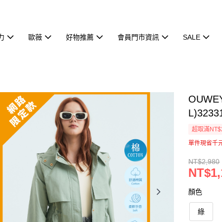
力
歐薇
好物推薦
會員門市資訊
SALE
OUWE
L)3233
超取滿NT$
單件現省千
NT$2,980
NT$1,
顏色
綠