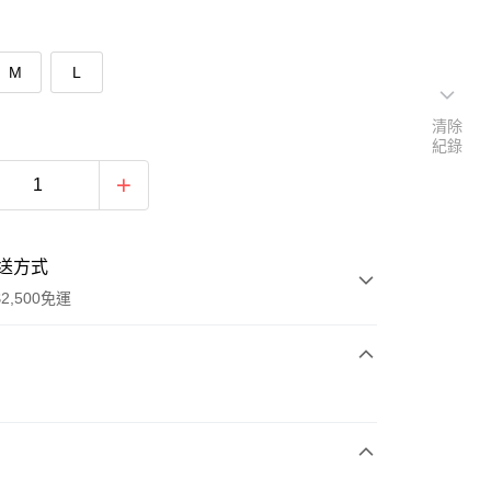
M
L
清除
紀錄
送方式
2,500免運
次付款
期付款
0 利率 每期
NT$393
21家銀行