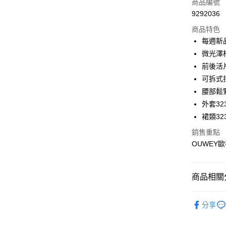
商品編號
合作金
超商取貨
9292036
華南商
LINE Pay
上海商
商品特色
國泰世
每週新
Apple Pay
臺灣中
微光澤
匯豐（
街口支付
前後活
聯邦商
可拆式
元大商
悠遊付
腰部鬆
玉山商
台新國
全盈+PAY
外套323
台灣樂
裙類323
大哥付你
銷售重點
相關說明
OUWEY歐
【大哥付
AFTEE先
1.本服務
2.付款方
相關說明
流程，驗
【關於「A
商品相關分
完成交易
AFTEE
3.實際核
便利好安
運送方式
【歐薇 OU
4.訂單成
１．簡單
分享
消。如遇
２．便利
全家取貨
【歐薇 OU
無法說明
３．安心
【繳款方