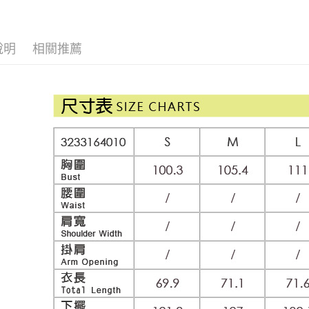
每筆NT$1
【歐薇 OU
1.分期款
【「AFT
醒簡訊。
付款後全
１．於結帳
活動專區
2.透過簡
付」結帳
每筆NT$1
說明
相關推薦
帳／街口支
網路限定
２．訂單
３．收到繳
萊爾富取
【注意事
／ATM／
1.本服務
每筆NT$1
※ 請注意
用戶於交
絡購買商品
款買賣價
先享後付
付款後萊
2.基於同
※ 交易是
每筆NT$1
資料（包
是否繳費成
用，由本
付客戶支
7-11取貨
3.完整用
【注意事
每筆NT$1
１．透過由
交易，需
付款後7-1
求債權轉
每筆NT$1
２．關於
https://aft
宅配
３．未成
「AFTE
每筆NT$1
任。
４．使用「
宅配離島
即時審查