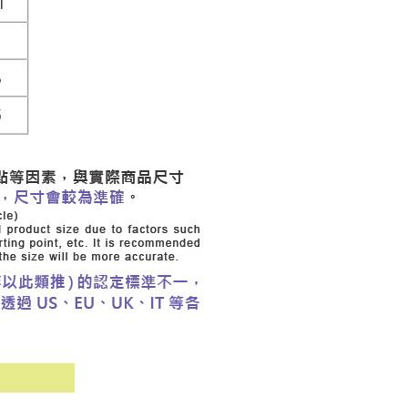
20，滿NT$2,500(含以上)免運費
用戶進行身份認證。
一人註冊多個帳號或使用他人資訊註冊。若發現惡意使用之情
市自取
科技股份有限公司將有權停止該用戶之使用額度並採取法律行
查看運費