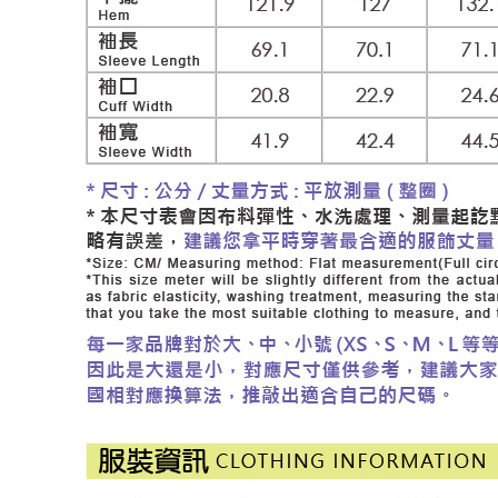
每筆NT$1
結果請求
５．嚴禁
付款後門
形，恩沛
動。
免運費
海外配送