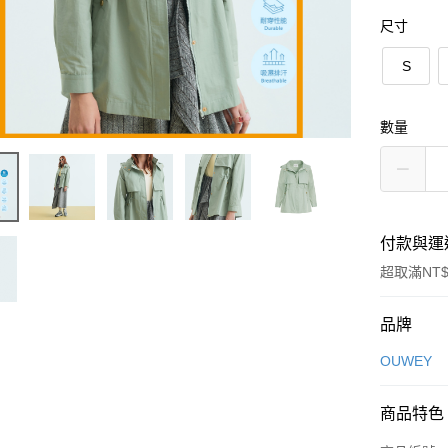
尺寸
S
數量
付款與運
超取滿NT$
付款方式
品牌
信用卡一
OUWEY
信用卡分
商品特色
3 期 