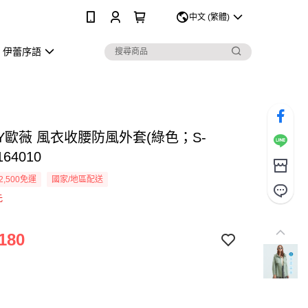
0
中文 (繁體)
伊蕾序語
Y歐薇 風衣收腰防風外套(綠色；S-
164010
2,500免運
國家/地區配送
元
180