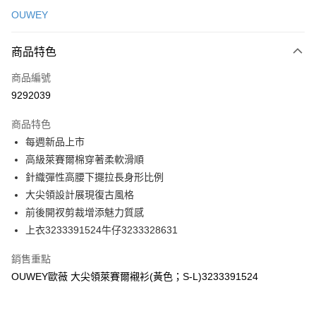
信用卡一次付款
OUWEY
信用卡分期付款
3 期 0 利率 每期
NT$226
21家銀行
商品特色
合作金庫商業銀行
第一商業銀行
超商取貨付款
商品編號
華南商業銀行
彰化商業銀行
9292039
LINE Pay
上海商業儲蓄銀行
台北富邦商業銀行
國泰世華商業銀行
兆豐國際商業銀行
商品特色
Apple Pay
臺灣中小企業銀行
台中商業銀行
每週新品上市
匯豐（台灣）商業銀行
華泰商業銀行
街口支付
高級萊賽爾棉穿著柔軟滑順
聯邦商業銀行
遠東國際商業銀行
元大商業銀行
永豐商業銀行
針織彈性高腰下擺拉長身形比例
悠遊付
玉山商業銀行
星展（台灣）商業銀行
大尖領設計展現復古風格
台新國際商業銀行
中國信託商業銀行
全盈+PAY
前後開衩剪裁增添魅力質感
台灣樂天信用卡公司
上衣3233391524牛仔3233328631
大哥付你分期
相關說明
銷售重點
【大哥付你分期使用說明】
AFTEE先享後付
OUWEY歐薇 大尖領萊賽爾襯衫(黃色；S-L)3233391524
1.本服務由台灣大哥大提供，台灣大哥大用戶可立即使用無須另外申請。
2.付款方式選擇「大哥付你分期」，訂單成立後會自動跳轉到大哥付的交易
相關說明
流程，驗證手機門號後，選擇欲分期的期數、繳款截止日，確認付款後即完
【關於「AFTEE先享後付」】