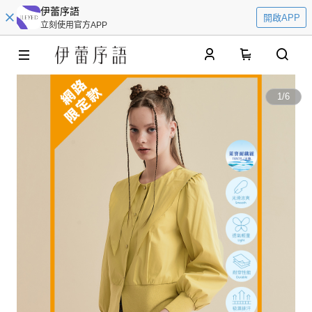
伊蕾序語
開啟APP
立刻使用官方APP
0
1
/
6