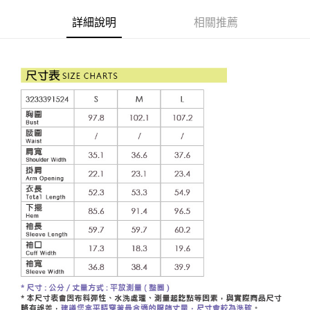
成交易。
AFTEE先享後付是「在收到商品之後才付款」的支付方式。 讓您購物簡單
運送方式
3.實際核准額度、可分期數及費用金額請依後續交易確認頁面所載為準。
便利好安心！
詳細說明
相關推薦
4.訂單成立30分鐘內，如未前往確認交易或遇審核未通過，訂單將自動取
１．簡單：不需註冊會員、不需綁卡、不需儲值。
全家取貨付款
消。如遇「轉專審核」未通過狀況，表示未達大哥付你分期系統評分，恕無
２．便利：只要手機號碼，簡訊認證，即可結帳。
法說明評估內容。
每筆NT$120，滿NT$2,500(含以上)免運費
３．安心：先確認商品／服務後，再付款。
【繳款方式說明】
1.分期款項不併入電信帳單，「大哥付你分期」於每月結算日後寄送繳費提
付款後全家取貨
【「AFTEE先享後付」結帳流程】
醒簡訊。
１．於結帳方式選擇「AFTEE先享後付」後，將跳轉至「AFTEE先享後付」
每筆NT$120，滿NT$2,500(含以上)免運費
2.透過簡訊連結打開帳單後，可選擇「超商條碼／台灣大直營門市／銀行轉
結帳頁面，進行簡訊認證並確認金額後，即可完成結帳。
帳／街口支付／iPASS MONEY」等通路繳費。
２．訂單成立數日內，您將收到繳費通知簡訊。
萊爾富取貨付款
３．收到繳費通知簡訊後14天內，點擊此簡訊中的連結，可透過四大超商／
【注意事項】
每筆NT$120，滿NT$2,500(含以上)免運費
ATM／網路銀行／等多元方式進行付款，方視為交易完成。
1.本服務係由「台灣大哥大股份有限公司」（以下簡稱本公司）所提供，讓
※ 請注意：結帳手續完成當下不需立刻繳費，但若您需要取消訂單，請聯絡
用戶於交易時，得透過本服務購買商品或服務，並由商店將買賣／分期付款
付款後萊爾富取貨
購買商品的店家。未經商家同意取消之訂單仍視為有效，需透過AFTEE先享
買賣價金債權讓與本公司後，依約使用本公司帳單繳交帳款。
後付繳納相關費用。
每筆NT$120，滿NT$2,500(含以上)免運費
2.基於同意付款使用「大哥付你分期」之契約關係目的，商店將以您的個人
※ 交易是否成功請以「AFTEE先享後付 」之結帳頁面顯示為準，若有關於
資料（包含姓名、電話或地址）提供予台灣大哥大進項蒐集、處理及利用，
是否繳費成功／繳費後需取消欲退款等相關疑問，請聯繫「AFTEE先享後付
7-11取貨付款
由本公司與您本人進行分期帳單所需資料之確認、核對及更正。
客戶支援中心」
https://netprotections.freshdesk.com/support/home
3.完整用戶服務條款，請詳閱以下連結：
https://oppay.tw/userRule
每筆NT$120，滿NT$2,500(含以上)免運費
【注意事項】
１．透過由恩沛科技股份有限公司提供之「AFTEE先享後付」服務完成之交
付款後7-11取貨
易，需依本服務之必要範圍內提供個人資料，並將交易相關給付款項請求債
每筆NT$120，滿NT$2,500(含以上)免運費
權轉讓予恩沛科技股份有限公司。
２．關於個人資料處理事宜，請瀏覽以下網址：
宅配
https://aftee.tw/terms/#terms3