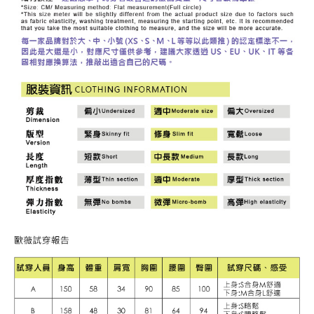
３．未成年的使用者請事先徵得法定代理人或監護人之同意方可使用
每筆NT$120，滿NT$2,500(含以上)免運費
「AFTEE先享後付」，若未經同意申辦者引起之損失，本公司不負相關責
任。
宅配離島
４．使用「AFTEE先享後付」時，將依據個別帳號之用戶狀況，依本公司即
每筆NT$120，滿NT$2,500(含以上)免運費
時審查核予不同之上限額度；若仍有額度不足之情形，本公司將視審查結果
請求用戶進行身份認證。
付款後門市自取
５．嚴禁一人註冊多個帳號或使用他人資訊註冊。若發現惡意使用之情形，
恩沛科技股份有限公司將有權停止該用戶之使用額度並採取法律行動。
免運費
海外配送
查看運費