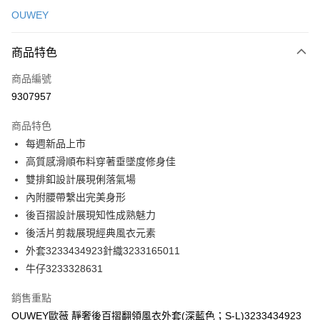
信用卡一次付款
OUWEY
信用卡分期付款
3 期 0 利率 每期
NT$460
21家銀行
商品特色
合作金庫商業銀行
第一商業銀行
超商取貨付款
商品編號
華南商業銀行
彰化商業銀行
9307957
LINE Pay
上海商業儲蓄銀行
台北富邦商業銀行
國泰世華商業銀行
兆豐國際商業銀行
商品特色
Apple Pay
臺灣中小企業銀行
台中商業銀行
每週新品上市
匯豐（台灣）商業銀行
華泰商業銀行
街口支付
高質感滑順布料穿著垂墜度修身佳
聯邦商業銀行
遠東國際商業銀行
元大商業銀行
永豐商業銀行
雙排釦設計展現俐落氣場
悠遊付
玉山商業銀行
星展（台灣）商業銀行
內附腰帶繫出完美身形
台新國際商業銀行
中國信託商業銀行
全盈+PAY
後百摺設計展現知性成熟魅力
台灣樂天信用卡公司
後活片剪裁展現經典風衣元素
大哥付你分期
外套3233434923針織3233165011
相關說明
牛仔3233328631
【大哥付你分期使用說明】
AFTEE先享後付
1.本服務由台灣大哥大提供，台灣大哥大用戶可立即使用無須另外申請。
2.付款方式選擇「大哥付你分期」，訂單成立後會自動跳轉到大哥付的交易
相關說明
銷售重點
流程，驗證手機門號後，選擇欲分期的期數、繳款截止日，確認付款後即完
【關於「AFTEE先享後付」】
OUWEY歐薇 靜奢後百摺翻領風衣外套(深藍色；S-L)3233434923