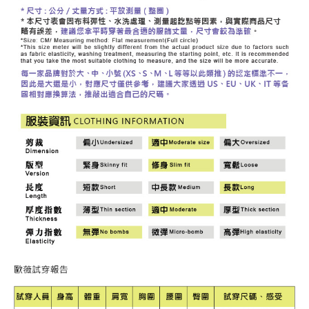
３．未成年的使用者請事先徵得法定代理人或監護人之同意方可使用
每筆NT$120，滿NT$2,500(含以上)免運費
「AFTEE先享後付」，若未經同意申辦者引起之損失，本公司不負相關責
任。
宅配離島
４．使用「AFTEE先享後付」時，將依據個別帳號之用戶狀況，依本公司即
每筆NT$120，滿NT$2,500(含以上)免運費
時審查核予不同之上限額度；若仍有額度不足之情形，本公司將視審查結果
請求用戶進行身份認證。
付款後門市自取
５．嚴禁一人註冊多個帳號或使用他人資訊註冊。若發現惡意使用之情形，
恩沛科技股份有限公司將有權停止該用戶之使用額度並採取法律行動。
免運費
海外配送
查看運費