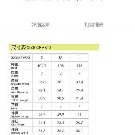
成交易。
AFTEE先享後付是「在收到商品之後才付款」的支付方式。 讓您購物簡單
運送方式
3.實際核准額度、可分期數及費用金額請依後續交易確認頁面所載為準。
便利好安心！
4.訂單成立30分鐘內，如未前往確認交易或遇審核未通過，訂單將自動取
１．簡單：不需註冊會員、不需綁卡、不需儲值。
全家取貨付款
消。如遇「轉專審核」未通過狀況，表示未達大哥付你分期系統評分，恕無
２．便利：只要手機號碼，簡訊認證，即可結帳。
法說明評估內容。
每筆NT$120，滿NT$2,500(含以上)免運費
３．安心：先確認商品／服務後，再付款。
詳細說明
相關推薦
【繳款方式說明】
1.分期款項不併入電信帳單，「大哥付你分期」於每月結算日後寄送繳費提
付款後全家取貨
【「AFTEE先享後付」結帳流程】
醒簡訊。
１．於結帳方式選擇「AFTEE先享後付」後，將跳轉至「AFTEE先享後付」
每筆NT$120，滿NT$2,500(含以上)免運費
2.透過簡訊連結打開帳單後，可選擇「超商條碼／台灣大直營門市／銀行轉
結帳頁面，進行簡訊認證並確認金額後，即可完成結帳。
帳／街口支付／iPASS MONEY」等通路繳費。
２．訂單成立數日內，您將收到繳費通知簡訊。
萊爾富取貨付款
３．收到繳費通知簡訊後14天內，點擊此簡訊中的連結，可透過四大超商／
【注意事項】
每筆NT$120，滿NT$2,500(含以上)免運費
ATM／網路銀行／等多元方式進行付款，方視為交易完成。
1.本服務係由「台灣大哥大股份有限公司」（以下簡稱本公司）所提供，讓
※ 請注意：結帳手續完成當下不需立刻繳費，但若您需要取消訂單，請聯絡
用戶於交易時，得透過本服務購買商品或服務，並由商店將買賣／分期付款
付款後萊爾富取貨
購買商品的店家。未經商家同意取消之訂單仍視為有效，需透過AFTEE先享
買賣價金債權讓與本公司後，依約使用本公司帳單繳交帳款。
後付繳納相關費用。
每筆NT$120，滿NT$2,500(含以上)免運費
2.基於同意付款使用「大哥付你分期」之契約關係目的，商店將以您的個人
※ 交易是否成功請以「AFTEE先享後付 」之結帳頁面顯示為準，若有關於
資料（包含姓名、電話或地址）提供予台灣大哥大進項蒐集、處理及利用，
是否繳費成功／繳費後需取消欲退款等相關疑問，請聯繫「AFTEE先享後付
7-11取貨付款
由本公司與您本人進行分期帳單所需資料之確認、核對及更正。
客戶支援中心」
https://netprotections.freshdesk.com/support/home
3.完整用戶服務條款，請詳閱以下連結：
https://oppay.tw/userRule
每筆NT$120，滿NT$2,500(含以上)免運費
【注意事項】
１．透過由恩沛科技股份有限公司提供之「AFTEE先享後付」服務完成之交
付款後7-11取貨
易，需依本服務之必要範圍內提供個人資料，並將交易相關給付款項請求債
每筆NT$120，滿NT$2,500(含以上)免運費
權轉讓予恩沛科技股份有限公司。
２．關於個人資料處理事宜，請瀏覽以下網址：
宅配
https://aftee.tw/terms/#terms3