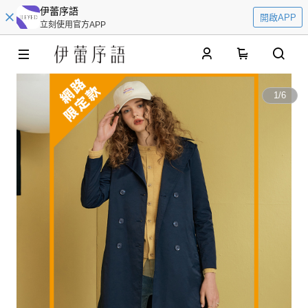
伊蕾序語
開啟APP
立刻使用官方APP
0
1
/
6