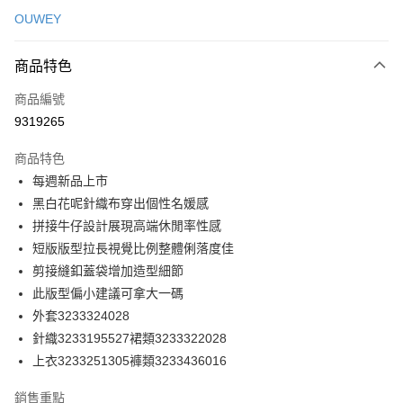
信用卡一次付款
OUWEY
信用卡分期付款
3 期 0 利率 每期
NT$393
21家銀行
商品特色
合作金庫商業銀行
第一商業銀行
超商取貨付款
商品編號
華南商業銀行
彰化商業銀行
9319265
LINE Pay
上海商業儲蓄銀行
台北富邦商業銀行
國泰世華商業銀行
兆豐國際商業銀行
商品特色
Apple Pay
臺灣中小企業銀行
台中商業銀行
每週新品上市
匯豐（台灣）商業銀行
華泰商業銀行
街口支付
黑白花呢針織布穿出個性名媛感
聯邦商業銀行
遠東國際商業銀行
元大商業銀行
永豐商業銀行
拼接牛仔設計展現高端休閒率性感
悠遊付
玉山商業銀行
星展（台灣）商業銀行
短版版型拉長視覺比例整體俐落度佳
台新國際商業銀行
中國信託商業銀行
全盈+PAY
剪接縫釦蓋袋增加造型細節
台灣樂天信用卡公司
此版型偏小建議可拿大一碼
大哥付你分期
外套3233324028
相關說明
針織3233195527裙類3233322028
【大哥付你分期使用說明】
AFTEE先享後付
1.本服務由台灣大哥大提供，台灣大哥大用戶可立即使用無須另外申請。
上衣3233251305褲類3233436016
2.付款方式選擇「大哥付你分期」，訂單成立後會自動跳轉到大哥付的交易
相關說明
流程，驗證手機門號後，選擇欲分期的期數、繳款截止日，確認付款後即完
【關於「AFTEE先享後付」】
銷售重點