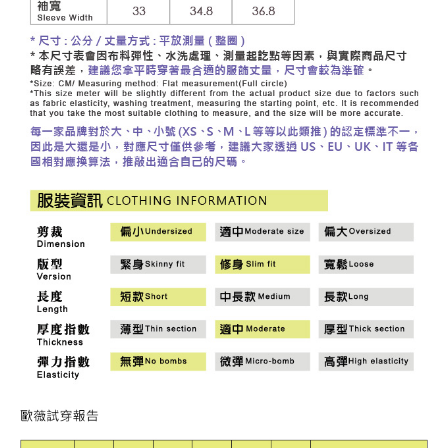
３．未成年的使用者請事先徵得法定代理人或監護人之同意方可使用
每筆NT$120，滿NT$2,500(含以上)免運費
「AFTEE先享後付」，若未經同意申辦者引起之損失，本公司不負相關責
任。
宅配離島
４．使用「AFTEE先享後付」時，將依據個別帳號之用戶狀況，依本公司即
每筆NT$120，滿NT$2,500(含以上)免運費
時審查核予不同之上限額度；若仍有額度不足之情形，本公司將視審查結果
請求用戶進行身份認證。
付款後門市自取
５．嚴禁一人註冊多個帳號或使用他人資訊註冊。若發現惡意使用之情形，
恩沛科技股份有限公司將有權停止該用戶之使用額度並採取法律行動。
免運費
海外配送
查看運費