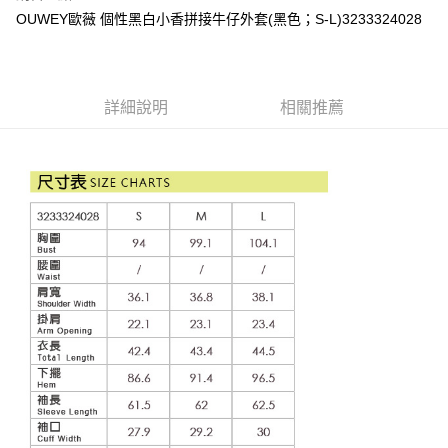
成交易。
AFTEE先享後付是「在收到商品之後才付款」的支付方式。 讓您購物簡單
運送方式
OUWEY歐薇 個性黑白小香拼接牛仔外套(黑色；S-L)3233324028
3.實際核准額度、可分期數及費用金額請依後續交易確認頁面所載為準。
便利好安心！
4.訂單成立30分鐘內，如未前往確認交易或遇審核未通過，訂單將自動取
１．簡單：不需註冊會員、不需綁卡、不需儲值。
全家取貨付款
消。如遇「轉專審核」未通過狀況，表示未達大哥付你分期系統評分，恕無
２．便利：只要手機號碼，簡訊認證，即可結帳。
法說明評估內容。
每筆NT$120，滿NT$2,500(含以上)免運費
３．安心：先確認商品／服務後，再付款。
【繳款方式說明】
詳細說明
相關推薦
1.分期款項不併入電信帳單，「大哥付你分期」於每月結算日後寄送繳費提
付款後全家取貨
【「AFTEE先享後付」結帳流程】
醒簡訊。
１．於結帳方式選擇「AFTEE先享後付」後，將跳轉至「AFTEE先享後付」
每筆NT$120，滿NT$2,500(含以上)免運費
2.透過簡訊連結打開帳單後，可選擇「超商條碼／台灣大直營門市／銀行轉
結帳頁面，進行簡訊認證並確認金額後，即可完成結帳。
帳／街口支付／iPASS MONEY」等通路繳費。
２．訂單成立數日內，您將收到繳費通知簡訊。
萊爾富取貨付款
３．收到繳費通知簡訊後14天內，點擊此簡訊中的連結，可透過四大超商／
【注意事項】
每筆NT$120，滿NT$2,500(含以上)免運費
ATM／網路銀行／等多元方式進行付款，方視為交易完成。
1.本服務係由「台灣大哥大股份有限公司」（以下簡稱本公司）所提供，讓
※ 請注意：結帳手續完成當下不需立刻繳費，但若您需要取消訂單，請聯絡
用戶於交易時，得透過本服務購買商品或服務，並由商店將買賣／分期付款
付款後萊爾富取貨
購買商品的店家。未經商家同意取消之訂單仍視為有效，需透過AFTEE先享
買賣價金債權讓與本公司後，依約使用本公司帳單繳交帳款。
後付繳納相關費用。
每筆NT$120，滿NT$2,500(含以上)免運費
2.基於同意付款使用「大哥付你分期」之契約關係目的，商店將以您的個人
※ 交易是否成功請以「AFTEE先享後付 」之結帳頁面顯示為準，若有關於
資料（包含姓名、電話或地址）提供予台灣大哥大進項蒐集、處理及利用，
是否繳費成功／繳費後需取消欲退款等相關疑問，請聯繫「AFTEE先享後付
7-11取貨付款
由本公司與您本人進行分期帳單所需資料之確認、核對及更正。
客戶支援中心」
https://netprotections.freshdesk.com/support/home
3.完整用戶服務條款，請詳閱以下連結：
https://oppay.tw/userRule
每筆NT$120，滿NT$2,500(含以上)免運費
【注意事項】
１．透過由恩沛科技股份有限公司提供之「AFTEE先享後付」服務完成之交
付款後7-11取貨
易，需依本服務之必要範圍內提供個人資料，並將交易相關給付款項請求債
每筆NT$120，滿NT$2,500(含以上)免運費
權轉讓予恩沛科技股份有限公司。
２．關於個人資料處理事宜，請瀏覽以下網址：
宅配
https://aftee.tw/terms/#terms3