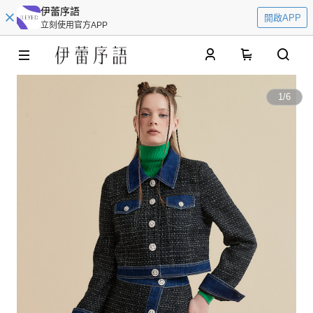
伊蕾序語
開啟APP
立刻使用官方APP
0
1
/
6