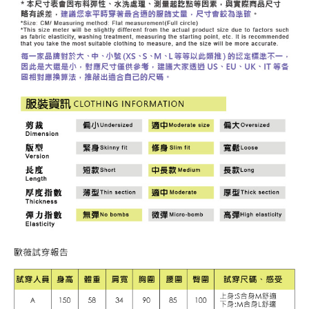
３．未成年的使用者請事先徵得法定代理人或監護人之同意方可使用
每筆NT$120，滿NT$2,500(含以上)免運費
「AFTEE先享後付」，若未經同意申辦者引起之損失，本公司不負相關責
任。
宅配離島
４．使用「AFTEE先享後付」時，將依據個別帳號之用戶狀況，依本公司即
每筆NT$120，滿NT$2,500(含以上)免運費
時審查核予不同之上限額度；若仍有額度不足之情形，本公司將視審查結果
請求用戶進行身份認證。
付款後門市自取
５．嚴禁一人註冊多個帳號或使用他人資訊註冊。若發現惡意使用之情形，
恩沛科技股份有限公司將有權停止該用戶之使用額度並採取法律行動。
免運費
海外配送
查看運費