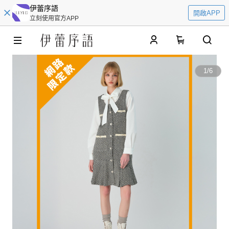
伊蕾序語
開啟APP
立刻使用官方APP
0
1
/
6