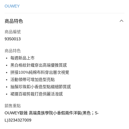
信用卡一次付款
OUWEY
信用卡分期付款
3 期 0 利率 每期
NT$393
21家銀行
商品特色
合作金庫商業銀行
第一商業銀行
超商取貨付款
商品編號
華南商業銀行
彰化商業銀行
9350013
LINE Pay
上海商業儲蓄銀行
台北富邦商業銀行
國泰世華商業銀行
兆豐國際商業銀行
商品特色
Apple Pay
臺灣中小企業銀行
台中商業銀行
每週新品上市
匯豐（台灣）商業銀行
華泰商業銀行
街口支付
黑白格紋針織穿出高端優雅質感
聯邦商業銀行
遠東國際商業銀行
元大商業銀行
永豐商業銀行
拼接100%純棉布料穿出層次視覺
悠遊付
玉山商業銀行
星展（台灣）商業銀行
活動領帶可增加造型亮點
台新國際商業銀行
中國信託商業銀行
全盈+PAY
抽鬚珍珠釦小香造型點綴細節質感
台灣樂天信用卡公司
裙擺百褶剪裁打造俏麗活潑感
大哥付你分期
相關說明
銷售重點
【大哥付你分期使用說明】
AFTEE先享後付
OUWEY歐薇 高端貴族學院小香假兩件洋裝(黑色；S-
1.本服務由台灣大哥大提供，台灣大哥大用戶可立即使用無須另外申請。
2.付款方式選擇「大哥付你分期」，訂單成立後會自動跳轉到大哥付的交易
相關說明
L)3234327009
流程，驗證手機門號後，選擇欲分期的期數、繳款截止日，確認付款後即完
【關於「AFTEE先享後付」】