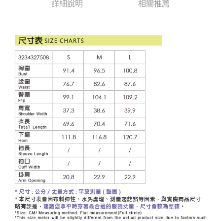
成交易。
詳細說明
相關推薦
AFTEE先享後付是「在收到商品之後才付款」的支付方式。 讓您購物簡單
運送方式
3.實際核准額度、可分期數及費用金額請依後續交易確認頁面所載為準。
便利好安心！
4.訂單成立30分鐘內，如未前往確認交易或遇審核未通過，訂單將自動取
１．簡單：不需註冊會員、不需綁卡、不需儲值。
全家取貨付款
消。如遇「轉專審核」未通過狀況，表示未達大哥付你分期系統評分，恕無
２．便利：只要手機號碼，簡訊認證，即可結帳。
法說明評估內容。
每筆NT$120，滿NT$2,500(含以上)免運費
３．安心：先確認商品／服務後，再付款。
【繳款方式說明】
1.分期款項不併入電信帳單，「大哥付你分期」於每月結算日後寄送繳費提
付款後全家取貨
【「AFTEE先享後付」結帳流程】
醒簡訊。
１．於結帳方式選擇「AFTEE先享後付」後，將跳轉至「AFTEE先享後付」
每筆NT$120，滿NT$2,500(含以上)免運費
2.透過簡訊連結打開帳單後，可選擇「超商條碼／台灣大直營門市／銀行轉
結帳頁面，進行簡訊認證並確認金額後，即可完成結帳。
帳／街口支付／iPASS MONEY」等通路繳費。
２．訂單成立數日內，您將收到繳費通知簡訊。
萊爾富取貨付款
３．收到繳費通知簡訊後14天內，點擊此簡訊中的連結，可透過四大超商／
【注意事項】
每筆NT$120，滿NT$2,500(含以上)免運費
ATM／網路銀行／等多元方式進行付款，方視為交易完成。
1.本服務係由「台灣大哥大股份有限公司」（以下簡稱本公司）所提供，讓
※ 請注意：結帳手續完成當下不需立刻繳費，但若您需要取消訂單，請聯絡
用戶於交易時，得透過本服務購買商品或服務，並由商店將買賣／分期付款
付款後萊爾富取貨
購買商品的店家。未經商家同意取消之訂單仍視為有效，需透過AFTEE先享
買賣價金債權讓與本公司後，依約使用本公司帳單繳交帳款。
後付繳納相關費用。
每筆NT$120，滿NT$2,500(含以上)免運費
2.基於同意付款使用「大哥付你分期」之契約關係目的，商店將以您的個人
※ 交易是否成功請以「AFTEE先享後付 」之結帳頁面顯示為準，若有關於
資料（包含姓名、電話或地址）提供予台灣大哥大進項蒐集、處理及利用，
是否繳費成功／繳費後需取消欲退款等相關疑問，請聯繫「AFTEE先享後付
7-11取貨付款
由本公司與您本人進行分期帳單所需資料之確認、核對及更正。
客戶支援中心」
https://netprotections.freshdesk.com/support/home
3.完整用戶服務條款，請詳閱以下連結：
https://oppay.tw/userRule
每筆NT$120，滿NT$2,500(含以上)免運費
【注意事項】
１．透過由恩沛科技股份有限公司提供之「AFTEE先享後付」服務完成之交
付款後7-11取貨
易，需依本服務之必要範圍內提供個人資料，並將交易相關給付款項請求債
每筆NT$120，滿NT$2,500(含以上)免運費
權轉讓予恩沛科技股份有限公司。
２．關於個人資料處理事宜，請瀏覽以下網址：
宅配
https://aftee.tw/terms/#terms3