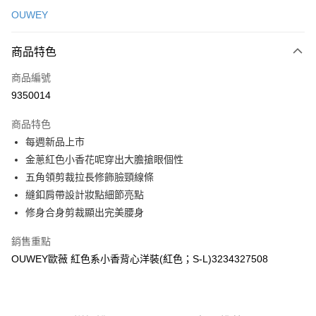
信用卡一次付款
OUWEY
信用卡分期付款
3 期 0 利率 每期
NT$260
21家銀行
商品特色
合作金庫商業銀行
第一商業銀行
超商取貨付款
商品編號
華南商業銀行
彰化商業銀行
9350014
LINE Pay
上海商業儲蓄銀行
台北富邦商業銀行
國泰世華商業銀行
兆豐國際商業銀行
商品特色
Apple Pay
臺灣中小企業銀行
台中商業銀行
每週新品上市
匯豐（台灣）商業銀行
華泰商業銀行
街口支付
金蔥紅色小香花呢穿出大膽搶眼個性
聯邦商業銀行
遠東國際商業銀行
元大商業銀行
永豐商業銀行
五角領剪裁拉長修飾臉頸線條
悠遊付
玉山商業銀行
星展（台灣）商業銀行
縫釦肩帶設計妝點細節亮點
台新國際商業銀行
中國信託商業銀行
全盈+PAY
修身合身剪裁顯出完美腰身
台灣樂天信用卡公司
大哥付你分期
銷售重點
相關說明
OUWEY歐薇 紅色系小香背心洋裝(紅色；S-L)3234327508
【大哥付你分期使用說明】
AFTEE先享後付
1.本服務由台灣大哥大提供，台灣大哥大用戶可立即使用無須另外申請。
2.付款方式選擇「大哥付你分期」，訂單成立後會自動跳轉到大哥付的交易
相關說明
流程，驗證手機門號後，選擇欲分期的期數、繳款截止日，確認付款後即完
【關於「AFTEE先享後付」】