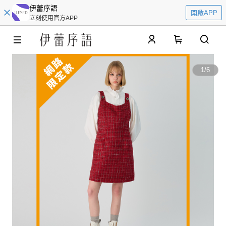
伊蕾序語
開啟APP
立刻使用官方APP
0
1
/
6