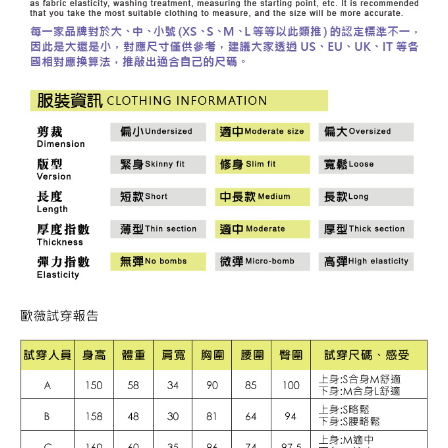
３．未成年的使用者請事先徵得法定代理人或監護人之同意方可使用
每筆NT$120，滿NT$2,500(含以上)免運費
「AFTEE先享後付」，若未經同意申辦者引起之損失，本公司不負相關責
任。
宅配離島
４．使用「AFTEE先享後付」時，將依據個別帳號之用戶狀況，依本公司即
每筆NT$120，滿NT$2,500(含以上)免運費
時審查核予不同之上限額度；若仍有額度不足之情形，本公司將視審查結果
請求用戶進行身份認證。
付款後門市自取
５．嚴禁一人註冊多個帳號或使用他人資訊註冊。若發現惡意使用之情形，
恩沛科技股份有限公司將有權停止該用戶之使用額度並採取法律行動。
免運費
海外配送
查看運費