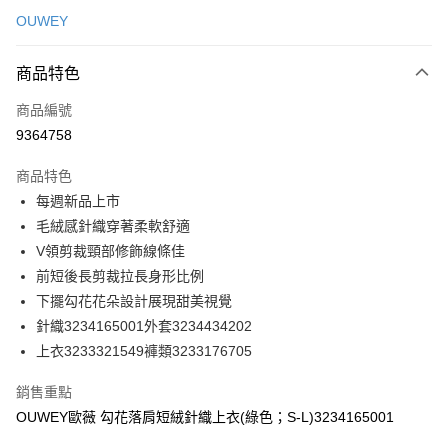
信用卡一次付款
OUWEY
信用卡分期付款
3 期 0 利率 每期
NT$193
21家銀行
商品特色
合作金庫商業銀行
第一商業銀行
超商取貨付款
商品編號
華南商業銀行
彰化商業銀行
9364758
LINE Pay
上海商業儲蓄銀行
台北富邦商業銀行
國泰世華商業銀行
兆豐國際商業銀行
商品特色
Apple Pay
臺灣中小企業銀行
台中商業銀行
每週新品上市
匯豐（台灣）商業銀行
華泰商業銀行
街口支付
毛絨感針織穿著柔軟舒適
聯邦商業銀行
遠東國際商業銀行
元大商業銀行
永豐商業銀行
V領剪裁頸部修飾線條佳
悠遊付
玉山商業銀行
星展（台灣）商業銀行
前短後長剪裁拉長身形比例
台新國際商業銀行
中國信託商業銀行
全盈+PAY
下擺勾花花朵設計展現甜美視覺
台灣樂天信用卡公司
針織3234165001外套3234434202
大哥付你分期
上衣3233321549褲類3233176705
相關說明
【大哥付你分期使用說明】
AFTEE先享後付
銷售重點
1.本服務由台灣大哥大提供，台灣大哥大用戶可立即使用無須另外申請。
2.付款方式選擇「大哥付你分期」，訂單成立後會自動跳轉到大哥付的交易
相關說明
OUWEY歐薇 勾花落肩短絨針織上衣(綠色；S-L)3234165001
流程，驗證手機門號後，選擇欲分期的期數、繳款截止日，確認付款後即完
【關於「AFTEE先享後付」】