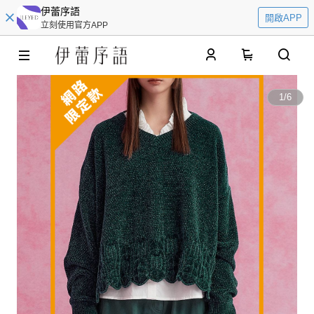
伊蕾序語
開啟APP
立刻使用官方APP
0
1
/
6