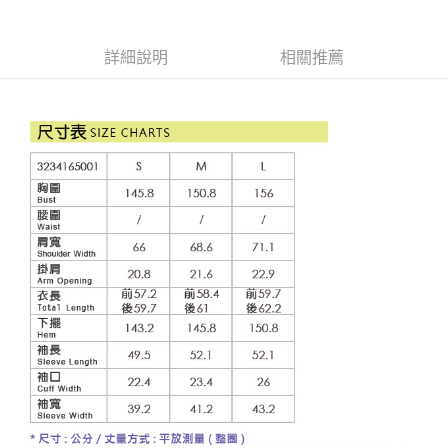
成交易。
AFTEE先享後付是「在收到商品之後才付款」的支付方式。 讓您購物簡單
運送方式
3.實際核准額度、可分期數及費用金額請依後續交易確認頁面所載為準。
便利好安心！
4.訂單成立30分鐘內，如未前往確認交易或遇審核未通過，訂單將自動取
１．簡單：不需註冊會員、不需綁卡、不需儲值。
全家取貨付款
消。如遇「轉專審核」未通過狀況，表示未達大哥付你分期系統評分，恕無
詳細說明
相關推薦
２．便利：只要手機號碼，簡訊認證，即可結帳。
法說明評估內容。
每筆NT$120，滿NT$2,500(含以上)免運費
３．安心：先確認商品／服務後，再付款。
【繳款方式說明】
1.分期款項不併入電信帳單，「大哥付你分期」於每月結算日後寄送繳費提
付款後全家取貨
【「AFTEE先享後付」結帳流程】
醒簡訊。
１．於結帳方式選擇「AFTEE先享後付」後，將跳轉至「AFTEE先享後付」
每筆NT$120，滿NT$2,500(含以上)免運費
2.透過簡訊連結打開帳單後，可選擇「超商條碼／台灣大直營門市／銀行轉
結帳頁面，進行簡訊認證並確認金額後，即可完成結帳。
帳／街口支付／iPASS MONEY」等通路繳費。
２．訂單成立數日內，您將收到繳費通知簡訊。
萊爾富取貨付款
３．收到繳費通知簡訊後14天內，點擊此簡訊中的連結，可透過四大超商／
【注意事項】
每筆NT$120，滿NT$2,500(含以上)免運費
ATM／網路銀行／等多元方式進行付款，方視為交易完成。
1.本服務係由「台灣大哥大股份有限公司」（以下簡稱本公司）所提供，讓
※ 請注意：結帳手續完成當下不需立刻繳費，但若您需要取消訂單，請聯絡
用戶於交易時，得透過本服務購買商品或服務，並由商店將買賣／分期付款
付款後萊爾富取貨
購買商品的店家。未經商家同意取消之訂單仍視為有效，需透過AFTEE先享
買賣價金債權讓與本公司後，依約使用本公司帳單繳交帳款。
後付繳納相關費用。
每筆NT$120，滿NT$2,500(含以上)免運費
2.基於同意付款使用「大哥付你分期」之契約關係目的，商店將以您的個人
※ 交易是否成功請以「AFTEE先享後付 」之結帳頁面顯示為準，若有關於
資料（包含姓名、電話或地址）提供予台灣大哥大進項蒐集、處理及利用，
是否繳費成功／繳費後需取消欲退款等相關疑問，請聯繫「AFTEE先享後付
7-11取貨付款
由本公司與您本人進行分期帳單所需資料之確認、核對及更正。
客戶支援中心」
https://netprotections.freshdesk.com/support/home
3.完整用戶服務條款，請詳閱以下連結：
https://oppay.tw/userRule
每筆NT$120，滿NT$2,500(含以上)免運費
【注意事項】
１．透過由恩沛科技股份有限公司提供之「AFTEE先享後付」服務完成之交
付款後7-11取貨
易，需依本服務之必要範圍內提供個人資料，並將交易相關給付款項請求債
每筆NT$120，滿NT$2,500(含以上)免運費
權轉讓予恩沛科技股份有限公司。
２．關於個人資料處理事宜，請瀏覽以下網址：
宅配
https://aftee.tw/terms/#terms3