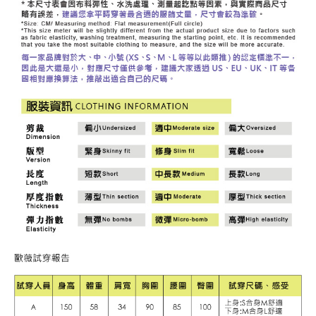
３．未成年的使用者請事先徵得法定代理人或監護人之同意方可使用
每筆NT$120，滿NT$2,500(含以上)免運費
「AFTEE先享後付」，若未經同意申辦者引起之損失，本公司不負相關責
任。
宅配離島
４．使用「AFTEE先享後付」時，將依據個別帳號之用戶狀況，依本公司即
每筆NT$120，滿NT$2,500(含以上)免運費
時審查核予不同之上限額度；若仍有額度不足之情形，本公司將視審查結果
請求用戶進行身份認證。
付款後門市自取
５．嚴禁一人註冊多個帳號或使用他人資訊註冊。若發現惡意使用之情形，
恩沛科技股份有限公司將有權停止該用戶之使用額度並採取法律行動。
免運費
海外配送
查看運費