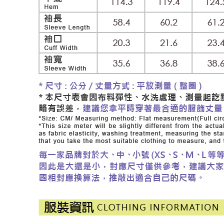
每筆NT$1
結果請求
５．嚴禁
付款後門
形，恩沛
動。
免運費
海外配送