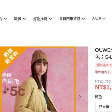
力
歐薇
好物推薦
會員門市資訊
SALE
OUW
色；S-L
超取滿NT$
單件現省千
NT$2,780
NT$1,
顏色
芥末黃