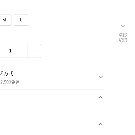
M
L
清除
紀錄
送方式
2,500免運
次付款
期付款
0 利率 每期
NT$393
21家銀行