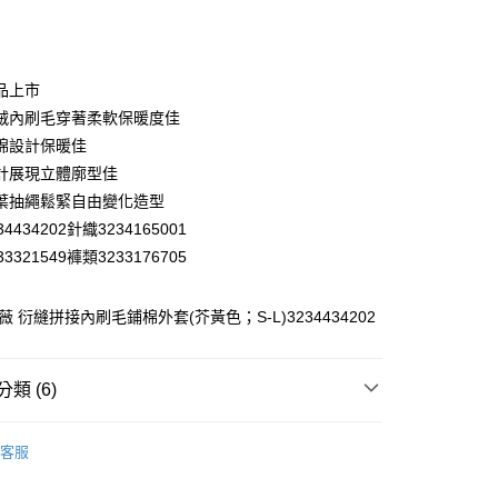
庫商業銀行
第一商業銀行
付款
業銀行
彰化商業銀行
業儲蓄銀行
台北富邦商業銀行
華商業銀行
兆豐國際商業銀行
品上市
小企業銀行
台中商業銀行
絨內刷毛穿著柔軟保暖度佳
台灣）商業銀行
華泰商業銀行
棉設計保暖佳
業銀行
遠東國際商業銀行
計展現立體廓型佳
業銀行
永豐商業銀行
葉抽繩鬆緊自由變化造型
業銀行
星展（台灣）商業銀行
際商業銀行
中國信託商業銀行
4434202針織3234165001
天信用卡公司
3321549褲類3233176705
分期
薇 衍縫拼接內刷毛鋪棉外套(芥黃色；S-L)3234434202
你分期使用說明】
享後付
由台灣大哥大提供，台灣大哥大用戶可立即使用無須另外申請。
式選擇「大哥付你分期」，訂單成立後會自動跳轉到大哥付的交易
證手機門號後，選擇欲分期的期數、繳款截止日，確認付款後即
FTEE先享後付」】
類 (6)
。
先享後付是「在收到商品之後才付款」的支付方式。 讓您購物簡單
准額度、可分期數及費用金額請依後續交易確認頁面所載為準。
心！
WEY】
外套│ JACKET
立30分鐘內，如未前往確認交易或遇審核未通過，訂單將自動取
：不需註冊會員、不需綁卡、不需儲值。
客服
「轉專審核」未通過狀況，表示未達大哥付你分期系統評分，恕
：只要手機號碼，簡訊認證，即可結帳。
付款
WEY】
➤ Outlet│秋冬精選
評估內容。
：先確認商品／服務後，再付款。
式說明】