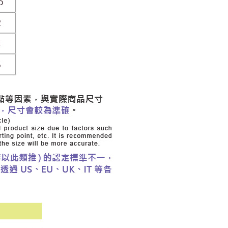
20，滿NT$2,500(含以上)免運費
用戶進行身份認證。
一人註冊多個帳號或使用他人資訊註冊。若發現惡意使用之情
市自取
科技股份有限公司將有權停止該用戶之使用額度並採取法律行
查看運費