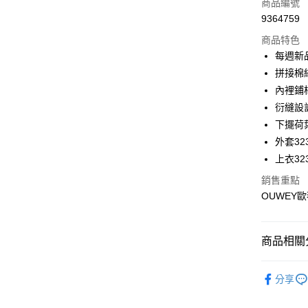
商品編號
合作金
超商取貨
9364759
華南商
LINE Pay
上海商
商品特色
國泰世
每週新
Apple Pay
臺灣中
拼接棉
匯豐（
街口支付
內裡鋪
聯邦商
衍縫設
元大商
悠遊付
下擺荷
玉山商
台新國
全盈+PAY
外套323
台灣樂
上衣323
大哥付你
銷售重點
相關說明
OUWEY歐
【大哥付
AFTEE先
1.本服務
2.付款方
相關說明
流程，驗
【關於「A
商品相關分
完成交易
AFTEE
3.實際核
便利好安
運送方式
【歐薇 OU
4.訂單成
１．簡單
分享
消。如遇
２．便利
全家取貨
【歐薇 OU
無法說明
３．安心
【繳款方