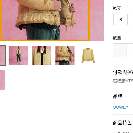
尺寸
S
數量
付款與運
超取滿NT$
付款方式
品牌
信用卡一
OUWEY
信用卡分
商品特色
3 期 