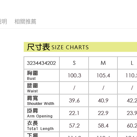
每筆NT$1
【歐薇 OU
1.分期款
【「AFT
醒簡訊。
付款後全
１．於結帳
【歐薇 OU
2.透過簡
付」結帳
每筆NT$1
說明
相關推薦
帳／街口支
活動專區
２．訂單
３．收到繳
萊爾富取
網路限定
【注意事
／ATM／
1.本服務
每筆NT$1
※ 請注意
用戶於交
絡購買商品
款買賣價
先享後付
付款後萊
2.基於同
※ 交易是
每筆NT$1
資料（包
是否繳費成
用，由本
付客戶支
7-11取貨
3.完整用
【注意事
每筆NT$1
１．透過由
交易，需
付款後7-1
求債權轉
每筆NT$1
２．關於
https://aft
宅配
３．未成
「AFTE
每筆NT$1
任。
４．使用「
宅配離島
即時審查