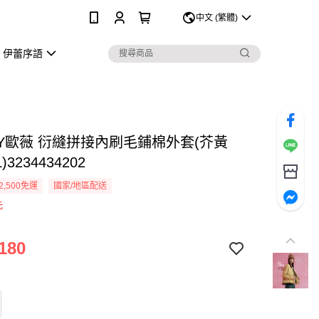
0
中文 (繁體)
伊蕾序語
EY歐薇 衍縫拼接內刷毛鋪棉外套(芥黃
)3234434202
2,500免運
國家/地區配送
元
180