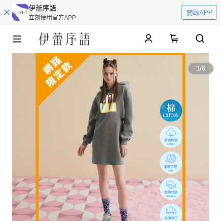
伊蕾序語
開啟APP
立刻使用官方APP
0
1
/
6