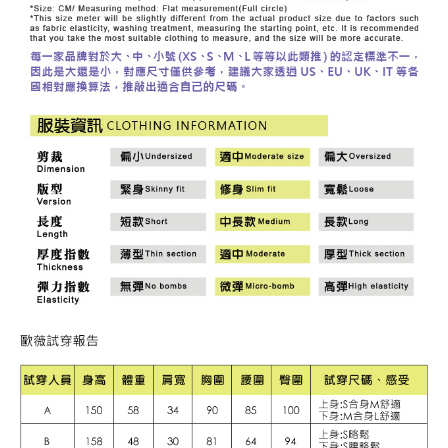
３．未成年的使用者請事先徵得法定代理人或監護人之同意方可使用
每筆NT$120，滿NT$2,500(含以上)免運費
「AFTEE先享後付」，若未經同意申辦者引起之損失，本公司不負相關責
任。
宅配離島
４．使用「AFTEE先享後付」時，將依據個別帳號之用戶狀況，依本公司即
每筆NT$120，滿NT$2,500(含以上)免運費
時審查核予不同之上限額度；若仍有額度不足之情形，本公司將視審查結果
請求用戶進行身份認證。
付款後門市自取
５．嚴禁一人註冊多個帳號或使用他人資訊註冊。若發現惡意使用之情形，
恩沛科技股份有限公司將有權停止該用戶之使用額度並採取法律行動。
免運費
海外配送
查看運費