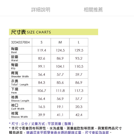
成交易。
AFTEE先享後付是「在收到商品之後才付款」的支付方式。 讓您購物簡單
運送方式
3.實際核准額度、可分期數及費用金額請依後續交易確認頁面所載為準。
便利好安心！
詳細說明
相關推薦
4.訂單成立30分鐘內，如未前往確認交易或遇審核未通過，訂單將自動取
１．簡單：不需註冊會員、不需綁卡、不需儲值。
全家取貨付款
消。如遇「轉專審核」未通過狀況，表示未達大哥付你分期系統評分，恕無
２．便利：只要手機號碼，簡訊認證，即可結帳。
法說明評估內容。
每筆NT$120，滿NT$2,500(含以上)免運費
３．安心：先確認商品／服務後，再付款。
【繳款方式說明】
1.分期款項不併入電信帳單，「大哥付你分期」於每月結算日後寄送繳費提
付款後全家取貨
【「AFTEE先享後付」結帳流程】
醒簡訊。
１．於結帳方式選擇「AFTEE先享後付」後，將跳轉至「AFTEE先享後付」
每筆NT$120，滿NT$2,500(含以上)免運費
2.透過簡訊連結打開帳單後，可選擇「超商條碼／台灣大直營門市／銀行轉
結帳頁面，進行簡訊認證並確認金額後，即可完成結帳。
帳／街口支付／iPASS MONEY」等通路繳費。
２．訂單成立數日內，您將收到繳費通知簡訊。
萊爾富取貨付款
３．收到繳費通知簡訊後14天內，點擊此簡訊中的連結，可透過四大超商／
【注意事項】
每筆NT$120，滿NT$2,500(含以上)免運費
ATM／網路銀行／等多元方式進行付款，方視為交易完成。
1.本服務係由「台灣大哥大股份有限公司」（以下簡稱本公司）所提供，讓
※ 請注意：結帳手續完成當下不需立刻繳費，但若您需要取消訂單，請聯絡
用戶於交易時，得透過本服務購買商品或服務，並由商店將買賣／分期付款
付款後萊爾富取貨
購買商品的店家。未經商家同意取消之訂單仍視為有效，需透過AFTEE先享
買賣價金債權讓與本公司後，依約使用本公司帳單繳交帳款。
後付繳納相關費用。
每筆NT$120，滿NT$2,500(含以上)免運費
2.基於同意付款使用「大哥付你分期」之契約關係目的，商店將以您的個人
※ 交易是否成功請以「AFTEE先享後付 」之結帳頁面顯示為準，若有關於
資料（包含姓名、電話或地址）提供予台灣大哥大進項蒐集、處理及利用，
是否繳費成功／繳費後需取消欲退款等相關疑問，請聯繫「AFTEE先享後付
7-11取貨付款
由本公司與您本人進行分期帳單所需資料之確認、核對及更正。
客戶支援中心」
https://netprotections.freshdesk.com/support/home
3.完整用戶服務條款，請詳閱以下連結：
https://oppay.tw/userRule
每筆NT$120，滿NT$2,500(含以上)免運費
【注意事項】
１．透過由恩沛科技股份有限公司提供之「AFTEE先享後付」服務完成之交
付款後7-11取貨
易，需依本服務之必要範圍內提供個人資料，並將交易相關給付款項請求債
每筆NT$120，滿NT$2,500(含以上)免運費
權轉讓予恩沛科技股份有限公司。
２．關於個人資料處理事宜，請瀏覽以下網址：
宅配
https://aftee.tw/terms/#terms3