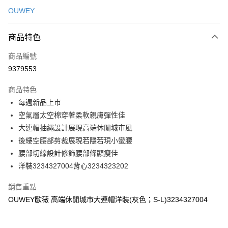
信用卡一次付款
OUWEY
信用卡分期付款
3 期 0 利率 每期
NT$360
21家銀行
商品特色
合作金庫商業銀行
第一商業銀行
超商取貨付款
商品編號
華南商業銀行
彰化商業銀行
9379553
LINE Pay
上海商業儲蓄銀行
台北富邦商業銀行
國泰世華商業銀行
兆豐國際商業銀行
商品特色
Apple Pay
臺灣中小企業銀行
台中商業銀行
每週新品上市
匯豐（台灣）商業銀行
華泰商業銀行
街口支付
空氣層太空棉穿著柔軟親膚彈性佳
聯邦商業銀行
遠東國際商業銀行
元大商業銀行
永豐商業銀行
大連帽抽繩設計展現高端休閒城市風
悠遊付
玉山商業銀行
星展（台灣）商業銀行
後縷空腰部剪裁展現若隱若現小蠻腰
台新國際商業銀行
中國信託商業銀行
全盈+PAY
腰部切線設計修飾腰部條顯瘦佳
台灣樂天信用卡公司
洋裝3234327004背心3234323202
大哥付你分期
相關說明
銷售重點
【大哥付你分期使用說明】
AFTEE先享後付
OUWEY歐薇 高端休閒城市大連帽洋裝(灰色；S-L)3234327004
1.本服務由台灣大哥大提供，台灣大哥大用戶可立即使用無須另外申請。
2.付款方式選擇「大哥付你分期」，訂單成立後會自動跳轉到大哥付的交易
相關說明
流程，驗證手機門號後，選擇欲分期的期數、繳款截止日，確認付款後即完
【關於「AFTEE先享後付」】