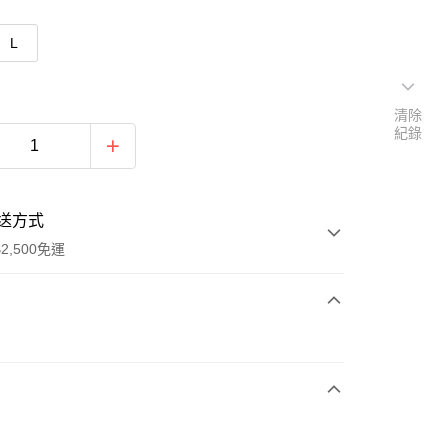
L
清除
紀錄
送方式
2,500免運
次付款
期付款
0 利率 每期
NT$260
21家銀行
庫商業銀行
第一商業銀行
付款