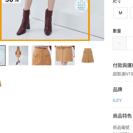
尺寸
M
數量
付款與運
超取滿NT$
付款方式
品牌
信用卡一
ILEY
信用卡分
商品特色
3 期 
商品編號
合作金
超商取貨