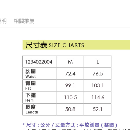
【伊蕾 IL
醒簡訊。
付款後全
１．於結帳
2.透過簡
付」結帳
每筆NT$1
【伊蕾 IL
帳／街口支
２．訂單
３．收到繳
說明
相關推薦
活動專區
萊爾富取
【注意事
／ATM／
1.本服務
每筆NT$1
※ 請注意
網路限定
用戶於交
絡購買商品
款買賣價
先享後付
付款後萊
2.基於同
※ 交易是
每筆NT$1
資料（包
是否繳費成
用，由本
付客戶支
7-11取貨
3.完整用
【注意事
每筆NT$1
１．透過由
交易，需
付款後7-1
求債權轉
每筆NT$1
２．關於
https://aft
宅配
３．未成
「AFTE
每筆NT$1
任。
４．使用「
宅配離島
即時審查
每筆NT$1
結果請求
５．嚴禁