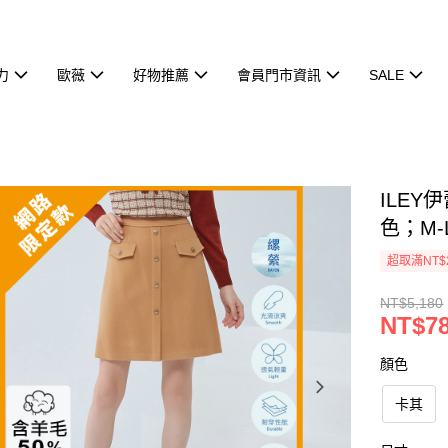
力
歐薇
好物推薦
會員門市資訊
SALE
ILE
色；M-L
超取滿NT$
NT$5,180
NT$7
顏色
卡其