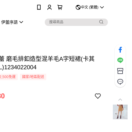
0
中文 (繁體)
伊蕾序語
Y伊蕾 磨毛排釦造型混羊毛A字短裙(卡其
)1234022004
2,500免運
國家/地區配送
80