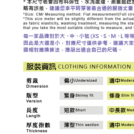
付款後門
形，恩沛
動。
免運費
海外配送