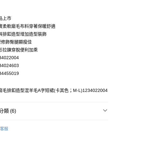
業銀行
彰化商業銀行
業儲蓄銀行
台北富邦商業銀行
華商業銀行
兆豐國際商業銀行
品上市
小企業銀行
台中商業銀行
實柔軟磨毛布料穿著保暖舒適
台灣）商業銀行
華泰商業銀行
與排釦造型增加造型裝飾
業銀行
遠東國際商業銀行
型修飾臀腿顯瘦佳
業銀行
永豐商業銀行
形拉鍊穿脫便利加乘
業銀行
星展（台灣）商業銀行
際商業銀行
中國信託商業銀行
4022004
天信用卡公司
4024603
分期
4455019
你分期使用說明】
享後付
由台灣大哥大提供，台灣大哥大用戶可立即使用無須另外申請。
 磨毛排釦造型混羊毛A字短裙(卡其色；M-L)1234022004
式選擇「大哥付你分期」，訂單成立後會自動跳轉到大哥付的交易
證手機門號後，選擇欲分期的期數、繳款截止日，確認付款後即
FTEE先享後付」】
。
先享後付是「在收到商品之後才付款」的支付方式。 讓您購物簡單
類 (6)
准額度、可分期數及費用金額請依後續交易確認頁面所載為準。
心！
立30分鐘內，如未前往確認交易或遇審核未通過，訂單將自動取
：不需註冊會員、不需綁卡、不需儲值。
「轉專審核」未通過狀況，表示未達大哥付你分期系統評分，恕
EY】
▸ MIT精選 ◂
：只要手機號碼，簡訊認證，即可結帳。
付款
評估內容。
客服
：先確認商品／服務後，再付款。
EY】
式說明】
裙裝│SKIRT
20，滿NT$2,500(含以上)免運費
項不併入電信帳單，「大哥付你分期」於每月結算日後寄送繳費提
EE先享後付」結帳流程】