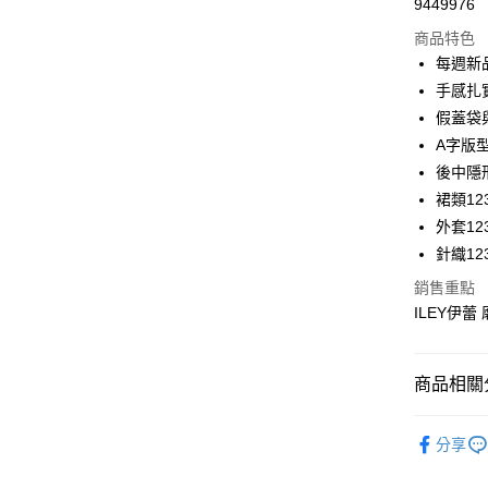
9449976
華南商
LINE Pay
上海商
商品特色
國泰世
每週新
Apple Pay
臺灣中
手感扎
匯豐（
街口支付
假蓋袋
聯邦商
A字版
元大商
悠遊付
後中隱
玉山商
台新國
全盈+PAY
裙類123
台灣樂
外套123
大哥付你
針織123
相關說明
【大哥付
銷售重點
AFTEE先
1.本服務
ILEY伊蕾
2.付款方
相關說明
流程，驗
【關於「A
完成交易
AFTEE
商品相關分
3.實際核
便利好安
運送方式
4.訂單成
１．簡單
消。如遇
【伊蕾 IL
２．便利
全家取貨
無法說明
分享
３．安心
【伊蕾 IL
【繳款方
每筆NT$1
1.分期款
【「AFT