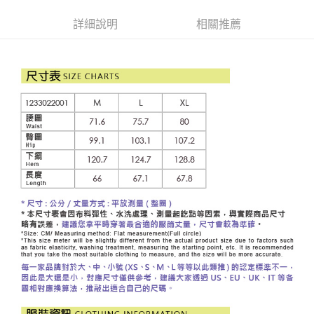
便利好安心！
4.訂單成立30分鐘內，如未前往確認交易或遇審核未通過，訂單將自動取
１．簡單：不需註冊會員、不需綁卡、不需儲值。
全家取貨付款
消。如遇「轉專審核」未通過狀況，表示未達大哥付你分期系統評分，恕無
詳細說明
相關推薦
２．便利：只要手機號碼，簡訊認證，即可結帳。
法說明評估內容。
每筆NT$120，滿NT$2,500(含以上)免運費
３．安心：先確認商品／服務後，再付款。
【繳款方式說明】
1.分期款項不併入電信帳單，「大哥付你分期」於每月結算日後寄送繳費提
付款後全家取貨
【「AFTEE先享後付」結帳流程】
醒簡訊。
１．於結帳方式選擇「AFTEE先享後付」後，將跳轉至「AFTEE先享後付」
每筆NT$120，滿NT$2,500(含以上)免運費
2.透過簡訊連結打開帳單後，可選擇「超商條碼／台灣大直營門市／銀行轉
結帳頁面，進行簡訊認證並確認金額後，即可完成結帳。
帳／街口支付／iPASS MONEY」等通路繳費。
２．訂單成立數日內，您將收到繳費通知簡訊。
萊爾富取貨付款
３．收到繳費通知簡訊後14天內，點擊此簡訊中的連結，可透過四大超商／
【注意事項】
每筆NT$120，滿NT$2,500(含以上)免運費
ATM／網路銀行／等多元方式進行付款，方視為交易完成。
1.本服務係由「台灣大哥大股份有限公司」（以下簡稱本公司）所提供，讓
※ 請注意：結帳手續完成當下不需立刻繳費，但若您需要取消訂單，請聯絡
用戶於交易時，得透過本服務購買商品或服務，並由商店將買賣／分期付款
付款後萊爾富取貨
購買商品的店家。未經商家同意取消之訂單仍視為有效，需透過AFTEE先享
買賣價金債權讓與本公司後，依約使用本公司帳單繳交帳款。
後付繳納相關費用。
每筆NT$120，滿NT$2,500(含以上)免運費
2.基於同意付款使用「大哥付你分期」之契約關係目的，商店將以您的個人
※ 交易是否成功請以「AFTEE先享後付 」之結帳頁面顯示為準，若有關於
資料（包含姓名、電話或地址）提供予台灣大哥大進項蒐集、處理及利用，
是否繳費成功／繳費後需取消欲退款等相關疑問，請聯繫「AFTEE先享後付
7-11取貨付款
由本公司與您本人進行分期帳單所需資料之確認、核對及更正。
客戶支援中心」
https://netprotections.freshdesk.com/support/home
3.完整用戶服務條款，請詳閱以下連結：
https://oppay.tw/userRule
每筆NT$120，滿NT$2,500(含以上)免運費
【注意事項】
１．透過由恩沛科技股份有限公司提供之「AFTEE先享後付」服務完成之交
付款後7-11取貨
易，需依本服務之必要範圍內提供個人資料，並將交易相關給付款項請求債
每筆NT$120，滿NT$2,500(含以上)免運費
權轉讓予恩沛科技股份有限公司。
２．關於個人資料處理事宜，請瀏覽以下網址：
宅配
https://aftee.tw/terms/#terms3
３．未成年的使用者請事先徵得法定代理人或監護人之同意方可使用
每筆NT$120，滿NT$2,500(含以上)免運費