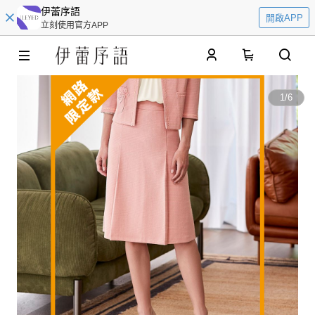
伊蕾序語
開啟APP
立刻使用官方APP
0
1
/
6