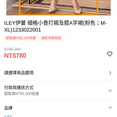
ILEY伊蕾 細格小香打褶及膝A字裙(粉色；M-
XL)1233022001
超取滿NT$2,500免運
國家/地區配送
NT$5,380
NT$780
請選擇商品選項
付款與運送方式
超取滿NT$2,500免運
付款方式
品牌
信用卡一次付款
ILEY