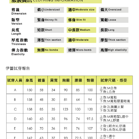
「AFTEE先享後付」，若未經同意申辦者引起之損失，本公司不負相關責
任。
宅配離島
４．使用「AFTEE先享後付」時，將依據個別帳號之用戶狀況，依本公司即
每筆NT$120，滿NT$2,500(含以上)免運費
時審查核予不同之上限額度；若仍有額度不足之情形，本公司將視審查結果
請求用戶進行身份認證。
付款後門市自取
５．嚴禁一人註冊多個帳號或使用他人資訊註冊。若發現惡意使用之情形，
恩沛科技股份有限公司將有權停止該用戶之使用額度並採取法律行動。
免運費
海外配送
查看運費