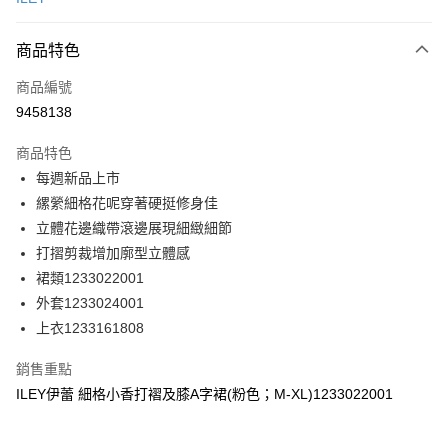
信用卡分期付款
3 期 0 利率 每期
NT$260
21家銀行
商品特色
合作金庫商業銀行
第一商業銀行
超商取貨付款
商品編號
華南商業銀行
彰化商業銀行
9458138
LINE Pay
上海商業儲蓄銀行
台北富邦商業銀行
國泰世華商業銀行
兆豐國際商業銀行
商品特色
Apple Pay
臺灣中小企業銀行
台中商業銀行
每週新品上市
匯豐（台灣）商業銀行
華泰商業銀行
街口支付
縲縈細格花呢穿著硬挺修身佳
聯邦商業銀行
遠東國際商業銀行
元大商業銀行
永豐商業銀行
立體花邊織帶滾邊展現細緻細節
悠遊付
玉山商業銀行
星展（台灣）商業銀行
打摺剪裁增加廓型立體感
台新國際商業銀行
中國信託商業銀行
全盈+PAY
裙類1233022001
台灣樂天信用卡公司
外套1233024001
大哥付你分期
上衣1233161808
相關說明
【大哥付你分期使用說明】
AFTEE先享後付
銷售重點
1.本服務由台灣大哥大提供，台灣大哥大用戶可立即使用無須另外申請。
2.付款方式選擇「大哥付你分期」，訂單成立後會自動跳轉到大哥付的交易
相關說明
ILEY伊蕾 細格小香打褶及膝A字裙(粉色；M-XL)1233022001
流程，驗證手機門號後，選擇欲分期的期數、繳款截止日，確認付款後即完
【關於「AFTEE先享後付」】
成交易。
AFTEE先享後付是「在收到商品之後才付款」的支付方式。 讓您購物簡單
運送方式
3.實際核准額度、可分期數及費用金額請依後續交易確認頁面所載為準。