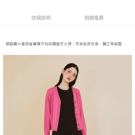
便利好安心！
4.訂單成立30分鐘內，如未前往確認交易或遇審核未通過，訂單將自動取
１．簡單：不需註冊會員、不需綁卡、不需儲值。
全家取貨付款
消。如遇「轉專審核」未通過狀況，表示未達大哥付你分期系統評分，恕無
２．便利：只要手機號碼，簡訊認證，即可結帳。
法說明評估內容。
每筆NT$120，滿NT$2,500(含以上)免運費
３．安心：先確認商品／服務後，再付款。
詳細說明
相關推薦
【繳款方式說明】
1.分期款項不併入電信帳單，「大哥付你分期」於每月結算日後寄送繳費提
付款後全家取貨
【「AFTEE先享後付」結帳流程】
醒簡訊。
１．於結帳方式選擇「AFTEE先享後付」後，將跳轉至「AFTEE先享後付」
每筆NT$120，滿NT$2,500(含以上)免運費
2.透過簡訊連結打開帳單後，可選擇「超商條碼／台灣大直營門市／銀行轉
結帳頁面，進行簡訊認證並確認金額後，即可完成結帳。
帳／街口支付／iPASS MONEY」等通路繳費。
２．訂單成立數日內，您將收到繳費通知簡訊。
萊爾富取貨付款
３．收到繳費通知簡訊後14天內，點擊此簡訊中的連結，可透過四大超商／
【注意事項】
每筆NT$120，滿NT$2,500(含以上)免運費
ATM／網路銀行／等多元方式進行付款，方視為交易完成。
1.本服務係由「台灣大哥大股份有限公司」（以下簡稱本公司）所提供，讓
※ 請注意：結帳手續完成當下不需立刻繳費，但若您需要取消訂單，請聯絡
用戶於交易時，得透過本服務購買商品或服務，並由商店將買賣／分期付款
付款後萊爾富取貨
購買商品的店家。未經商家同意取消之訂單仍視為有效，需透過AFTEE先享
買賣價金債權讓與本公司後，依約使用本公司帳單繳交帳款。
後付繳納相關費用。
每筆NT$120，滿NT$2,500(含以上)免運費
2.基於同意付款使用「大哥付你分期」之契約關係目的，商店將以您的個人
※ 交易是否成功請以「AFTEE先享後付 」之結帳頁面顯示為準，若有關於
資料（包含姓名、電話或地址）提供予台灣大哥大進項蒐集、處理及利用，
是否繳費成功／繳費後需取消欲退款等相關疑問，請聯繫「AFTEE先享後付
7-11取貨付款
由本公司與您本人進行分期帳單所需資料之確認、核對及更正。
客戶支援中心」
https://netprotections.freshdesk.com/support/home
3.完整用戶服務條款，請詳閱以下連結：
https://oppay.tw/userRule
每筆NT$120，滿NT$2,500(含以上)免運費
【注意事項】
１．透過由恩沛科技股份有限公司提供之「AFTEE先享後付」服務完成之交
付款後7-11取貨
易，需依本服務之必要範圍內提供個人資料，並將交易相關給付款項請求債
每筆NT$120，滿NT$2,500(含以上)免運費
權轉讓予恩沛科技股份有限公司。
２．關於個人資料處理事宜，請瀏覽以下網址：
宅配
https://aftee.tw/terms/#terms3
３．未成年的使用者請事先徵得法定代理人或監護人之同意方可使用
每筆NT$120，滿NT$2,500(含以上)免運費