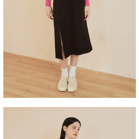
「AFTEE先享後付」，若未經同意申辦者引起之損失，本公司不負相關責
任。
宅配離島
４．使用「AFTEE先享後付」時，將依據個別帳號之用戶狀況，依本公司即
每筆NT$120，滿NT$2,500(含以上)免運費
時審查核予不同之上限額度；若仍有額度不足之情形，本公司將視審查結果
請求用戶進行身份認證。
付款後門市自取
５．嚴禁一人註冊多個帳號或使用他人資訊註冊。若發現惡意使用之情形，
恩沛科技股份有限公司將有權停止該用戶之使用額度並採取法律行動。
免運費
海外配送
查看運費