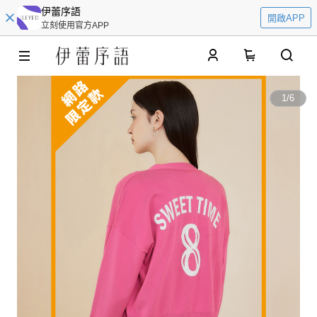
伊蕾序語
開啟APP
立刻使用官方APP
0
1
/
6