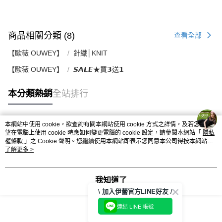
商品相關分類 (8)
查看全部
【歐薇 OUWEY】
針織│KNIT
【歐薇 OUWEY】
𝙎𝘼𝙇𝙀★買𝟯送𝟭
本分類熱銷
全站排行
本網站中使用 cookie，欲查詢有關本網站使用 cookie 方式之詳情，及若您不希
熱門標籤
望在電腦上使用 cookie 時應如何變更電腦的 cookie 設定，請參閱本網站「
隱私
權條款
」之 Cookie 聲明。您繼續使用本網站即表示您同意本公司得按本網站使
用條款之 Cookie 聲明使用 cookie。
了解更多 >
我知道了
\ 加入伊蕾官方LINE好友 /
連結 LINE 帳號