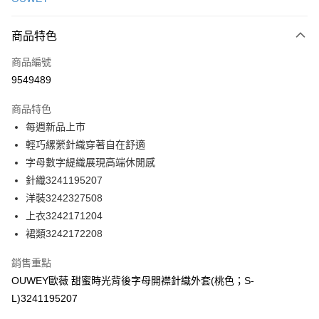
信用卡分期付款
3 期 0 利率 每期
NT$230
21家銀行
商品特色
合作金庫商業銀行
第一商業銀行
超商取貨付款
商品編號
華南商業銀行
彰化商業銀行
9549489
LINE Pay
上海商業儲蓄銀行
台北富邦商業銀行
國泰世華商業銀行
兆豐國際商業銀行
商品特色
Apple Pay
臺灣中小企業銀行
台中商業銀行
每週新品上市
匯豐（台灣）商業銀行
華泰商業銀行
街口支付
輕巧縲縈針織穿著自在舒適
聯邦商業銀行
遠東國際商業銀行
元大商業銀行
永豐商業銀行
字母數字緹織展現高端休閒感
悠遊付
玉山商業銀行
星展（台灣）商業銀行
針織3241195207
台新國際商業銀行
中國信託商業銀行
全盈+PAY
洋裝3242327508
台灣樂天信用卡公司
上衣3242171204
大哥付你分期
裙類3242172208
相關說明
【大哥付你分期使用說明】
AFTEE先享後付
銷售重點
1.本服務由台灣大哥大提供，台灣大哥大用戶可立即使用無須另外申請。
2.付款方式選擇「大哥付你分期」，訂單成立後會自動跳轉到大哥付的交易
相關說明
OUWEY歐薇 甜蜜時光背後字母開襟針織外套(桃色；S-
流程，驗證手機門號後，選擇欲分期的期數、繳款截止日，確認付款後即完
【關於「AFTEE先享後付」】
L)3241195207
成交易。
AFTEE先享後付是「在收到商品之後才付款」的支付方式。 讓您購物簡單
運送方式
3.實際核准額度、可分期數及費用金額請依後續交易確認頁面所載為準。