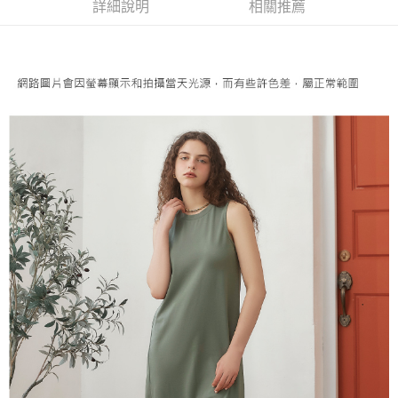
成交易。
詳細說明
相關推薦
AFTEE先享後付是「在收到商品之後才付款」的支付方式。 讓您購物簡單
運送方式
3.實際核准額度、可分期數及費用金額請依後續交易確認頁面所載為準。
便利好安心！
4.訂單成立30分鐘內，如未前往確認交易或遇審核未通過，訂單將自動取
１．簡單：不需註冊會員、不需綁卡、不需儲值。
全家取貨付款
消。如遇「轉專審核」未通過狀況，表示未達大哥付你分期系統評分，恕無
２．便利：只要手機號碼，簡訊認證，即可結帳。
法說明評估內容。
每筆NT$120，滿NT$2,500(含以上)免運費
３．安心：先確認商品／服務後，再付款。
【繳款方式說明】
1.分期款項不併入電信帳單，「大哥付你分期」於每月結算日後寄送繳費提
付款後全家取貨
【「AFTEE先享後付」結帳流程】
醒簡訊。
１．於結帳方式選擇「AFTEE先享後付」後，將跳轉至「AFTEE先享後付」
每筆NT$120，滿NT$2,500(含以上)免運費
2.透過簡訊連結打開帳單後，可選擇「超商條碼／台灣大直營門市／銀行轉
結帳頁面，進行簡訊認證並確認金額後，即可完成結帳。
帳／街口支付／iPASS MONEY」等通路繳費。
２．訂單成立數日內，您將收到繳費通知簡訊。
萊爾富取貨付款
３．收到繳費通知簡訊後14天內，點擊此簡訊中的連結，可透過四大超商／
【注意事項】
每筆NT$120，滿NT$2,500(含以上)免運費
ATM／網路銀行／等多元方式進行付款，方視為交易完成。
1.本服務係由「台灣大哥大股份有限公司」（以下簡稱本公司）所提供，讓
※ 請注意：結帳手續完成當下不需立刻繳費，但若您需要取消訂單，請聯絡
用戶於交易時，得透過本服務購買商品或服務，並由商店將買賣／分期付款
付款後萊爾富取貨
購買商品的店家。未經商家同意取消之訂單仍視為有效，需透過AFTEE先享
買賣價金債權讓與本公司後，依約使用本公司帳單繳交帳款。
後付繳納相關費用。
每筆NT$120，滿NT$2,500(含以上)免運費
2.基於同意付款使用「大哥付你分期」之契約關係目的，商店將以您的個人
※ 交易是否成功請以「AFTEE先享後付 」之結帳頁面顯示為準，若有關於
資料（包含姓名、電話或地址）提供予台灣大哥大進項蒐集、處理及利用，
是否繳費成功／繳費後需取消欲退款等相關疑問，請聯繫「AFTEE先享後付
7-11取貨付款
由本公司與您本人進行分期帳單所需資料之確認、核對及更正。
客戶支援中心」
https://netprotections.freshdesk.com/support/home
3.完整用戶服務條款，請詳閱以下連結：
https://oppay.tw/userRule
每筆NT$120，滿NT$2,500(含以上)免運費
【注意事項】
１．透過由恩沛科技股份有限公司提供之「AFTEE先享後付」服務完成之交
付款後7-11取貨
易，需依本服務之必要範圍內提供個人資料，並將交易相關給付款項請求債
每筆NT$120，滿NT$2,500(含以上)免運費
權轉讓予恩沛科技股份有限公司。
２．關於個人資料處理事宜，請瀏覽以下網址：
宅配
https://aftee.tw/terms/#terms3