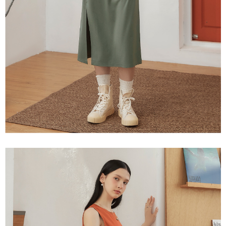
３．未成年的使用者請事先徵得法定代理人或監護人之同意方可使用
每筆NT$120，滿NT$2,500(含以上)免運費
「AFTEE先享後付」，若未經同意申辦者引起之損失，本公司不負相關責
任。
宅配離島
４．使用「AFTEE先享後付」時，將依據個別帳號之用戶狀況，依本公司即
每筆NT$120，滿NT$2,500(含以上)免運費
時審查核予不同之上限額度；若仍有額度不足之情形，本公司將視審查結果
請求用戶進行身份認證。
付款後門市自取
５．嚴禁一人註冊多個帳號或使用他人資訊註冊。若發現惡意使用之情形，
恩沛科技股份有限公司將有權停止該用戶之使用額度並採取法律行動。
免運費
海外配送
查看運費