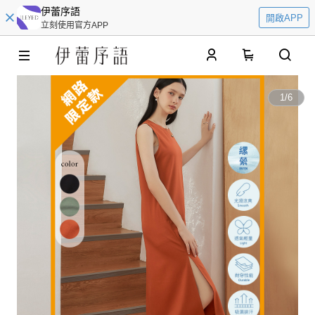
伊蕾序語
開啟APP
立刻使用官方APP
0
1
/
6