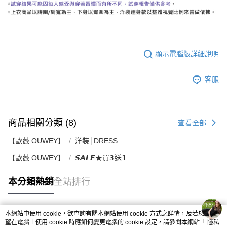
顯示電腦版詳細說明
客服
商品相關分類 (8)
查看全部
【歐薇 OUWEY】
洋裝│DRESS
【歐薇 OUWEY】
𝙎𝘼𝙇𝙀★買𝟯送𝟭
本分類熱銷
全站排行
本網站中使用 cookie，欲查詢有關本網站使用 cookie 方式之詳情，及若您不希
熱門標籤
望在電腦上使用 cookie 時應如何變更電腦的 cookie 設定，請參閱本網站「
隱私