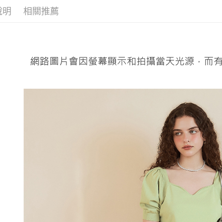
醒簡訊。
付款後全
１．於結帳
說明
相關推薦
【歐薇 OU
2.透過簡
付」結帳
每筆NT$1
帳／街口支
２．訂單
【歐薇 OU
３．收到繳
萊爾富取
【注意事
／ATM／
活動專區
1.本服務
每筆NT$1
※ 請注意
用戶於交
絡購買商品
款買賣價
先享後付
付款後萊
2.基於同
※ 交易是
每筆NT$1
資料（包
是否繳費成
用，由本
付客戶支
7-11取貨
3.完整用
【注意事
每筆NT$1
１．透過由
交易，需
付款後7-1
求債權轉
每筆NT$1
２．關於
https://aft
宅配
３．未成
「AFTE
每筆NT$1
任。
４．使用「
宅配離島
即時審查
每筆NT$1
結果請求
５．嚴禁