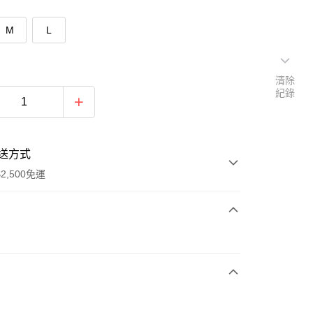
M
L
清除
紀錄
送方式
2,500免運
次付款
期付款
0 利率 每期
NT$230
21家銀行
庫商業銀行
第一商業銀行
付款