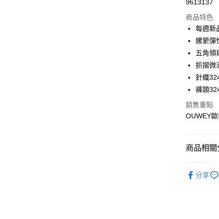
9613137
華南商
LINE Pay
上海商
商品特色
國泰世
每週新
Apple Pay
臺灣中
縲縈彈
匯豐（
街口支付
五角領
聯邦商
抓摺微
元大商
悠遊付
針織324
玉山商
台新國
全盈+PAY
褲類324
台灣樂
銷售重點
大哥付你
OUWEY歐
相關說明
【大哥付
AFTEE先
1.本服務
2.付款方
相關說明
商品相關分
流程，驗
【關於「A
完成交易
AFTEE
【歐薇 OU
3.實際核
便利好安
分享
運送方式
4.訂單成
【歐薇 OU
１．簡單
消。如遇
２．便利
全家取貨
無法說明
【歐薇 OU
３．安心
【繳款方
每筆NT$1
【歐薇 OU
1.分期款
【「AFT