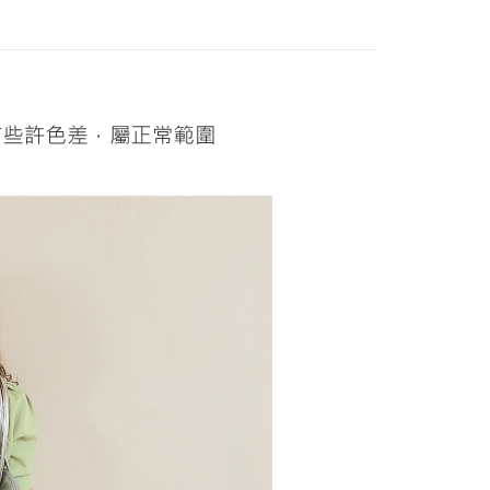
家取貨
方式選擇「AFTEE先享後付」後，將跳轉至「AFTEE先享後
WEY】
全部商品│ALL
訊連結打開帳單後，可選擇「超商條碼／台灣大直營門市／銀行轉
頁面，進行簡訊認證並確認金額後，即可完成結帳。
20，滿NT$2,500(含以上)免運費
付／iPASS MONEY」等通路繳費。
成立數日內，您將收到繳費通知簡訊。
WEY】
𝙎𝘼𝙇𝙀│上衣
費通知簡訊後14天內，點擊此簡訊中的連結，可透過四大超商
貨付款
項】
網路銀行／等多元方式進行付款，方視為交易完成。
係由「台灣大哥大股份有限公司」（以下簡稱本公司）所提供，讓
20，滿NT$2,500(含以上)免運費
：結帳手續完成當下不需立刻繳費，但若您需要取消訂單，請聯
易時，得透過本服務購買商品或服務，並由商店將買賣／分期付
的店家。未經商家同意取消之訂單仍視為有效，需透過AFTEE
金債權讓與本公司後，依約使用本公司帳單繳交帳款。
繳納相關費用。
爾富取貨
意付款使用「大哥付你分期」之契約關係目的，商店將以您的個人
否成功請以「AFTEE先享後付 」之結帳頁面顯示為準，若有關於
20，滿NT$2,500(含以上)免運費
含姓名、電話或地址）提供予台灣大哥大進項蒐集、處理及利
功／繳費後需取消欲退款等相關疑問，請聯繫「AFTEE先享後
公司與您本人進行分期帳單所需資料之確認、核對及更正。
援中心」
https://netprotections.freshdesk.com/support/home
付款
戶服務條款，請詳閱以下連結：
https://oppay.tw/userRule
項】
20，滿NT$2,500(含以上)免運費
恩沛科技股份有限公司提供之「AFTEE先享後付」服務完成之
依本服務之必要範圍內提供個人資料，並將交易相關給付款項請
1取貨
讓予恩沛科技股份有限公司。
20，滿NT$2,500(含以上)免運費
個人資料處理事宜，請瀏覽以下網址：
ee.tw/terms/#terms3
年的使用者請事先徵得法定代理人或監護人之同意方可使用
E先享後付」，若未經同意申辦者引起之損失，本公司不負相關責
20，滿NT$2,500(含以上)免運費
AFTEE先享後付」時，將依據個別帳號之用戶狀況，依本公司
核予不同之上限額度；若仍有額度不足之情形，本公司將視審查
20，滿NT$2,500(含以上)免運費
用戶進行身份認證。
一人註冊多個帳號或使用他人資訊註冊。若發現惡意使用之情