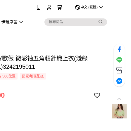
0
中文 (繁體)
伊蕾序語
EY歐薇 微澎袖五角領針織上衣(淺綠
)3242195011
2,500免運
國家/地區配送
90