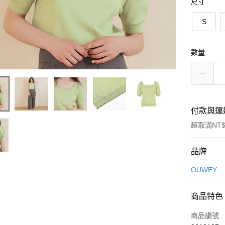
尺寸
S
數量
付款與運
超取滿NT$
付款方式
品牌
信用卡一
OUWEY
信用卡分
商品特色
3 期 
商品編號
合作金
超商取貨