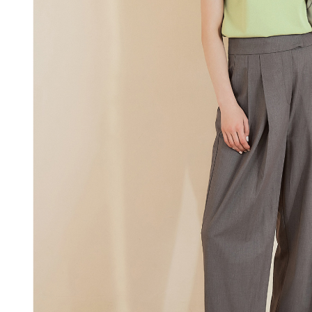
付款後門
形，恩沛
動。
免運費
海外配送