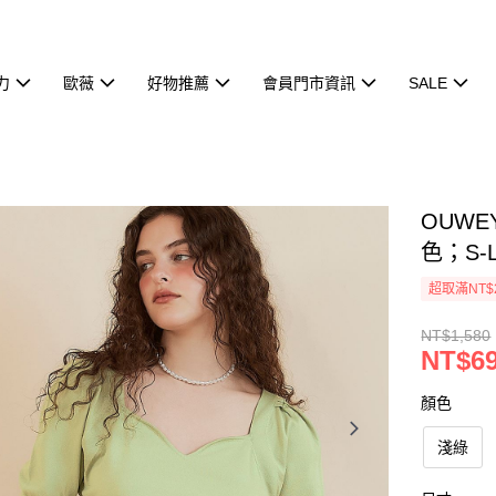
力
歐薇
好物推薦
會員門市資訊
SALE
OUW
色；S-L
超取滿NT$
NT$1,580
NT$6
顏色
淺綠