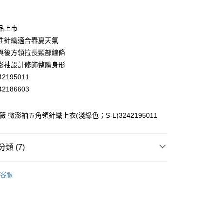
業銀行
彰化商業銀行
業儲蓄銀行
台北富邦商業銀行
華商業銀行
兆豐國際商業銀行
品上市
小企業銀行
台中商業銀行
性針織適合春夏天氣
台灣）商業銀行
華泰商業銀行
與後方領拉長頸部線條
業銀行
遠東國際商業銀行
澎袖設計修飾整體身形
業銀行
永豐商業銀行
2195011
業銀行
星展（台灣）商業銀行
際商業銀行
中國信託商業銀行
2186603
天信用卡公司
分期
薇 微澎袖五角領針織上衣(淺綠色；S-L)3242195011
你分期使用說明】
享後付
由台灣大哥大提供，台灣大哥大用戶可立即使用無須另外申請。
式選擇「大哥付你分期」，訂單成立後會自動跳轉到大哥付的交易
類 (7)
證手機門號後，選擇欲分期的期數、繳款截止日，確認付款後即
FTEE先享後付」】
。
先享後付是「在收到商品之後才付款」的支付方式。 讓您購物簡單
WEY】
針織│KNIT
准額度、可分期數及費用金額請依後續交易確認頁面所載為準。
心！
客服
立30分鐘內，如未前往確認交易或遇審核未通過，訂單將自動取
WEY】
：不需註冊會員、不需綁卡、不需儲值。
𝙎𝘼𝙇𝙀★買𝟯送𝟭
「轉專審核」未通過狀況，表示未達大哥付你分期系統評分，恕
：只要手機號碼，簡訊認證，即可結帳。
付款
評估內容。
WEY】
➤ Outlet│春夏精選
：先確認商品／服務後，再付款。
式說明】
20，滿NT$2,500(含以上)免運費
WEY】
薇甜職場女力
項不併入電信帳單，「大哥付你分期」於每月結算日後寄送繳費提
EE先享後付」結帳流程】