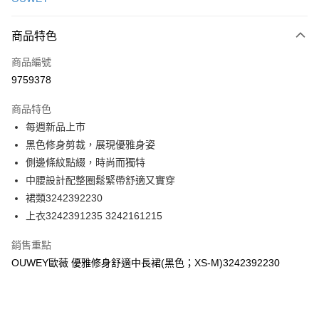
信用卡分期付款
3 期 0 利率 每期
NT$263
21家銀行
商品特色
合作金庫商業銀行
第一商業銀行
超商取貨付款
商品編號
華南商業銀行
彰化商業銀行
9759378
LINE Pay
上海商業儲蓄銀行
台北富邦商業銀行
國泰世華商業銀行
兆豐國際商業銀行
商品特色
Apple Pay
臺灣中小企業銀行
台中商業銀行
每週新品上市
匯豐（台灣）商業銀行
華泰商業銀行
街口支付
黑色修身剪裁，展現優雅身姿
聯邦商業銀行
遠東國際商業銀行
元大商業銀行
永豐商業銀行
側邊條紋點綴，時尚而獨特
悠遊付
玉山商業銀行
星展（台灣）商業銀行
中腰設計配整圈鬆緊帶舒適又實穿
台新國際商業銀行
中國信託商業銀行
全盈+PAY
裙類3242392230
台灣樂天信用卡公司
上衣3242391235 3242161215
大哥付你分期
相關說明
銷售重點
【大哥付你分期使用說明】
AFTEE先享後付
OUWEY歐薇 優雅修身舒適中長裙(黑色；XS-M)3242392230
1.本服務由台灣大哥大提供，台灣大哥大用戶可立即使用無須另外申請。
2.付款方式選擇「大哥付你分期」，訂單成立後會自動跳轉到大哥付的交易
相關說明
流程，驗證手機門號後，選擇欲分期的期數、繳款截止日，確認付款後即完
【關於「AFTEE先享後付」】
成交易。
AFTEE先享後付是「在收到商品之後才付款」的支付方式。 讓您購物簡單
運送方式
3.實際核准額度、可分期數及費用金額請依後續交易確認頁面所載為準。