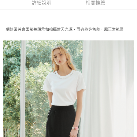
便利好安心！
詳細說明
相關推薦
4.訂單成立30分鐘內，如未前往確認交易或遇審核未通過，訂單將自動取
１．簡單：不需註冊會員、不需綁卡、不需儲值。
全家取貨付款
消。如遇「轉專審核」未通過狀況，表示未達大哥付你分期系統評分，恕無
２．便利：只要手機號碼，簡訊認證，即可結帳。
法說明評估內容。
每筆NT$120，滿NT$2,500(含以上)免運費
３．安心：先確認商品／服務後，再付款。
【繳款方式說明】
1.分期款項不併入電信帳單，「大哥付你分期」於每月結算日後寄送繳費提
付款後全家取貨
【「AFTEE先享後付」結帳流程】
醒簡訊。
１．於結帳方式選擇「AFTEE先享後付」後，將跳轉至「AFTEE先享後付」
每筆NT$120，滿NT$2,500(含以上)免運費
2.透過簡訊連結打開帳單後，可選擇「超商條碼／台灣大直營門市／銀行轉
結帳頁面，進行簡訊認證並確認金額後，即可完成結帳。
帳／街口支付／iPASS MONEY」等通路繳費。
２．訂單成立數日內，您將收到繳費通知簡訊。
萊爾富取貨付款
３．收到繳費通知簡訊後14天內，點擊此簡訊中的連結，可透過四大超商／
【注意事項】
每筆NT$120，滿NT$2,500(含以上)免運費
ATM／網路銀行／等多元方式進行付款，方視為交易完成。
1.本服務係由「台灣大哥大股份有限公司」（以下簡稱本公司）所提供，讓
※ 請注意：結帳手續完成當下不需立刻繳費，但若您需要取消訂單，請聯絡
用戶於交易時，得透過本服務購買商品或服務，並由商店將買賣／分期付款
付款後萊爾富取貨
購買商品的店家。未經商家同意取消之訂單仍視為有效，需透過AFTEE先享
買賣價金債權讓與本公司後，依約使用本公司帳單繳交帳款。
後付繳納相關費用。
每筆NT$120，滿NT$2,500(含以上)免運費
2.基於同意付款使用「大哥付你分期」之契約關係目的，商店將以您的個人
※ 交易是否成功請以「AFTEE先享後付 」之結帳頁面顯示為準，若有關於
資料（包含姓名、電話或地址）提供予台灣大哥大進項蒐集、處理及利用，
是否繳費成功／繳費後需取消欲退款等相關疑問，請聯繫「AFTEE先享後付
7-11取貨付款
由本公司與您本人進行分期帳單所需資料之確認、核對及更正。
客戶支援中心」
https://netprotections.freshdesk.com/support/home
3.完整用戶服務條款，請詳閱以下連結：
https://oppay.tw/userRule
每筆NT$120，滿NT$2,500(含以上)免運費
【注意事項】
１．透過由恩沛科技股份有限公司提供之「AFTEE先享後付」服務完成之交
付款後7-11取貨
易，需依本服務之必要範圍內提供個人資料，並將交易相關給付款項請求債
每筆NT$120，滿NT$2,500(含以上)免運費
權轉讓予恩沛科技股份有限公司。
２．關於個人資料處理事宜，請瀏覽以下網址：
宅配
https://aftee.tw/terms/#terms3
３．未成年的使用者請事先徵得法定代理人或監護人之同意方可使用
每筆NT$120，滿NT$2,500(含以上)免運費