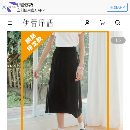
伊蕾序語
開啟APP
立刻使用官方APP
0
1
/
6