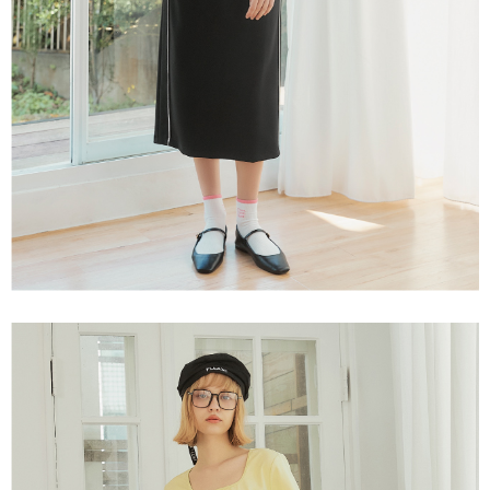
「AFTEE先享後付」，若未經同意申辦者引起之損失，本公司不負相關責
任。
宅配離島
４．使用「AFTEE先享後付」時，將依據個別帳號之用戶狀況，依本公司即
每筆NT$120，滿NT$2,500(含以上)免運費
時審查核予不同之上限額度；若仍有額度不足之情形，本公司將視審查結果
請求用戶進行身份認證。
付款後門市自取
５．嚴禁一人註冊多個帳號或使用他人資訊註冊。若發現惡意使用之情形，
恩沛科技股份有限公司將有權停止該用戶之使用額度並採取法律行動。
免運費
海外配送
查看運費