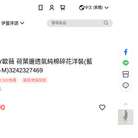
0
中文 (繁體)
伊蕾序語
EY歐薇 荷葉邊透氣純棉碎花洋裝(藍
M)3242327469
2,500免運
國家/地區配送
元
90