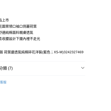
庫商業銀行
第一商業銀行
付款
業銀行
彰化商業銀行
業儲蓄銀行
台北富邦商業銀行
華商業銀行
兆豐國際商業銀行
品上市
小企業銀行
台中商業銀行
花圖案領口袖口俏麗荷葉
台灣）商業銀行
華泰商業銀行
舒適純棉面料親膚透氣
業銀行
遠東國際商業銀行
性收腰設計下擺內裡不走光
業銀行
永豐商業銀行
業銀行
星展（台灣）商業銀行
際商業銀行
中國信託商業銀行
薇 荷葉邊透氣純棉碎花洋裝(藍色；XS-M)3242327469
天信用卡公司
分期
類 (7)
你分期使用說明】
享後付
由台灣大哥大提供，台灣大哥大用戶可立即使用無須另外申請。
WEY】
洋裝│DRESS
式選擇「大哥付你分期」，訂單成立後會自動跳轉到大哥付的交易
客服
證手機門號後，選擇欲分期的期數、繳款截止日，確認付款後即
FTEE先享後付」】
WEY】
𝙎𝘼𝙇𝙀★買𝟯送𝟭
。
先享後付是「在收到商品之後才付款」的支付方式。 讓您購物簡單
准額度、可分期數及費用金額請依後續交易確認頁面所載為準。
心！
WEY】
涼爽透氣降溫
立30分鐘內，如未前往確認交易或遇審核未通過，訂單將自動取
：不需註冊會員、不需綁卡、不需儲值。
「轉專審核」未通過狀況，表示未達大哥付你分期系統評分，恕
WEY】
➤ Outlet│春夏精選
：只要手機號碼，簡訊認證，即可結帳。
付款
評估內容。
：先確認商品／服務後，再付款。
WEY】
全部商品│ALL
式說明】