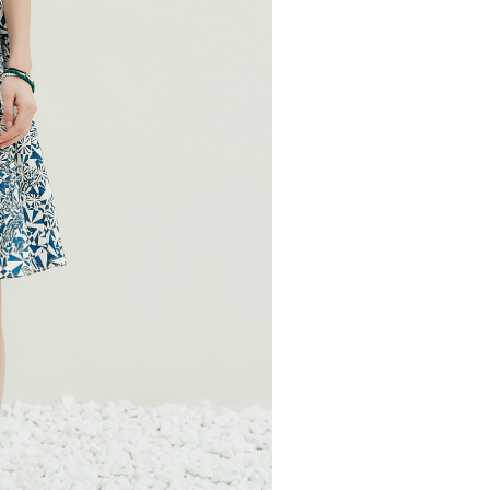
20，滿NT$2,500(含以上)免運費
用戶進行身份認證。
一人註冊多個帳號或使用他人資訊註冊。若發現惡意使用之情
市自取
科技股份有限公司將有權停止該用戶之使用額度並採取法律行
查看運費