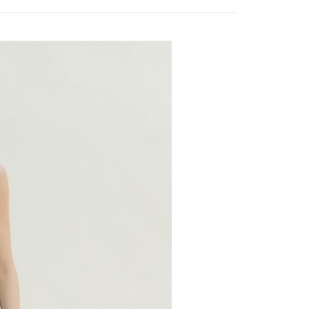
20，滿NT$2,500(含以上)免運費
項不併入電信帳單，「大哥付你分期」於每月結算日後寄送繳費提
EE先享後付」結帳流程】
WEY】
𝙎𝘼𝙇𝙀│​洋裝
家取貨
方式選擇「AFTEE先享後付」後，將跳轉至「AFTEE先享後
訊連結打開帳單後，可選擇「超商條碼／台灣大直營門市／銀行轉
頁面，進行簡訊認證並確認金額後，即可完成結帳。
20，滿NT$2,500(含以上)免運費
付／iPASS MONEY」等通路繳費。
成立數日內，您將收到繳費通知簡訊。
費通知簡訊後14天內，點擊此簡訊中的連結，可透過四大超商
貨付款
項】
網路銀行／等多元方式進行付款，方視為交易完成。
係由「台灣大哥大股份有限公司」（以下簡稱本公司）所提供，讓
20，滿NT$2,500(含以上)免運費
：結帳手續完成當下不需立刻繳費，但若您需要取消訂單，請聯
易時，得透過本服務購買商品或服務，並由商店將買賣／分期付
的店家。未經商家同意取消之訂單仍視為有效，需透過AFTEE
金債權讓與本公司後，依約使用本公司帳單繳交帳款。
繳納相關費用。
爾富取貨
意付款使用「大哥付你分期」之契約關係目的，商店將以您的個人
否成功請以「AFTEE先享後付 」之結帳頁面顯示為準，若有關於
20，滿NT$2,500(含以上)免運費
含姓名、電話或地址）提供予台灣大哥大進項蒐集、處理及利
功／繳費後需取消欲退款等相關疑問，請聯繫「AFTEE先享後
公司與您本人進行分期帳單所需資料之確認、核對及更正。
援中心」
https://netprotections.freshdesk.com/support/home
付款
戶服務條款，請詳閱以下連結：
https://oppay.tw/userRule
項】
20，滿NT$2,500(含以上)免運費
恩沛科技股份有限公司提供之「AFTEE先享後付」服務完成之
依本服務之必要範圍內提供個人資料，並將交易相關給付款項請
1取貨
讓予恩沛科技股份有限公司。
20，滿NT$2,500(含以上)免運費
個人資料處理事宜，請瀏覽以下網址：
ee.tw/terms/#terms3
年的使用者請事先徵得法定代理人或監護人之同意方可使用
E先享後付」，若未經同意申辦者引起之損失，本公司不負相關責
20，滿NT$2,500(含以上)免運費
AFTEE先享後付」時，將依據個別帳號之用戶狀況，依本公司
核予不同之上限額度；若仍有額度不足之情形，本公司將視審查