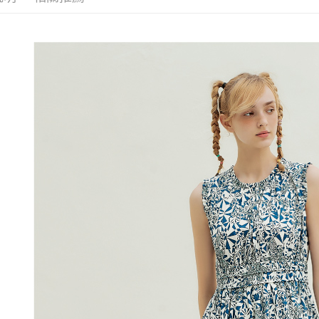
每筆NT$1
1.分期款
【「AFT
【歐薇 OU
醒簡訊。
付款後全
１．於結帳
2.透過簡
付」結帳
活動專區
每筆NT$1
帳／街口支
２．訂單
３．收到繳
萊爾富取
【注意事
／ATM／
1.本服務
每筆NT$1
※ 請注意
用戶於交
絡購買商品
款買賣價
先享後付
付款後萊
2.基於同
※ 交易是
每筆NT$1
資料（包
是否繳費成
用，由本
付客戶支
7-11取貨
3.完整用
【注意事
每筆NT$1
１．透過由
交易，需
付款後7-1
求債權轉
每筆NT$1
２．關於
https://aft
宅配
３．未成
「AFTE
每筆NT$1
任。
４．使用「
宅配離島
即時審查