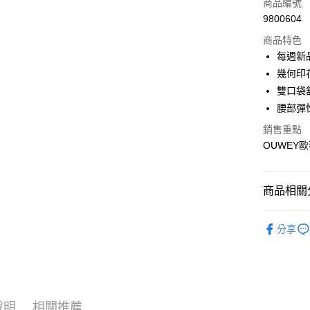
商品編號
合作金
超商取貨
9800604
華南商
LINE Pay
上海商
商品特色
國泰世
每週新
Apple Pay
臺灣中
幾何印
匯豐（
街口支付
雙口袋
聯邦商
腰部彈
元大商
悠遊付
玉山商
銷售重點
台新國
全盈+PAY
OUWEY歐
台灣樂
大哥付你
相關說明
商品相關分
【大哥付
AFTEE先
1.本服務
【歐薇 OU
2.付款方
相關說明
分享
流程，驗
【關於「A
【歐薇 OU
完成交易
AFTEE
3.實際核
便利好安
【歐薇 OU
運送方式
4.訂單成
１．簡單
消。如遇
【歐薇 OU
２．便利
全家取貨
無法說明
３．安心
說明
相關推薦
【歐薇 OU
【繳款方