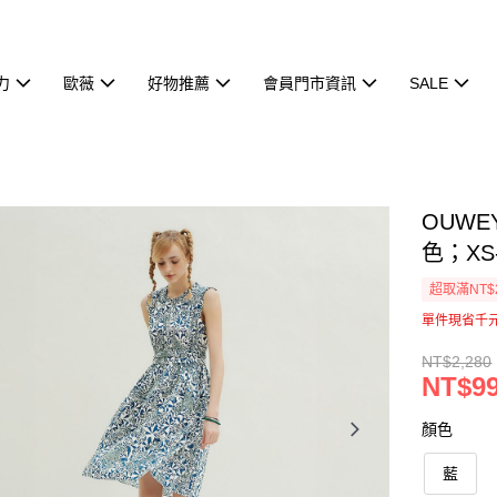
力
歐薇
好物推薦
會員門市資訊
SALE
OUW
色；XS-
超取滿NT$
單件現省千
NT$2,280
NT$9
顏色
藍