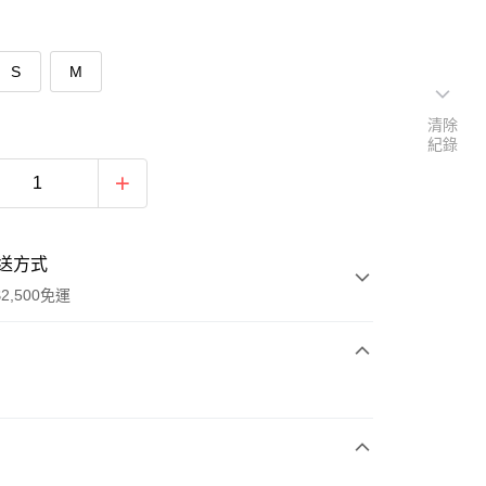
S
M
清除
紀錄
送方式
2,500免運
次付款
期付款
0 利率 每期
NT$330
21家銀行