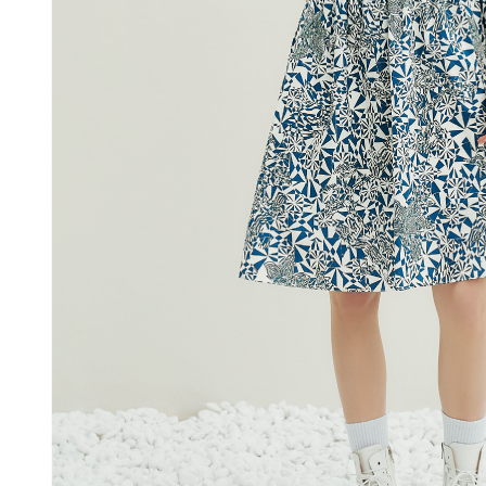
每筆NT$1
結果請求
５．嚴禁
付款後門
形，恩沛
動。
免運費
海外配送