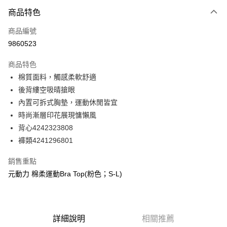
3 期 0 利率 每期
NT$263
21家銀行
商品特色
合作金庫商業銀行
第一商業銀行
超商取貨付款
商品編號
華南商業銀行
彰化商業銀行
9860523
LINE Pay
上海商業儲蓄銀行
台北富邦商業銀行
國泰世華商業銀行
兆豐國際商業銀行
商品特色
Apple Pay
臺灣中小企業銀行
台中商業銀行
棉質面料，觸感柔軟舒適
匯豐（台灣）商業銀行
華泰商業銀行
街口支付
後背縷空吸晴搶眼
聯邦商業銀行
遠東國際商業銀行
元大商業銀行
永豐商業銀行
內置可拆式胸墊，運動休閒皆宜
悠遊付
玉山商業銀行
星展（台灣）商業銀行
時尚漸層印花展現慵懶風
台新國際商業銀行
中國信託商業銀行
全盈+PAY
背心4242323808
台灣樂天信用卡公司
褲類4241296801
大哥付你分期
相關說明
銷售重點
【大哥付你分期使用說明】
AFTEE先享後付
元動力 棉柔運動Bra Top(粉色；S-L)
1.本服務由台灣大哥大提供，台灣大哥大用戶可立即使用無須另外申請。
2.付款方式選擇「大哥付你分期」，訂單成立後會自動跳轉到大哥付的交易
相關說明
流程，驗證手機門號後，選擇欲分期的期數、繳款截止日，確認付款後即完
【關於「AFTEE先享後付」】
成交易。
AFTEE先享後付是「在收到商品之後才付款」的支付方式。 讓您購物簡單
運送方式
3.實際核准額度、可分期數及費用金額請依後續交易確認頁面所載為準。
便利好安心！
詳細說明
相關推薦
4.訂單成立30分鐘內，如未前往確認交易或遇審核未通過，訂單將自動取
１．簡單：不需註冊會員、不需綁卡、不需儲值。