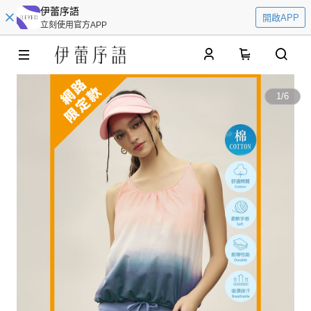
伊蕾序語
開啟APP
立刻使用官方APP
0
1
/
6