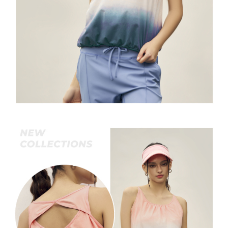
宅配離島
４．使用「AFTEE先享後付」時，將依據個別帳號之用戶狀況，依本公司即
每筆NT$120，滿NT$2,500(含以上)免運費
時審查核予不同之上限額度；若仍有額度不足之情形，本公司將視審查結果
請求用戶進行身份認證。
付款後門市自取
５．嚴禁一人註冊多個帳號或使用他人資訊註冊。若發現惡意使用之情形，
恩沛科技股份有限公司將有權停止該用戶之使用額度並採取法律行動。
免運費
海外配送
查看運費