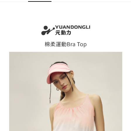
全家取貨付款
消。如遇「轉專審核」未通過狀況，表示未達大哥付你分期系統評分，恕無
２．便利：只要手機號碼，簡訊認證，即可結帳。
法說明評估內容。
每筆NT$120，滿NT$2,500(含以上)免運費
３．安心：先確認商品／服務後，再付款。
【繳款方式說明】
1.分期款項不併入電信帳單，「大哥付你分期」於每月結算日後寄送繳費提
付款後全家取貨
【「AFTEE先享後付」結帳流程】
醒簡訊。
１．於結帳方式選擇「AFTEE先享後付」後，將跳轉至「AFTEE先享後付」
每筆NT$120，滿NT$2,500(含以上)免運費
2.透過簡訊連結打開帳單後，可選擇「超商條碼／台灣大直營門市／銀行轉
結帳頁面，進行簡訊認證並確認金額後，即可完成結帳。
帳／街口支付／iPASS MONEY」等通路繳費。
２．訂單成立數日內，您將收到繳費通知簡訊。
萊爾富取貨付款
３．收到繳費通知簡訊後14天內，點擊此簡訊中的連結，可透過四大超商／
【注意事項】
每筆NT$120，滿NT$2,500(含以上)免運費
ATM／網路銀行／等多元方式進行付款，方視為交易完成。
1.本服務係由「台灣大哥大股份有限公司」（以下簡稱本公司）所提供，讓
※ 請注意：結帳手續完成當下不需立刻繳費，但若您需要取消訂單，請聯絡
用戶於交易時，得透過本服務購買商品或服務，並由商店將買賣／分期付款
付款後萊爾富取貨
購買商品的店家。未經商家同意取消之訂單仍視為有效，需透過AFTEE先享
買賣價金債權讓與本公司後，依約使用本公司帳單繳交帳款。
後付繳納相關費用。
每筆NT$120，滿NT$2,500(含以上)免運費
2.基於同意付款使用「大哥付你分期」之契約關係目的，商店將以您的個人
※ 交易是否成功請以「AFTEE先享後付 」之結帳頁面顯示為準，若有關於
資料（包含姓名、電話或地址）提供予台灣大哥大進項蒐集、處理及利用，
是否繳費成功／繳費後需取消欲退款等相關疑問，請聯繫「AFTEE先享後付
7-11取貨付款
由本公司與您本人進行分期帳單所需資料之確認、核對及更正。
客戶支援中心」
https://netprotections.freshdesk.com/support/home
3.完整用戶服務條款，請詳閱以下連結：
https://oppay.tw/userRule
每筆NT$120，滿NT$2,500(含以上)免運費
【注意事項】
１．透過由恩沛科技股份有限公司提供之「AFTEE先享後付」服務完成之交
付款後7-11取貨
易，需依本服務之必要範圍內提供個人資料，並將交易相關給付款項請求債
每筆NT$120，滿NT$2,500(含以上)免運費
權轉讓予恩沛科技股份有限公司。
２．關於個人資料處理事宜，請瀏覽以下網址：
宅配
https://aftee.tw/terms/#terms3
３．未成年的使用者請事先徵得法定代理人或監護人之同意方可使用
每筆NT$120，滿NT$2,500(含以上)免運費
「AFTEE先享後付」，若未經同意申辦者引起之損失，本公司不負相關責
任。