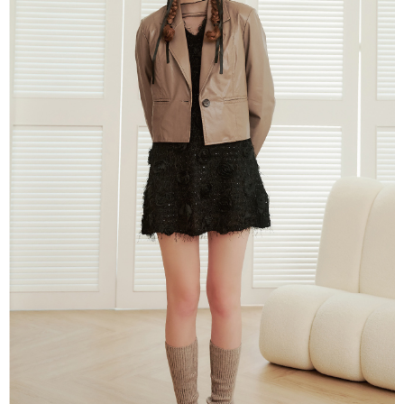
３．未成年的使用者請事先徵得法定代理人或監護人之同意方可使用
每筆NT$120，滿NT$2,500(含以上)免運費
「AFTEE先享後付」，若未經同意申辦者引起之損失，本公司不負相關責
任。
宅配離島
４．使用「AFTEE先享後付」時，將依據個別帳號之用戶狀況，依本公司即
每筆NT$120，滿NT$2,500(含以上)免運費
時審查核予不同之上限額度；若仍有額度不足之情形，本公司將視審查結果
請求用戶進行身份認證。
付款後門市自取
５．嚴禁一人註冊多個帳號或使用他人資訊註冊。若發現惡意使用之情形，
恩沛科技股份有限公司將有權停止該用戶之使用額度並採取法律行動。
免運費
海外配送
查看運費