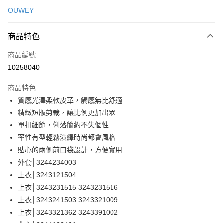
信用卡一次付款
OUWEY
信用卡分期付款
3 期 0 利率 每期
NT$626
21家銀行
商品特色
合作金庫商業銀行
第一商業銀行
超商取貨付款
商品編號
華南商業銀行
彰化商業銀行
10258040
LINE Pay
上海商業儲蓄銀行
台北富邦商業銀行
國泰世華商業銀行
兆豐國際商業銀行
商品特色
Apple Pay
臺灣中小企業銀行
台中商業銀行
質感光澤柔軟皮革，觸感無比舒適
匯豐（台灣）商業銀行
華泰商業銀行
街口支付
精緻短版剪裁，讓比例更加出眾
聯邦商業銀行
遠東國際商業銀行
元大商業銀行
永豐商業銀行
單扣細節，俐落簡約不失個性
悠遊付
玉山商業銀行
星展（台灣）商業銀行
率性有型輕鬆演繹時尚都會風格
台新國際商業銀行
中國信託商業銀行
全盈+PAY
貼心的兩側前口袋設計，方便實用
台灣樂天信用卡公司
外套│3244234003
大哥付你分期
上衣│3243121504
相關說明
上衣│3243231515 3243231516
【大哥付你分期使用說明】
AFTEE先享後付
1.本服務由台灣大哥大提供，台灣大哥大用戶可立即使用無須另外申請。
上衣│3243241503 3243321009
2.付款方式選擇「大哥付你分期」，訂單成立後會自動跳轉到大哥付的交易
相關說明
上衣│3243321362 3243391002
流程，驗證手機門號後，選擇欲分期的期數、繳款截止日，確認付款後即完
【關於「AFTEE先享後付」】