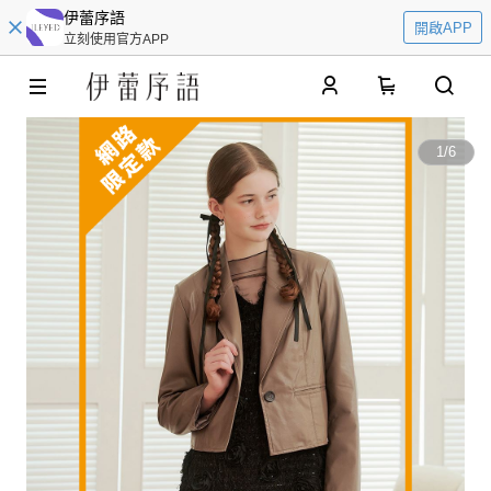
伊蕾序語
開啟APP
立刻使用官方APP
0
1
/
6