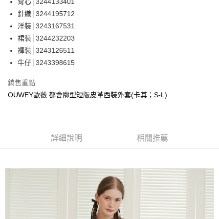
成交易。
背心│3244133401
AFTEE先享後付是「在收到商品之後才付款」的支付方式。 讓您購物簡單
運送方式
3.實際核准額度、可分期數及費用金額請依後續交易確認頁面所載為準。
便利好安心！
針織│3244195712
4.訂單成立30分鐘內，如未前往確認交易或遇審核未通過，訂單將自動取
１．簡單：不需註冊會員、不需綁卡、不需儲值。
全家取貨付款
洋裝│3243167531
消。如遇「轉專審核」未通過狀況，表示未達大哥付你分期系統評分，恕無
２．便利：只要手機號碼，簡訊認證，即可結帳。
法說明評估內容。
每筆NT$120，滿NT$2,500(含以上)免運費
裙裝│3244232203
３．安心：先確認商品／服務後，再付款。
【繳款方式說明】
褲裝│3243126511
1.分期款項不併入電信帳單，「大哥付你分期」於每月結算日後寄送繳費提
付款後全家取貨
【「AFTEE先享後付」結帳流程】
醒簡訊。
牛仔│3243398615
１．於結帳方式選擇「AFTEE先享後付」後，將跳轉至「AFTEE先享後付」
每筆NT$120，滿NT$2,500(含以上)免運費
2.透過簡訊連結打開帳單後，可選擇「超商條碼／台灣大直營門市／銀行轉
結帳頁面，進行簡訊認證並確認金額後，即可完成結帳。
帳／街口支付／iPASS MONEY」等通路繳費。
銷售重點
２．訂單成立數日內，您將收到繳費通知簡訊。
萊爾富取貨付款
３．收到繳費通知簡訊後14天內，點擊此簡訊中的連結，可透過四大超商／
OUWEY歐薇 都會廓型短版皮革西裝外套(卡其；S-L)
【注意事項】
每筆NT$120，滿NT$2,500(含以上)免運費
ATM／網路銀行／等多元方式進行付款，方視為交易完成。
1.本服務係由「台灣大哥大股份有限公司」（以下簡稱本公司）所提供，讓
※ 請注意：結帳手續完成當下不需立刻繳費，但若您需要取消訂單，請聯絡
用戶於交易時，得透過本服務購買商品或服務，並由商店將買賣／分期付款
付款後萊爾富取貨
購買商品的店家。未經商家同意取消之訂單仍視為有效，需透過AFTEE先享
買賣價金債權讓與本公司後，依約使用本公司帳單繳交帳款。
後付繳納相關費用。
每筆NT$120，滿NT$2,500(含以上)免運費
2.基於同意付款使用「大哥付你分期」之契約關係目的，商店將以您的個人
※ 交易是否成功請以「AFTEE先享後付 」之結帳頁面顯示為準，若有關於
詳細說明
相關推薦
資料（包含姓名、電話或地址）提供予台灣大哥大進項蒐集、處理及利用，
是否繳費成功／繳費後需取消欲退款等相關疑問，請聯繫「AFTEE先享後付
7-11取貨付款
由本公司與您本人進行分期帳單所需資料之確認、核對及更正。
客戶支援中心」
https://netprotections.freshdesk.com/support/home
3.完整用戶服務條款，請詳閱以下連結：
https://oppay.tw/userRule
每筆NT$120，滿NT$2,500(含以上)免運費
【注意事項】
１．透過由恩沛科技股份有限公司提供之「AFTEE先享後付」服務完成之交
付款後7-11取貨
易，需依本服務之必要範圍內提供個人資料，並將交易相關給付款項請求債
每筆NT$120，滿NT$2,500(含以上)免運費
權轉讓予恩沛科技股份有限公司。
２．關於個人資料處理事宜，請瀏覽以下網址：
宅配
https://aftee.tw/terms/#terms3