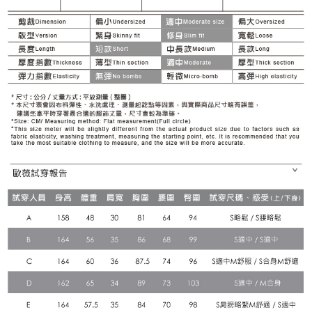
３．未成年的使用者請事先徵得法定代理人或監護人之同意方可使用
每筆NT$120，滿NT$2,500(含以上)免運費
「AFTEE先享後付」，若未經同意申辦者引起之損失，本公司不負相關責
任。
宅配離島
４．使用「AFTEE先享後付」時，將依據個別帳號之用戶狀況，依本公司即
每筆NT$120，滿NT$2,500(含以上)免運費
時審查核予不同之上限額度；若仍有額度不足之情形，本公司將視審查結果
請求用戶進行身份認證。
付款後門市自取
５．嚴禁一人註冊多個帳號或使用他人資訊註冊。若發現惡意使用之情形，
恩沛科技股份有限公司將有權停止該用戶之使用額度並採取法律行動。
免運費
海外配送
查看運費