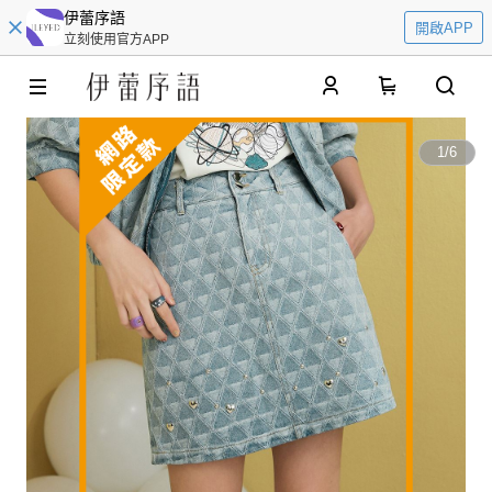
伊蕾序語
開啟APP
立刻使用官方APP
0
1
/
6