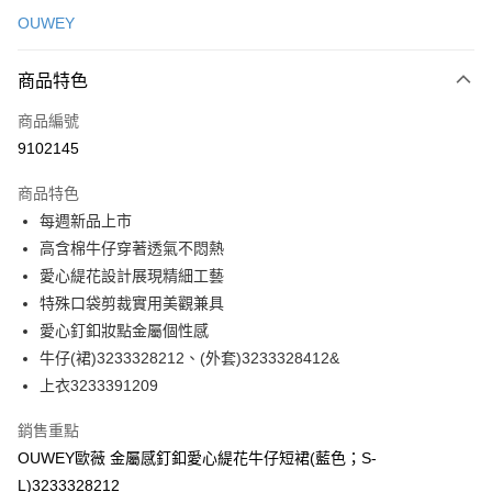
信用卡一次付款
OUWEY
信用卡分期付款
3 期 0 利率 每期
NT$193
21家銀行
商品特色
合作金庫商業銀行
第一商業銀行
超商取貨付款
商品編號
華南商業銀行
彰化商業銀行
9102145
LINE Pay
上海商業儲蓄銀行
台北富邦商業銀行
國泰世華商業銀行
兆豐國際商業銀行
商品特色
Apple Pay
臺灣中小企業銀行
台中商業銀行
每週新品上市
匯豐（台灣）商業銀行
華泰商業銀行
街口支付
高含棉牛仔穿著透氣不悶熱
聯邦商業銀行
遠東國際商業銀行
元大商業銀行
永豐商業銀行
愛心緹花設計展現精細工藝
悠遊付
玉山商業銀行
星展（台灣）商業銀行
特殊口袋剪裁實用美觀兼具
台新國際商業銀行
中國信託商業銀行
全盈+PAY
愛心釘釦妝點金屬個性感
台灣樂天信用卡公司
牛仔(裙)3233328212、(外套)3233328412&
大哥付你分期
上衣3233391209
相關說明
【大哥付你分期使用說明】
AFTEE先享後付
銷售重點
1.本服務由台灣大哥大提供，台灣大哥大用戶可立即使用無須另外申請。
2.付款方式選擇「大哥付你分期」，訂單成立後會自動跳轉到大哥付的交易
相關說明
OUWEY歐薇 金屬感釘釦愛心緹花牛仔短裙(藍色；S-
流程，驗證手機門號後，選擇欲分期的期數、繳款截止日，確認付款後即完
【關於「AFTEE先享後付」】
L)3233328212