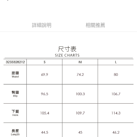
成交易。
AFTEE先享後付是「在收到商品之後才付款」的支付方式。 讓您購物簡單
運送方式
3.實際核准額度、可分期數及費用金額請依後續交易確認頁面所載為準。
便利好安心！
4.訂單成立30分鐘內，如未前往確認交易或遇審核未通過，訂單將自動取
１．簡單：不需註冊會員、不需綁卡、不需儲值。
全家取貨付款
消。如遇「轉專審核」未通過狀況，表示未達大哥付你分期系統評分，恕無
２．便利：只要手機號碼，簡訊認證，即可結帳。
法說明評估內容。
每筆NT$120，滿NT$2,500(含以上)免運費
３．安心：先確認商品／服務後，再付款。
詳細說明
相關推薦
【繳款方式說明】
1.分期款項不併入電信帳單，「大哥付你分期」於每月結算日後寄送繳費提
付款後全家取貨
【「AFTEE先享後付」結帳流程】
醒簡訊。
１．於結帳方式選擇「AFTEE先享後付」後，將跳轉至「AFTEE先享後付」
每筆NT$120，滿NT$2,500(含以上)免運費
2.透過簡訊連結打開帳單後，可選擇「超商條碼／台灣大直營門市／銀行轉
結帳頁面，進行簡訊認證並確認金額後，即可完成結帳。
帳／街口支付／iPASS MONEY」等通路繳費。
２．訂單成立數日內，您將收到繳費通知簡訊。
萊爾富取貨付款
３．收到繳費通知簡訊後14天內，點擊此簡訊中的連結，可透過四大超商／
【注意事項】
每筆NT$120，滿NT$2,500(含以上)免運費
ATM／網路銀行／等多元方式進行付款，方視為交易完成。
1.本服務係由「台灣大哥大股份有限公司」（以下簡稱本公司）所提供，讓
※ 請注意：結帳手續完成當下不需立刻繳費，但若您需要取消訂單，請聯絡
用戶於交易時，得透過本服務購買商品或服務，並由商店將買賣／分期付款
付款後萊爾富取貨
購買商品的店家。未經商家同意取消之訂單仍視為有效，需透過AFTEE先享
買賣價金債權讓與本公司後，依約使用本公司帳單繳交帳款。
後付繳納相關費用。
每筆NT$120，滿NT$2,500(含以上)免運費
2.基於同意付款使用「大哥付你分期」之契約關係目的，商店將以您的個人
※ 交易是否成功請以「AFTEE先享後付 」之結帳頁面顯示為準，若有關於
資料（包含姓名、電話或地址）提供予台灣大哥大進項蒐集、處理及利用，
是否繳費成功／繳費後需取消欲退款等相關疑問，請聯繫「AFTEE先享後付
7-11取貨付款
由本公司與您本人進行分期帳單所需資料之確認、核對及更正。
客戶支援中心」
https://netprotections.freshdesk.com/support/home
3.完整用戶服務條款，請詳閱以下連結：
https://oppay.tw/userRule
每筆NT$120，滿NT$2,500(含以上)免運費
【注意事項】
１．透過由恩沛科技股份有限公司提供之「AFTEE先享後付」服務完成之交
付款後7-11取貨
易，需依本服務之必要範圍內提供個人資料，並將交易相關給付款項請求債
每筆NT$120，滿NT$2,500(含以上)免運費
權轉讓予恩沛科技股份有限公司。
２．關於個人資料處理事宜，請瀏覽以下網址：
宅配
https://aftee.tw/terms/#terms3