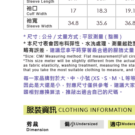
每筆NT$1
結果請求
５．嚴禁
付款後門
形，恩沛
動。
免運費
海外配送