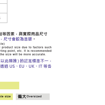
20，滿NT$2,500(含以上)免運費
用戶進行身份認證。
一人註冊多個帳號或使用他人資訊註冊。若發現惡意使用之情
市自取
科技股份有限公司將有權停止該用戶之使用額度並採取法律行
查看運費