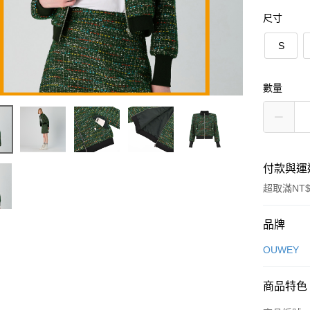
尺寸
S
數量
付款與運
超取滿NT$
付款方式
品牌
信用卡一
OUWEY
信用卡分
商品特色
3 期 