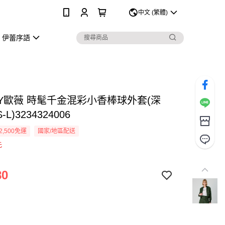
0
中文 (繁體)
伊蕾序語
EY歐薇 時髦千金混彩小香棒球外套(深
L)3234324006
2,500免運
國家/地區配送
元
80