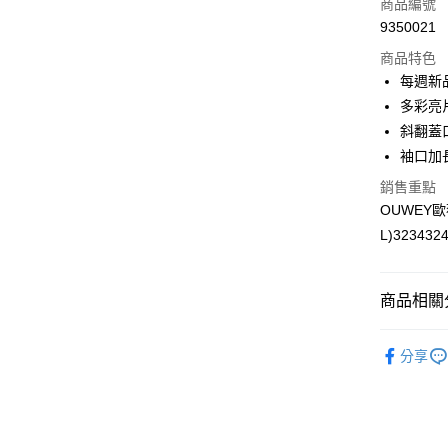
商品編號
合作金
超商取貨
9350021
華南商
LINE Pay
上海商
商品特色
國泰世
每週新
Apple Pay
臺灣中
多彩亮
匯豐（
街口支付
斜翻蓋
聯邦商
袖口加
元大商
悠遊付
玉山商
銷售重點
台新國
全盈+PAY
OUWEY
台灣樂
L)323432
大哥付你
相關說明
【大哥付
AFTEE先
商品相關分
1.本服務
2.付款方
相關說明
【歐薇 OU
流程，驗
【關於「A
分享
完成交易
AFTEE
【歐薇 OU
3.實際核
便利好安
運送方式
4.訂單成
１．簡單
【歐薇 OU
消。如遇
２．便利
全家取貨
無法說明
３．安心
【歐薇 OU
【繳款方