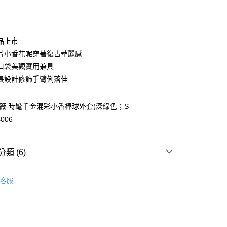
庫商業銀行
第一商業銀行
付款
業銀行
彰化商業銀行
業儲蓄銀行
台北富邦商業銀行
華商業銀行
兆豐國際商業銀行
品上市
小企業銀行
台中商業銀行
片小香花呢穿著復古華麗感
台灣）商業銀行
華泰商業銀行
口袋美觀實用兼具
業銀行
遠東國際商業銀行
長設計修飾手臂俐落佳
業銀行
永豐商業銀行
業銀行
星展（台灣）商業銀行
際商業銀行
中國信託商業銀行
歐薇 時髦千金混彩小香棒球外套(深綠色；S-
天信用卡公司
4006
分期
你分期使用說明】
享後付
類 (6)
由台灣大哥大提供，台灣大哥大用戶可立即使用無須另外申請。
式選擇「大哥付你分期」，訂單成立後會自動跳轉到大哥付的交易
WEY】
證手機門號後，選擇欲分期的期數、繳款截止日，確認付款後即
▸ 套裝專區 ◂
FTEE先享後付」】
客服
。
先享後付是「在收到商品之後才付款」的支付方式。 讓您購物簡單
WEY】
外套│ JACKET
准額度、可分期數及費用金額請依後續交易確認頁面所載為準。
心！
立30分鐘內，如未前往確認交易或遇審核未通過，訂單將自動取
：不需註冊會員、不需綁卡、不需儲值。
WEY】
➤ Outlet│秋冬精選
「轉專審核」未通過狀況，表示未達大哥付你分期系統評分，恕
：只要手機號碼，簡訊認證，即可結帳。
付款
評估內容。
：先確認商品／服務後，再付款。
WEY】
全部商品│ALL
式說明】