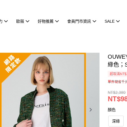
力
歐薇
好物推薦
會員門市資訊
SALE
OUW
綠色；S-
超取滿NT$
單件現省千
NT$2,380
NT$9
顏色
深綠