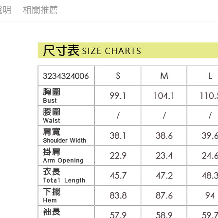
每筆NT$1
1.分期款
說明
相關推薦
【「AFT
活動專區
醒簡訊。
付款後全
１．於結帳
2.透過簡
網路限定
付」結帳
每筆NT$1
帳／街口支
２．訂單
３．收到繳
萊爾富取
【注意事
／ATM／
1.本服務
每筆NT$1
※ 請注意
用戶於交
絡購買商品
款買賣價
先享後付
付款後萊
2.基於同
※ 交易是
每筆NT$1
資料（包
是否繳費成
用，由本
付客戶支
7-11取貨
3.完整用
【注意事
每筆NT$1
１．透過由
交易，需
付款後7-1
求債權轉
每筆NT$1
２．關於
https://aft
宅配
３．未成
「AFTE
每筆NT$1
任。
４．使用「
宅配離島
即時審查