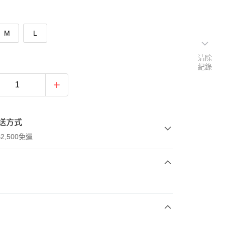
M
L
清除
紀錄
送方式
2,500免運
次付款
期付款
0 利率 每期
NT$326
21家銀行