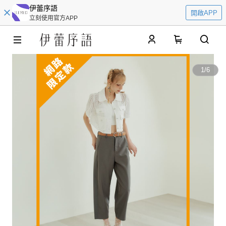
伊蕾序語
開啟APP
立刻使用官方APP
0
1
/
6