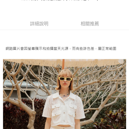
成交易。
AFTEE先享後付是「在收到商品之後才付款」的支付方式。 讓您購物簡單
運送方式
3.實際核准額度、可分期數及費用金額請依後續交易確認頁面所載為準。
便利好安心！
4.訂單成立30分鐘內，如未前往確認交易或遇審核未通過，訂單將自動取
１．簡單：不需註冊會員、不需綁卡、不需儲值。
全家取貨付款
消。如遇「轉專審核」未通過狀況，表示未達大哥付你分期系統評分，恕無
２．便利：只要手機號碼，簡訊認證，即可結帳。
法說明評估內容。
每筆NT$120，滿NT$2,500(含以上)免運費
３．安心：先確認商品／服務後，再付款。
詳細說明
相關推薦
【繳款方式說明】
1.分期款項不併入電信帳單，「大哥付你分期」於每月結算日後寄送繳費提
付款後全家取貨
【「AFTEE先享後付」結帳流程】
醒簡訊。
１．於結帳方式選擇「AFTEE先享後付」後，將跳轉至「AFTEE先享後付」
每筆NT$120，滿NT$2,500(含以上)免運費
2.透過簡訊連結打開帳單後，可選擇「超商條碼／台灣大直營門市／銀行轉
結帳頁面，進行簡訊認證並確認金額後，即可完成結帳。
帳／街口支付／iPASS MONEY」等通路繳費。
２．訂單成立數日內，您將收到繳費通知簡訊。
萊爾富取貨付款
３．收到繳費通知簡訊後14天內，點擊此簡訊中的連結，可透過四大超商／
【注意事項】
每筆NT$120，滿NT$2,500(含以上)免運費
ATM／網路銀行／等多元方式進行付款，方視為交易完成。
1.本服務係由「台灣大哥大股份有限公司」（以下簡稱本公司）所提供，讓
※ 請注意：結帳手續完成當下不需立刻繳費，但若您需要取消訂單，請聯絡
用戶於交易時，得透過本服務購買商品或服務，並由商店將買賣／分期付款
付款後萊爾富取貨
購買商品的店家。未經商家同意取消之訂單仍視為有效，需透過AFTEE先享
買賣價金債權讓與本公司後，依約使用本公司帳單繳交帳款。
後付繳納相關費用。
每筆NT$120，滿NT$2,500(含以上)免運費
2.基於同意付款使用「大哥付你分期」之契約關係目的，商店將以您的個人
※ 交易是否成功請以「AFTEE先享後付 」之結帳頁面顯示為準，若有關於
資料（包含姓名、電話或地址）提供予台灣大哥大進項蒐集、處理及利用，
是否繳費成功／繳費後需取消欲退款等相關疑問，請聯繫「AFTEE先享後付
7-11取貨付款
由本公司與您本人進行分期帳單所需資料之確認、核對及更正。
客戶支援中心」
https://netprotections.freshdesk.com/support/home
3.完整用戶服務條款，請詳閱以下連結：
https://oppay.tw/userRule
每筆NT$120，滿NT$2,500(含以上)免運費
【注意事項】
１．透過由恩沛科技股份有限公司提供之「AFTEE先享後付」服務完成之交
付款後7-11取貨
易，需依本服務之必要範圍內提供個人資料，並將交易相關給付款項請求債
每筆NT$120，滿NT$2,500(含以上)免運費
權轉讓予恩沛科技股份有限公司。
２．關於個人資料處理事宜，請瀏覽以下網址：
宅配
https://aftee.tw/terms/#terms3