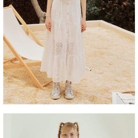
３．未成年的使用者請事先徵得法定代理人或監護人之同意方可使用
每筆NT$120，滿NT$2,500(含以上)免運費
「AFTEE先享後付」，若未經同意申辦者引起之損失，本公司不負相關責
任。
宅配離島
４．使用「AFTEE先享後付」時，將依據個別帳號之用戶狀況，依本公司即
每筆NT$120，滿NT$2,500(含以上)免運費
時審查核予不同之上限額度；若仍有額度不足之情形，本公司將視審查結果
請求用戶進行身份認證。
付款後門市自取
５．嚴禁一人註冊多個帳號或使用他人資訊註冊。若發現惡意使用之情形，
恩沛科技股份有限公司將有權停止該用戶之使用額度並採取法律行動。
免運費
海外配送
查看運費