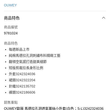
信用卡一次付款
OUWEY
信用卡分期付款
3 期 0 利率 每期
NT$263
21家銀行
商品特色
合作金庫商業銀行
第一商業銀行
超商取貨付款
商品編號
華南商業銀行
彰化商業銀行
9781024
LINE Pay
上海商業儲蓄銀行
台北富邦商業銀行
國泰世華商業銀行
兆豐國際商業銀行
商品特色
Apple Pay
臺灣中小企業銀行
台中商業銀行
每週新品上市
匯豐（台灣）商業銀行
華泰商業銀行
街口支付
純棉馬德拉孔洞刺繡布料精緻工藝
聯邦商業銀行
遠東國際商業銀行
元大商業銀行
永豐商業銀行
翻領空氣感打造甜美細節
悠遊付
玉山商業銀行
星展（台灣）商業銀行
短版剪裁拉長身形比例
台新國際商業銀行
中國信託商業銀行
全盈+PAY
外套3242324036
台灣樂天信用卡公司
裙類3242322204
大哥付你分期
針織3242135702
相關說明
褲類3242186606
【大哥付你分期使用說明】
AFTEE先享後付
1.本服務由台灣大哥大提供，台灣大哥大用戶可立即使用無須另外申請。
2.付款方式選擇「大哥付你分期」，訂單成立後會自動跳轉到大哥付的交易
相關說明
銷售重點
流程，驗證手機門號後，選擇欲分期的期數、繳款截止日，確認付款後即完
【關於「AFTEE先享後付」】
OUWEY歐薇 馬德拉孔洞透氣蕾絲小外套(白色；S-L)3242324036